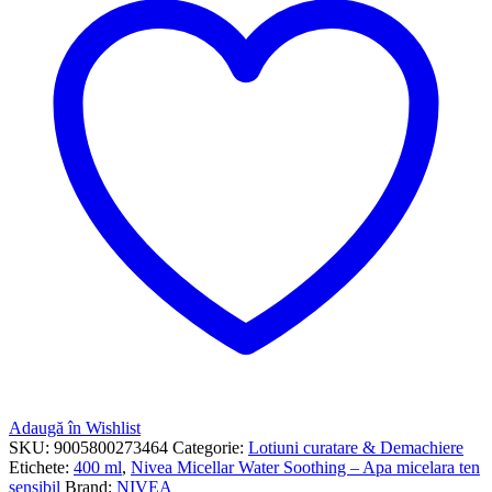
Adaugă în Wishlist
SKU:
9005800273464
Categorie:
Lotiuni curatare & Demachiere
Etichete:
400 ml
,
Nivea Micellar Water Soothing – Apa micelara ten
sensibil
Brand:
NIVEA