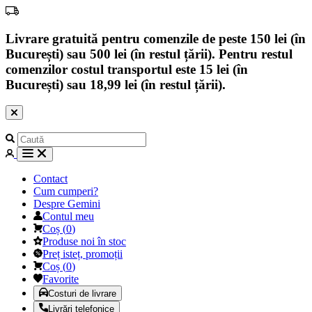
Livrare gratuită pentru comenzile de peste 150 lei (în
București) sau 500 lei (în restul țării). Pentru restul
comenzilor costul transportul este 15 lei (în
București) sau 18,99 lei (în restul țării).
Contact
Cum cumperi?
Despre Gemini
Contul meu
Coș
(
0
)
Produse noi în stoc
Preț isteț, promoții
Coș
(
0
)
Favorite
Costuri de livrare
Livrări telefonice