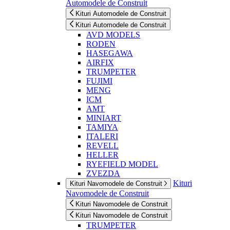
Automodele de Construit
Kituri Automodele de Construit
Kituri Automodele de Construit
AVD MODELS
RODEN
HASEGAWA
AIRFIX
TRUMPETER
FUJIMI
MENG
ICM
AMT
MINIART
TAMIYA
ITALERI
REVELL
HELLER
RYEFIELD MODEL
ZVEZDA
Kituri
Kituri Navomodele de Construit
Navomodele de Construit
Kituri Navomodele de Construit
Kituri Navomodele de Construit
TRUMPETER