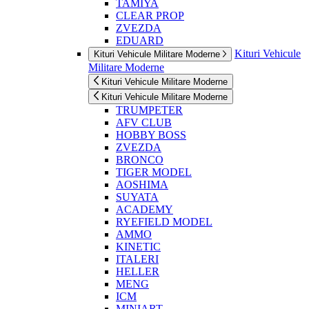
TAMIYA
CLEAR PROP
ZVEZDA
EDUARD
Kituri Vehicule
Kituri Vehicule Militare Moderne
Militare Moderne
Kituri Vehicule Militare Moderne
Kituri Vehicule Militare Moderne
TRUMPETER
AFV CLUB
HOBBY BOSS
ZVEZDA
BRONCO
TIGER MODEL
AOSHIMA
SUYATA
ACADEMY
RYEFIELD MODEL
AMMO
KINETIC
ITALERI
HELLER
MENG
ICM
MINIART