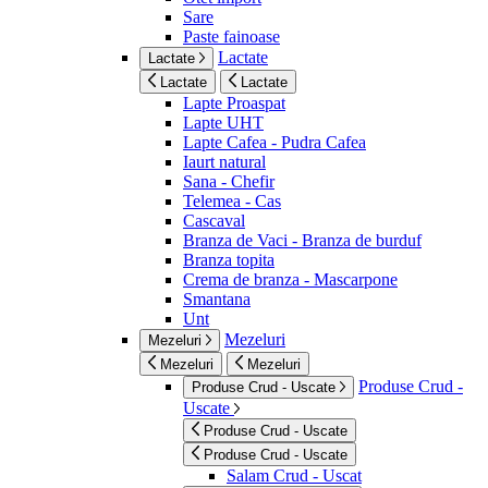
Sare
Paste fainoase
Lactate
Lactate
Lactate
Lactate
Lapte Proaspat
Lapte UHT
Lapte Cafea - Pudra Cafea
Iaurt natural
Sana - Chefir
Telemea - Cas
Cascaval
Branza de Vaci - Branza de burduf
Branza topita
Crema de branza - Mascarpone
Smantana
Unt
Mezeluri
Mezeluri
Mezeluri
Mezeluri
Produse Crud -
Produse Crud - Uscate
Uscate
Produse Crud - Uscate
Produse Crud - Uscate
Salam Crud - Uscat