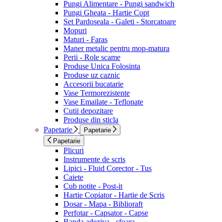
Pungi Alimentare - Pungi sandwich
Pungi Gheata - Hartie Copt
Set Pardoseala - Galeti - Storcatoare
Mopuri
Maturi - Faras
Maner metalic pentru mop-matura
Perii - Role scame
Produse Unica Folosinta
Produse uz caznic
Accesorii bucatarie
Vase Termorezistente
Vase Emailate - Teflonate
Cutii depozitare
Produse din sticla
Papetarie
Papetarie
Papetarie
Plicuri
Instrumente de scris
Lipici - Fluid Corector - Tus
Caiete
Cub notite - Post-it
Hartie Copiator - Hartie de Scris
Dosar - Mapa - Biblioraft
Perfotar - Capsator - Capse
Banda adeziva - sfoara