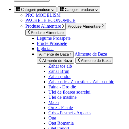
Categorii produse
Categorii produse
PRO MODELISM
PACHETE ECONOMICE
Produse Alimentare
Produse Alimentare
Produse Alimentare
Legume Proaspete
Fructe Proaspete
Inghetata
Alimente de Baza
Alimente de Baza
Alimente de Baza
Alimente de Baza
Zahar tos alb
Zahar Brun
Zahar pudra
Zahar plic - Zhar stick - Zahar cubic
Faina - Drojdie
Ulei de floarea soarelui
Ulei de masline
Malai
Orez - Fasole
Gris - Pesmet - Arpacas
Oua
Otet Romania
Otet import