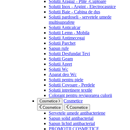
Solutii Aragaz - Plite -Cuptoare
Solutii Inox - Argint - Electrocasnice
Solutii Baie - Cabina de dus
Solutii pardoseli - servetele umede
multisuprafete
Solutii Anticalcar
Solutii Lemn - Mobila
Solutii Antimecegai
Solutii Parchet
Sapun rufe
Solutii Desfundat Tevi
Solutii Geam
Solutii Apret
Solutii Wc
Aparat deo Wc
Solutii pentru piele
Solutii Covoare - Perdele
Solutii intretinere textile
Colorant pentru revigorarea culorii
Cosmetice
Cosmetice
Cosmetice
Cosmetice
Servetele umede antibacteriene
Sapun solid antibacterial
Sapun lichid antibacterial
PROMOTII COSMETICE