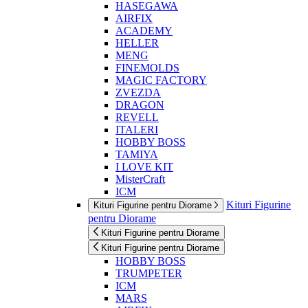
HASEGAWA
AIRFIX
ACADEMY
HELLER
MENG
FINEMOLDS
MAGIC FACTORY
ZVEZDA
DRAGON
REVELL
ITALERI
HOBBY BOSS
TAMIYA
I LOVE KIT
MisterCraft
ICM
Kituri Figurine
Kituri Figurine pentru Diorame
pentru Diorame
Kituri Figurine pentru Diorame
Kituri Figurine pentru Diorame
HOBBY BOSS
TRUMPETER
ICM
MARS