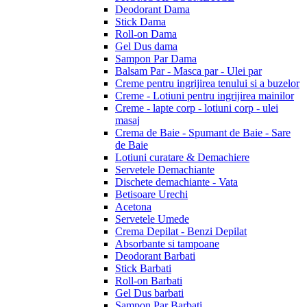
Deodorant Dama
Stick Dama
Roll-on Dama
Gel Dus dama
Sampon Par Dama
Balsam Par - Masca par - Ulei par
Creme pentru ingrijirea tenului si a buzelor
Creme - Lotiuni pentru ingrijirea mainilor
Creme - lapte corp - lotiuni corp - ulei
masaj
Crema de Baie - Spumant de Baie - Sare
de Baie
Lotiuni curatare & Demachiere
Servetele Demachiante
Dischete demachiante - Vata
Betisoare Urechi
Acetona
Servetele Umede
Crema Depilat - Benzi Depilat
Absorbante si tampoane
Deodorant Barbati
Stick Barbati
Roll-on Barbati
Gel Dus barbati
Sampon Par Barbati