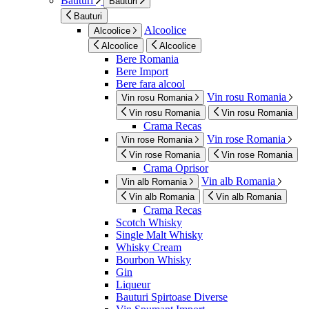
Bauturi
Bauturi
Bauturi
Alcoolice
Alcoolice
Alcoolice
Alcoolice
Bere Romania
Bere Import
Bere fara alcool
Vin rosu Romania
Vin rosu Romania
Vin rosu Romania
Vin rosu Romania
Crama Recas
Vin rose Romania
Vin rose Romania
Vin rose Romania
Vin rose Romania
Crama Oprisor
Vin alb Romania
Vin alb Romania
Vin alb Romania
Vin alb Romania
Crama Recas
Scotch Whisky
Single Malt Whisky
Whisky Cream
Bourbon Whisky
Gin
Liqueur
Bauturi Spirtoase Diverse