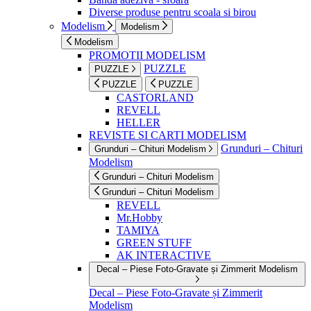
Diverse produse pentru scoala si birou
Modelism
Modelism
Modelism
PROMOTII MODELISM
PUZZLE
PUZZLE
PUZZLE
PUZZLE
CASTORLAND
REVELL
HELLER
REVISTE SI CARTI MODELISM
Grunduri – Chituri
Grunduri – Chituri Modelism
Modelism
Grunduri – Chituri Modelism
Grunduri – Chituri Modelism
REVELL
Mr.Hobby
TAMIYA
GREEN STUFF
AK INTERACTIVE
Decal – Piese Foto-Gravate și Zimmerit Modelism
Decal – Piese Foto-Gravate și Zimmerit
Modelism