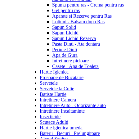
Spuma pentru ras - Crema pentru ras
Gel pentru ras
Aparate si Rezerve pentru Ras
Lotiuni - Balsam dupa Ras
Sapun Solid
Sapun Lichid
Sapun Lichid Rezerva
Pasta Dinti - Ata dentara
Periute Dinti
Apa de Gura
Intretinere picioare
Casete - Apa de Toaleta
Hartie Igienica
Prosoape de Bucatarie
Servetele
Servetele la Cutie
Batiste Hartie
Intretinere Camera
Intretinere Auto - Odorizante auto
Intretinere Incaltaminte
Insecticide
Scutece Adulti
Hartie igienica umeda
Baterii - Becuri - Prelungitoare
Alcool Sanitar