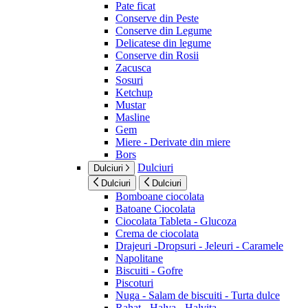
Pate ficat
Conserve din Peste
Conserve din Legume
Delicatese din legume
Conserve din Rosii
Zacusca
Sosuri
Ketchup
Mustar
Masline
Gem
Miere - Derivate din miere
Bors
Dulciuri
Dulciuri
Dulciuri
Dulciuri
Bomboane ciocolata
Batoane Ciocolata
Ciocolata Tableta - Glucoza
Crema de ciocolata
Drajeuri -Dropsuri - Jeleuri - Caramele
Napolitane
Biscuiti - Gofre
Piscoturi
Nuga - Salam de biscuiti - Turta dulce
Rahat - Halva - Halvita