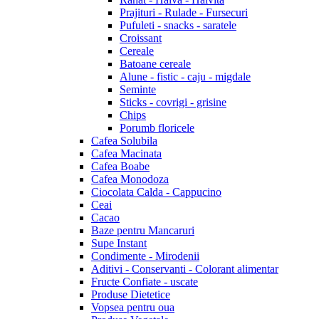
Prajituri - Rulade - Fursecuri
Pufuleti - snacks - saratele
Croissant
Cereale
Batoane cereale
Alune - fistic - caju - migdale
Seminte
Sticks - covrigi - grisine
Chips
Porumb floricele
Cafea Solubila
Cafea Macinata
Cafea Boabe
Cafea Monodoza
Ciocolata Calda - Cappucino
Ceai
Cacao
Baze pentru Mancaruri
Supe Instant
Condimente - Mirodenii
Aditivi - Conservanti - Colorant alimentar
Fructe Confiate - uscate
Produse Dietetice
Vopsea pentru oua