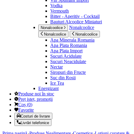
Vin Spumant Import
Vodka
Vermouth
Bitter - Aperitiv - Cocktail
Bauturi Alcoolice Miniaturi
Nonalcoolice
Nonalcoolice
Nonalcoolice
Nonalcoolice
Apa Minerala Romania
Apa Plata Romania
Apa Plata Import
Sucuri Acidulate
Sucuri Neacidulate
Nectar
Siropuri din Fructe
Suc din Rosii
Ice Tea
Energizant
Produse noi în stoc
Preț isteț, promoții
Coș
(
0
)
Favorite
Costuri de livrare
Livrări telefonice
Prima pagină
Produse Nealimentare
Cosmetice
Lotiuni curatare &