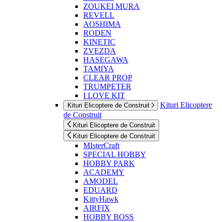
ZOUKEI MURA
REVELL
AOSHIMA
RODEN
KINETIC
ZVEZDA
HASEGAWA
TAMIYA
CLEAR PROP
TRUMPETER
I LOVE KIT
Kituri Elicoptere
Kituri Elicoptere de Construit
de Construit
Kituri Elicoptere de Construit
Kituri Elicoptere de Construit
MIsterCraft
SPECIAL HOBBY
HOBBY PARK
ACADEMY
AMODEL
EDUARD
KittyHawk
AIRFIX
HOBBY BOSS