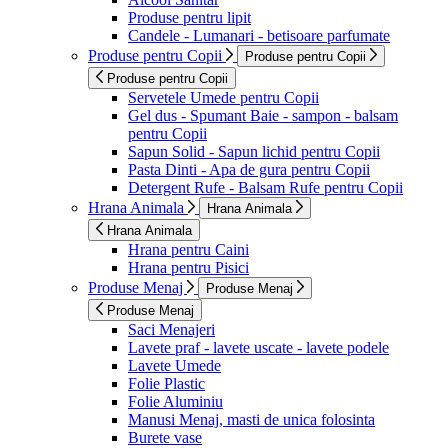
Produse pentru lipit
Candele - Lumanari - betisoare parfumate
Produse pentru Copii
Produse pentru Copii
Produse pentru Copii
Servetele Umede pentru Copii
Gel dus - Spumant Baie - sampon - balsam
pentru Copii
Sapun Solid - Sapun lichid pentru Copii
Pasta Dinti - Apa de gura pentru Copii
Detergent Rufe - Balsam Rufe pentru Copii
Hrana Animala
Hrana Animala
Hrana Animala
Hrana pentru Caini
Hrana pentru Pisici
Produse Menaj
Produse Menaj
Produse Menaj
Saci Menajeri
Lavete praf - lavete uscate - lavete podele
Lavete Umede
Folie Plastic
Folie Aluminiu
Manusi Menaj, masti de unica folosinta
Burete vase