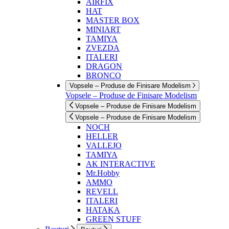
AIRFIX
HAT
MASTER BOX
MINIART
TAMIYA
ZVEZDA
ITALERI
DRAGON
BRONCO
Vopsele – Produse de Finisare Modelism
Vopsele – Produse de Finisare Modelism
Vopsele – Produse de Finisare Modelism
Vopsele – Produse de Finisare Modelism
NOCH
HELLER
VALLEJO
TAMIYA
AK INTERACTIVE
Mr.Hobby
AMMO
REVELL
ITALERI
HATAKA
GREEN STUFF