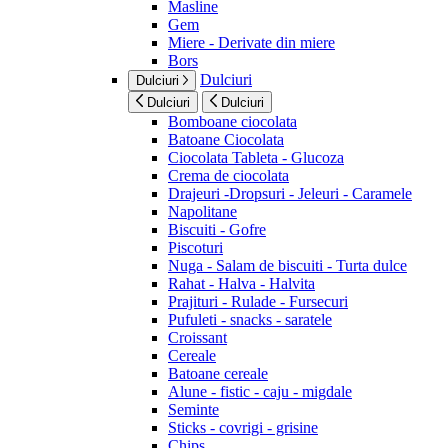
Masline
Gem
Miere - Derivate din miere
Bors
Dulciuri
Dulciuri
Dulciuri
Dulciuri
Bomboane ciocolata
Batoane Ciocolata
Ciocolata Tableta - Glucoza
Crema de ciocolata
Drajeuri -Dropsuri - Jeleuri - Caramele
Napolitane
Biscuiti - Gofre
Piscoturi
Nuga - Salam de biscuiti - Turta dulce
Rahat - Halva - Halvita
Prajituri - Rulade - Fursecuri
Pufuleti - snacks - saratele
Croissant
Cereale
Batoane cereale
Alune - fistic - caju - migdale
Seminte
Sticks - covrigi - grisine
Chips