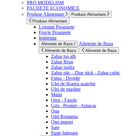
PRO MODELISM
PACHETE ECONOMICE
Produse Alimentare
Produse Alimentare
Produse Alimentare
Legume Proaspete
Fructe Proaspete
Inghetata
Alimente de Baza
Alimente de Baza
Alimente de Baza
Alimente de Baza
Zahar tos alb
Zahar Brun
Zahar pudra
Zahar plic - Zhar stick - Zahar cubic
Faina - Drojdie
Ulei de floarea soarelui
Ulei de masline
Malai
Orez - Fasole
Gris - Pesmet - Arpacas
Oua
Otet Romania
Otet import
Sare
Paste fainoase