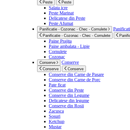
Peste
Peste
Salata icre
Peste Marinat
Delicatese din Peste
Peste Afumat
Panificat
Panificatie - Cozonac - Chec - Cornulete
Panificatie - Cozonac - Chec - Cornulete
Panifi
Paine Prajita
Paine ambalata - Lipie
Cornulete
Cozonac
Conserve
Conserve
Conserve
Conserve
Conserve din Carne de Pasare
Conserve din Carne de Porc
Pate ficat
Conserve din Peste
Conserve din Legume
Delicatese din legume
Conserve din Rosii
Zacusca
Sosuri
Ketchup
Mustar