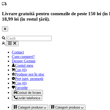
Livrare gratuită pentru comenzile de peste 150 lei (în B
18,99 lei (în restul țării).
Contact
Cum cumperi?
Despre Gemini
Contul meu
Coș
(
0
)
Produse noi în stoc
Preț isteț, promoții
Coș
(
0
)
Favorite
Costuri de livrare
Livrări telefonice
Categorii produse
Categorii produse