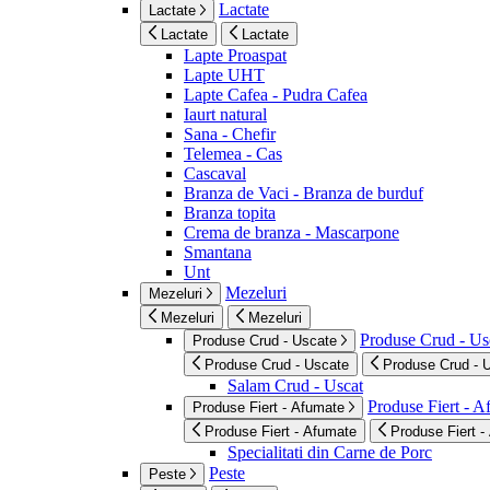
Lactate
Lactate
Lactate
Lactate
Lapte Proaspat
Lapte UHT
Lapte Cafea - Pudra Cafea
Iaurt natural
Sana - Chefir
Telemea - Cas
Cascaval
Branza de Vaci - Branza de burduf
Branza topita
Crema de branza - Mascarpone
Smantana
Unt
Mezeluri
Mezeluri
Mezeluri
Mezeluri
Produse Crud - Us
Produse Crud - Uscate
Produse Crud - Uscate
Produse Crud - 
Salam Crud - Uscat
Produse Fiert - 
Produse Fiert - Afumate
Produse Fiert - Afumate
Produse Fiert -
Specialitati din Carne de Porc
Peste
Peste