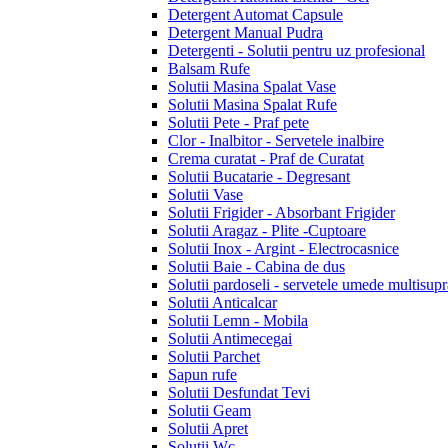
Detergent Automat Capsule
Detergent Manual Pudra
Detergenti - Solutii pentru uz profesional
Balsam Rufe
Solutii Masina Spalat Vase
Solutii Masina Spalat Rufe
Solutii Pete - Praf pete
Clor - Inalbitor - Servetele inalbire
Crema curatat - Praf de Curatat
Solutii Bucatarie - Degresant
Solutii Vase
Solutii Frigider - Absorbant Frigider
Solutii Aragaz - Plite -Cuptoare
Solutii Inox - Argint - Electrocasnice
Solutii Baie - Cabina de dus
Solutii pardoseli - servetele umede multisupr
Solutii Anticalcar
Solutii Lemn - Mobila
Solutii Antimecegai
Solutii Parchet
Sapun rufe
Solutii Desfundat Tevi
Solutii Geam
Solutii Apret
Solutii Wc