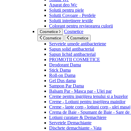
Aparat deo Wc
Solutii pentru piele
Solutii Covoare - Perdele
Solutii intretinere textile
Colorant pentru revigorarea culorii
Cosmetice
Cosmetice
Cosmetice
Cosmetice
Servetele umede antibacteriene
Sapun solid antibacterial
Sapun lichid antibacterial
PROMOTII COSMETICE
Deodorant Dama
Stick Dama
Roll-on Dama
Gel Dus dama
Sampon Par Dama
Balsam Par - Masca par - Ulei par
Creme pentru ingrijirea tenului si a buzelor
Creme - Lotiuni pentru ingrijirea mainilor
Creme - lapte corp - lotiuni corp - ulei masaj
Crema de Baie - Spumant de Baie - Sare de
Lotiuni curatare & Demachiere
Servetele Demachiante
Dischete demachiante - Vata