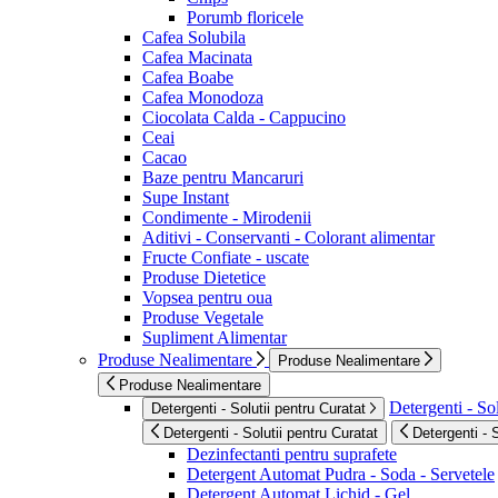
Porumb floricele
Cafea Solubila
Cafea Macinata
Cafea Boabe
Cafea Monodoza
Ciocolata Calda - Cappucino
Ceai
Cacao
Baze pentru Mancaruri
Supe Instant
Condimente - Mirodenii
Aditivi - Conservanti - Colorant alimentar
Fructe Confiate - uscate
Produse Dietetice
Vopsea pentru oua
Produse Vegetale
Supliment Alimentar
Produse Nealimentare
Produse Nealimentare
Produse Nealimentare
Detergenti - Sol
Detergenti - Solutii pentru Curatat
Detergenti - Solutii pentru Curatat
Detergenti - 
Dezinfectanti pentru suprafete
Detergent Automat Pudra - Soda - Servetele
Detergent Automat Lichid - Gel