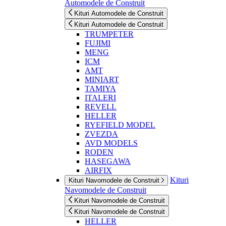
Automodele de Construit
Kituri Automodele de Construit
Kituri Automodele de Construit
TRUMPETER
FUJIMI
MENG
ICM
AMT
MINIART
TAMIYA
ITALERI
REVELL
HELLER
RYEFIELD MODEL
ZVEZDA
AVD MODELS
RODEN
HASEGAWA
AIRFIX
Kituri
Kituri Navomodele de Construit
Navomodele de Construit
Kituri Navomodele de Construit
Kituri Navomodele de Construit
HELLER