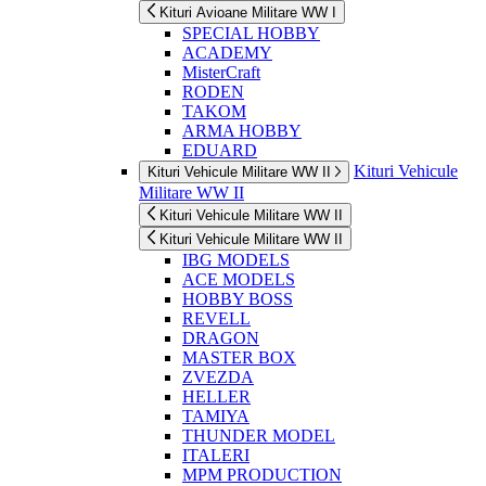
Kituri Avioane Militare WW I
SPECIAL HOBBY
ACADEMY
MisterCraft
RODEN
TAKOM
ARMA HOBBY
EDUARD
Kituri Vehicule
Kituri Vehicule Militare WW II
Militare WW II
Kituri Vehicule Militare WW II
Kituri Vehicule Militare WW II
IBG MODELS
ACE MODELS
HOBBY BOSS
REVELL
DRAGON
MASTER BOX
ZVEZDA
HELLER
TAMIYA
THUNDER MODEL
ITALERI
MPM PRODUCTION