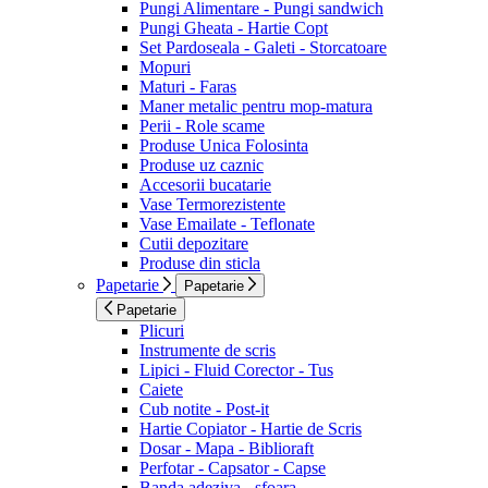
Pungi Alimentare - Pungi sandwich
Pungi Gheata - Hartie Copt
Set Pardoseala - Galeti - Storcatoare
Mopuri
Maturi - Faras
Maner metalic pentru mop-matura
Perii - Role scame
Produse Unica Folosinta
Produse uz caznic
Accesorii bucatarie
Vase Termorezistente
Vase Emailate - Teflonate
Cutii depozitare
Produse din sticla
Papetarie
Papetarie
Papetarie
Plicuri
Instrumente de scris
Lipici - Fluid Corector - Tus
Caiete
Cub notite - Post-it
Hartie Copiator - Hartie de Scris
Dosar - Mapa - Biblioraft
Perfotar - Capsator - Capse
Banda adeziva - sfoara