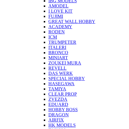
IBG MODELS
AMODEL
I LOVE KIT
FUJIMI
GREAT WALL HOBBY
ACADEMY
RODEN
ICM
TRUMPETER
ITALERI
BRONCO
MINIART
ZOUKEI MURA
REVELL
DAS WERK
SPECIAL HOBBY
HASEGAWA
TAMIYA
CLEAR PROP
ZVEZDA
EDUARD
HOBBY BOSS
DRAGON
AIRFIX
HK MODELS