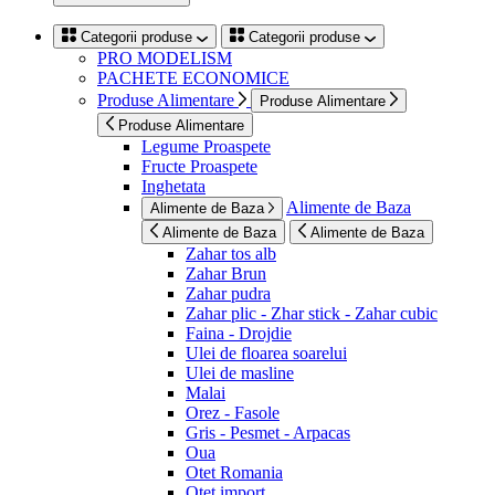
Categorii produse
Categorii produse
PRO MODELISM
PACHETE ECONOMICE
Produse Alimentare
Produse Alimentare
Produse Alimentare
Legume Proaspete
Fructe Proaspete
Inghetata
Alimente de Baza
Alimente de Baza
Alimente de Baza
Alimente de Baza
Zahar tos alb
Zahar Brun
Zahar pudra
Zahar plic - Zhar stick - Zahar cubic
Faina - Drojdie
Ulei de floarea soarelui
Ulei de masline
Malai
Orez - Fasole
Gris - Pesmet - Arpacas
Oua
Otet Romania
Otet import