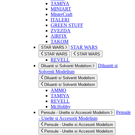
TAMIYA
MINIART
MisterCraft
ITALERI
GREEN STUFF
ZVEZDA
AIRFIX
TAKOM
STAR WARS
STAR WARS
STAR WARS
STAR WARS
REVELL
Diluanti si
Diluanti si Solventi Modelism
Solventi Modelism
Diluanti si Solventi Modelism
Diluanti si Solventi Modelism
AMMO
TAMIYA
REVELL
Mr.Hobby
Pensule
Pensule - Unelte si Accesorii Modelism
- Unelte si Accesorii Modelism
Pensule - Unelte si Accesorii Modelism
Pensule - Unelte si Accesorii Modelism