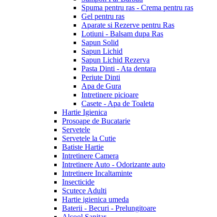
Spuma pentru ras - Crema pentru ras
Gel pentru ras
Aparate si Rezerve pentru Ras
Lotiuni - Balsam dupa Ras
Sapun Solid
Sapun Lichid
Sapun Lichid Rezerva
Pasta Dinti - Ata dentara
Periute Dinti
Apa de Gura
Intretinere picioare
Casete - Apa de Toaleta
Hartie Igienica
Prosoape de Bucatarie
Servetele
Servetele la Cutie
Batiste Hartie
Intretinere Camera
Intretinere Auto - Odorizante auto
Intretinere Incaltaminte
Insecticide
Scutece Adulti
Hartie igienica umeda
Baterii - Becuri - Prelungitoare
Alcool Sanitar