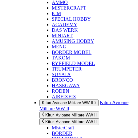
AMMO
MISTERCRAFT
ICM
SPECIAL HOBBY
ACADEMY
DAS WERK
MINIART
AMUSING HOBBY
MENG
BORDER MODEL
TAKOM
RYEFIELD MODEL
TRUMPETER
SUYATA
BRONCO
HASEGAWA
RODEN
AIRFIXFIX
Kituri Avioane
Kituri Avioane Militare WW II
Militare WW II
Kituri Avioane Militare WW II
Kituri Avioane Militare WW II
MisterCraft
BORDER