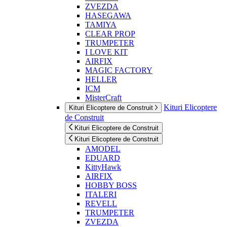
ZVEZDA
HASEGAWA
TAMIYA
CLEAR PROP
TRUMPETER
I LOVE KIT
AIRFIX
MAGIC FACTORY
HELLER
ICM
MisterCraft
Kituri Elicoptere
Kituri Elicoptere de Construit
de Construit
Kituri Elicoptere de Construit
Kituri Elicoptere de Construit
AMODEL
EDUARD
KittyHawk
AIRFIX
HOBBY BOSS
ITALERI
REVELL
TRUMPETER
ZVEZDA