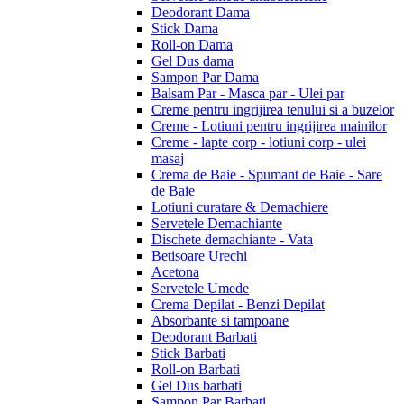
Deodorant Dama
Stick Dama
Roll-on Dama
Gel Dus dama
Sampon Par Dama
Balsam Par - Masca par - Ulei par
Creme pentru ingrijirea tenului si a buzelor
Creme - Lotiuni pentru ingrijirea mainilor
Creme - lapte corp - lotiuni corp - ulei
masaj
Crema de Baie - Spumant de Baie - Sare
de Baie
Lotiuni curatare & Demachiere
Servetele Demachiante
Dischete demachiante - Vata
Betisoare Urechi
Acetona
Servetele Umede
Crema Depilat - Benzi Depilat
Absorbante si tampoane
Deodorant Barbati
Stick Barbati
Roll-on Barbati
Gel Dus barbati
Sampon Par Barbati