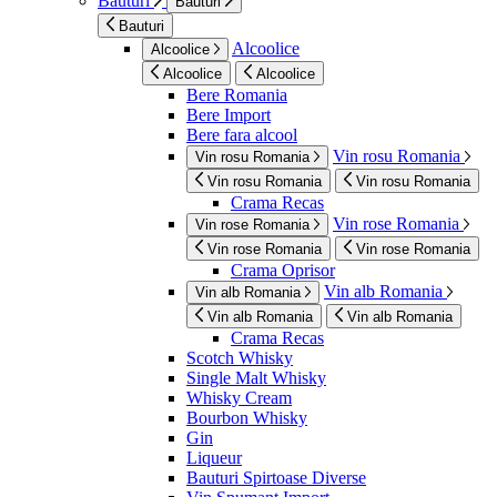
Bauturi
Bauturi
Bauturi
Alcoolice
Alcoolice
Alcoolice
Alcoolice
Bere Romania
Bere Import
Bere fara alcool
Vin rosu Romania
Vin rosu Romania
Vin rosu Romania
Vin rosu Romania
Crama Recas
Vin rose Romania
Vin rose Romania
Vin rose Romania
Vin rose Romania
Crama Oprisor
Vin alb Romania
Vin alb Romania
Vin alb Romania
Vin alb Romania
Crama Recas
Scotch Whisky
Single Malt Whisky
Whisky Cream
Bourbon Whisky
Gin
Liqueur
Bauturi Spirtoase Diverse