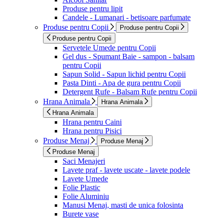
Produse pentru lipit
Candele - Lumanari - betisoare parfumate
Produse pentru Copii
Produse pentru Copii
Produse pentru Copii
Servetele Umede pentru Copii
Gel dus - Spumant Baie - sampon - balsam
pentru Copii
Sapun Solid - Sapun lichid pentru Copii
Pasta Dinti - Apa de gura pentru Copii
Detergent Rufe - Balsam Rufe pentru Copii
Hrana Animala
Hrana Animala
Hrana Animala
Hrana pentru Caini
Hrana pentru Pisici
Produse Menaj
Produse Menaj
Produse Menaj
Saci Menajeri
Lavete praf - lavete uscate - lavete podele
Lavete Umede
Folie Plastic
Folie Aluminiu
Manusi Menaj, masti de unica folosinta
Burete vase