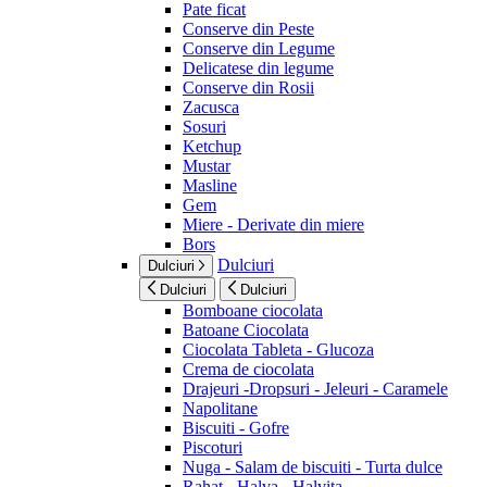
Pate ficat
Conserve din Peste
Conserve din Legume
Delicatese din legume
Conserve din Rosii
Zacusca
Sosuri
Ketchup
Mustar
Masline
Gem
Miere - Derivate din miere
Bors
Dulciuri
Dulciuri
Dulciuri
Dulciuri
Bomboane ciocolata
Batoane Ciocolata
Ciocolata Tableta - Glucoza
Crema de ciocolata
Drajeuri -Dropsuri - Jeleuri - Caramele
Napolitane
Biscuiti - Gofre
Piscoturi
Nuga - Salam de biscuiti - Turta dulce
Rahat - Halva - Halvita