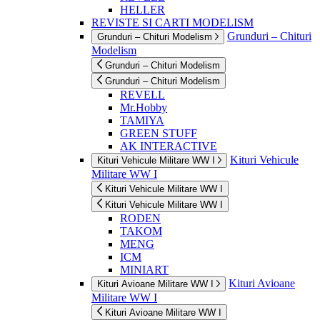
HELLER
REVISTE SI CARTI MODELISM
Grunduri – Chituri
Grunduri – Chituri Modelism
Modelism
Grunduri – Chituri Modelism
Grunduri – Chituri Modelism
REVELL
Mr.Hobby
TAMIYA
GREEN STUFF
AK INTERACTIVE
Kituri Vehicule
Kituri Vehicule Militare WW I
Militare WW I
Kituri Vehicule Militare WW I
Kituri Vehicule Militare WW I
RODEN
TAKOM
MENG
ICM
MINIART
Kituri Avioane
Kituri Avioane Militare WW I
Militare WW I
Kituri Avioane Militare WW I