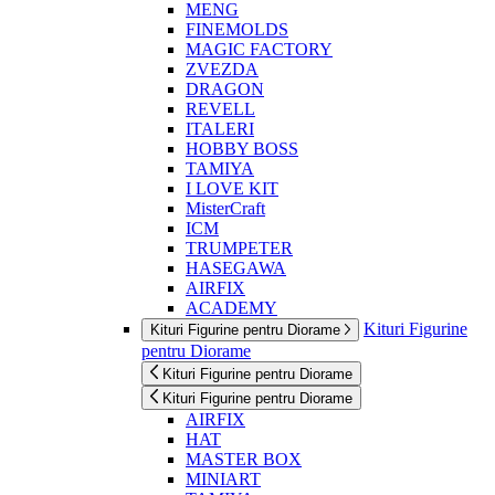
MENG
FINEMOLDS
MAGIC FACTORY
ZVEZDA
DRAGON
REVELL
ITALERI
HOBBY BOSS
TAMIYA
I LOVE KIT
MisterCraft
ICM
TRUMPETER
HASEGAWA
AIRFIX
ACADEMY
Kituri Figurine
Kituri Figurine pentru Diorame
pentru Diorame
Kituri Figurine pentru Diorame
Kituri Figurine pentru Diorame
AIRFIX
HAT
MASTER BOX
MINIART