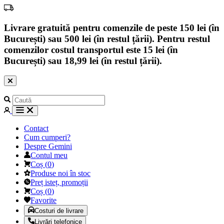
Livrare gratuită pentru comenzile de peste 150 lei (în
București) sau 500 lei (în restul țării). Pentru restul
comenzilor costul transportul este 15 lei (în
București) sau 18,99 lei (în restul țării).
Contact
Cum cumperi?
Despre Gemini
Contul meu
Coș
(
0
)
Produse noi în stoc
Preț isteț, promoții
Coș
(
0
)
Favorite
Costuri de livrare
Livrări telefonice