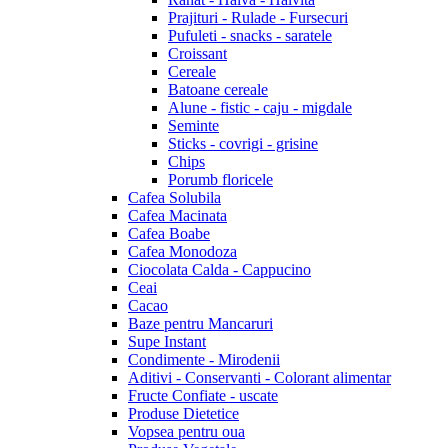
Prajituri - Rulade - Fursecuri
Pufuleti - snacks - saratele
Croissant
Cereale
Batoane cereale
Alune - fistic - caju - migdale
Seminte
Sticks - covrigi - grisine
Chips
Porumb floricele
Cafea Solubila
Cafea Macinata
Cafea Boabe
Cafea Monodoza
Ciocolata Calda - Cappucino
Ceai
Cacao
Baze pentru Mancaruri
Supe Instant
Condimente - Mirodenii
Aditivi - Conservanti - Colorant alimentar
Fructe Confiate - uscate
Produse Dietetice
Vopsea pentru oua