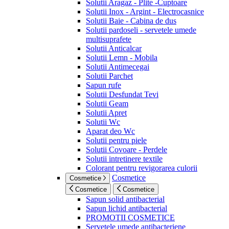
Solutii Aragaz - Plite -Cuptoare
Solutii Inox - Argint - Electrocasnice
Solutii Baie - Cabina de dus
Solutii pardoseli - servetele umede
multisuprafete
Solutii Anticalcar
Solutii Lemn - Mobila
Solutii Antimecegai
Solutii Parchet
Sapun rufe
Solutii Desfundat Tevi
Solutii Geam
Solutii Apret
Solutii Wc
Aparat deo Wc
Solutii pentru piele
Solutii Covoare - Perdele
Solutii intretinere textile
Colorant pentru revigorarea culorii
Cosmetice
Cosmetice
Cosmetice
Cosmetice
Sapun solid antibacterial
Sapun lichid antibacterial
PROMOTII COSMETICE
Servetele umede antibacteriene