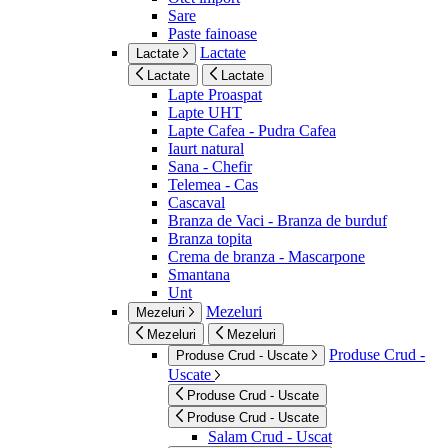
Sare
Paste fainoase
Lactate
Lactate
Lactate
Lactate
Lapte Proaspat
Lapte UHT
Lapte Cafea - Pudra Cafea
Iaurt natural
Sana - Chefir
Telemea - Cas
Cascaval
Branza de Vaci - Branza de burduf
Branza topita
Crema de branza - Mascarpone
Smantana
Unt
Mezeluri
Mezeluri
Mezeluri
Mezeluri
Produse Crud -
Produse Crud - Uscate
Uscate
Produse Crud - Uscate
Produse Crud - Uscate
Salam Crud - Uscat