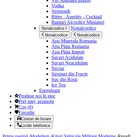
Vin Spumant Import
Vodka
Vermouth
Bitter - Aperitiv - Cocktail
Bauturi Alcoolice Miniaturi
Nonalcoolice
Nonalcoolice
Nonalcoolice
Nonalcoolice
Apa Minerala Romania
Apa Plata Romania
Apa Plata Import
Sucuri Acidulate
Sucuri Neacidulate
Nectar
Siropuri din Fructe
Suc din Rosii
Ice Tea
Energizant
Produse noi în stoc
Preț isteț, promoții
Coș
(
0
)
Favorite
Costuri de livrare
Livrări telefonice
Prima pagină
Modelism
Kituri Vehicule Militare Moderne
Revell