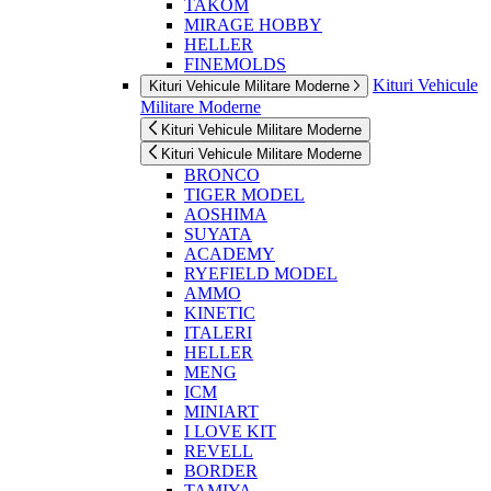
TAKOM
MIRAGE HOBBY
HELLER
FINEMOLDS
Kituri Vehicule
Kituri Vehicule Militare Moderne
Militare Moderne
Kituri Vehicule Militare Moderne
Kituri Vehicule Militare Moderne
BRONCO
TIGER MODEL
AOSHIMA
SUYATA
ACADEMY
RYEFIELD MODEL
AMMO
KINETIC
ITALERI
HELLER
MENG
ICM
MINIART
I LOVE KIT
REVELL
BORDER
TAMIYA