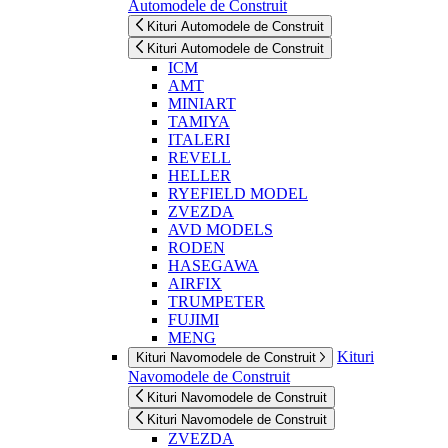
Automodele de Construit
Kituri Automodele de Construit
Kituri Automodele de Construit
ICM
AMT
MINIART
TAMIYA
ITALERI
REVELL
HELLER
RYEFIELD MODEL
ZVEZDA
AVD MODELS
RODEN
HASEGAWA
AIRFIX
TRUMPETER
FUJIMI
MENG
Kituri
Kituri Navomodele de Construit
Navomodele de Construit
Kituri Navomodele de Construit
Kituri Navomodele de Construit
ZVEZDA