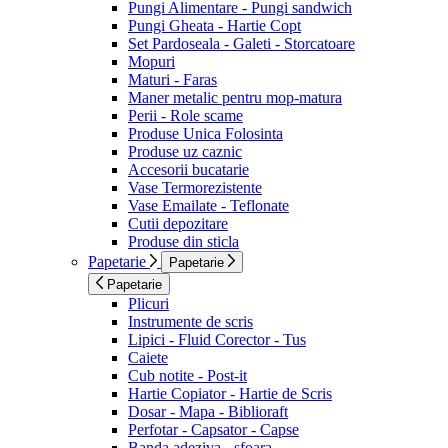
Pungi Alimentare - Pungi sandwich
Pungi Gheata - Hartie Copt
Set Pardoseala - Galeti - Storcatoare
Mopuri
Maturi - Faras
Maner metalic pentru mop-matura
Perii - Role scame
Produse Unica Folosinta
Produse uz caznic
Accesorii bucatarie
Vase Termorezistente
Vase Emailate - Teflonate
Cutii depozitare
Produse din sticla
Papetarie
Papetarie
Papetarie
Plicuri
Instrumente de scris
Lipici - Fluid Corector - Tus
Caiete
Cub notite - Post-it
Hartie Copiator - Hartie de Scris
Dosar - Mapa - Biblioraft
Perfotar - Capsator - Capse
Banda adeziva - sfoara