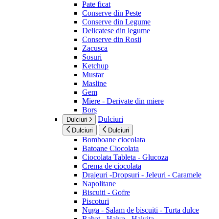
Pate ficat
Conserve din Peste
Conserve din Legume
Delicatese din legume
Conserve din Rosii
Zacusca
Sosuri
Ketchup
Mustar
Masline
Gem
Miere - Derivate din miere
Bors
Dulciuri
Dulciuri
Dulciuri
Dulciuri
Bomboane ciocolata
Batoane Ciocolata
Ciocolata Tableta - Glucoza
Crema de ciocolata
Drajeuri -Dropsuri - Jeleuri - Caramele
Napolitane
Biscuiti - Gofre
Piscoturi
Nuga - Salam de biscuiti - Turta dulce
Rahat - Halva - Halvita