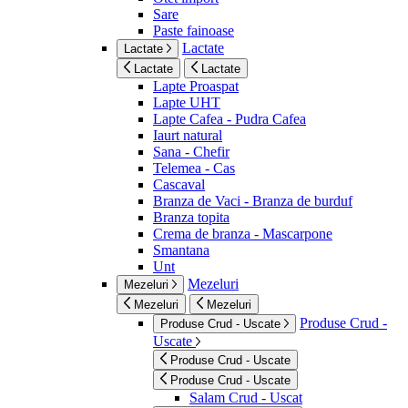
Sare
Paste fainoase
Lactate
Lactate
Lactate
Lactate
Lapte Proaspat
Lapte UHT
Lapte Cafea - Pudra Cafea
Iaurt natural
Sana - Chefir
Telemea - Cas
Cascaval
Branza de Vaci - Branza de burduf
Branza topita
Crema de branza - Mascarpone
Smantana
Unt
Mezeluri
Mezeluri
Mezeluri
Mezeluri
Produse Crud -
Produse Crud - Uscate
Uscate
Produse Crud - Uscate
Produse Crud - Uscate
Salam Crud - Uscat