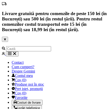
Livrare gratuită pentru comenzile de peste 150 lei (în
București) sau 500 lei (în restul țării). Pentru restul
comenzilor costul transportul este 15 lei (în
București) sau 18,99 lei (în restul țării).
Contact
Cum cumperi?
Despre Gemini
Contul meu
Coș
(
0
)
Produse noi în stoc
Preț isteț, promoții
Coș
(
0
)
Favorite
Costuri de livrare
Livrări telefonice