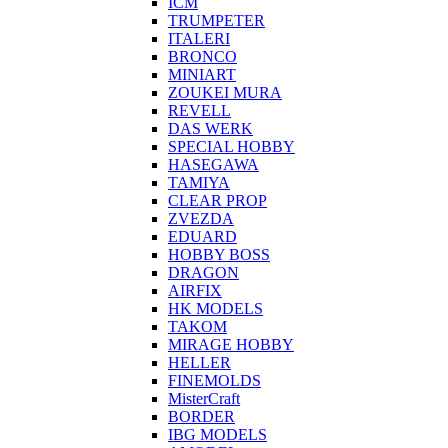
ICM
TRUMPETER
ITALERI
BRONCO
MINIART
ZOUKEI MURA
REVELL
DAS WERK
SPECIAL HOBBY
HASEGAWA
TAMIYA
CLEAR PROP
ZVEZDA
EDUARD
HOBBY BOSS
DRAGON
AIRFIX
HK MODELS
TAKOM
MIRAGE HOBBY
HELLER
FINEMOLDS
MisterCraft
BORDER
IBG MODELS