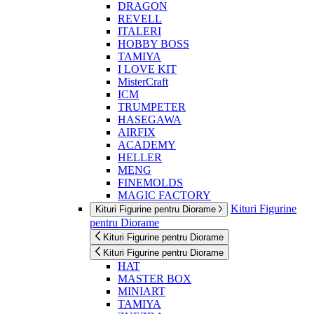
DRAGON
REVELL
ITALERI
HOBBY BOSS
TAMIYA
I LOVE KIT
MisterCraft
ICM
TRUMPETER
HASEGAWA
AIRFIX
ACADEMY
HELLER
MENG
FINEMOLDS
MAGIC FACTORY
Kituri Figurine
Kituri Figurine pentru Diorame
pentru Diorame
Kituri Figurine pentru Diorame
Kituri Figurine pentru Diorame
HAT
MASTER BOX
MINIART
TAMIYA