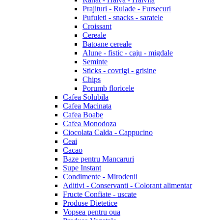
Prajituri - Rulade - Fursecuri
Pufuleti - snacks - saratele
Croissant
Cereale
Batoane cereale
Alune - fistic - caju - migdale
Seminte
Sticks - covrigi - grisine
Chips
Porumb floricele
Cafea Solubila
Cafea Macinata
Cafea Boabe
Cafea Monodoza
Ciocolata Calda - Cappucino
Ceai
Cacao
Baze pentru Mancaruri
Supe Instant
Condimente - Mirodenii
Aditivi - Conservanti - Colorant alimentar
Fructe Confiate - uscate
Produse Dietetice
Vopsea pentru oua