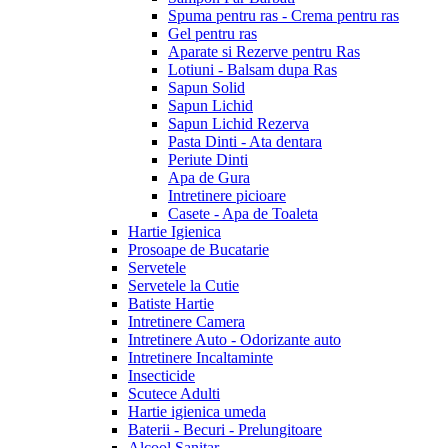
Spuma pentru ras - Crema pentru ras
Gel pentru ras
Aparate si Rezerve pentru Ras
Lotiuni - Balsam dupa Ras
Sapun Solid
Sapun Lichid
Sapun Lichid Rezerva
Pasta Dinti - Ata dentara
Periute Dinti
Apa de Gura
Intretinere picioare
Casete - Apa de Toaleta
Hartie Igienica
Prosoape de Bucatarie
Servetele
Servetele la Cutie
Batiste Hartie
Intretinere Camera
Intretinere Auto - Odorizante auto
Intretinere Incaltaminte
Insecticide
Scutece Adulti
Hartie igienica umeda
Baterii - Becuri - Prelungitoare
Alcool Sanitar