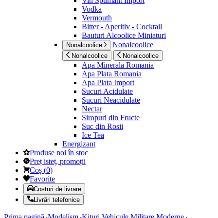
Vin Spumant Import
Vodka
Vermouth
Bitter - Aperitiv - Cocktail
Bauturi Alcoolice Miniaturi
Nonalcoolice
Nonalcoolice
Nonalcoolice
Nonalcoolice
Apa Minerala Romania
Apa Plata Romania
Apa Plata Import
Sucuri Acidulate
Sucuri Neacidulate
Nectar
Siropuri din Fructe
Suc din Rosii
Ice Tea
Energizant
Produse noi în stoc
Preț isteț, promoții
Coș
(
0
)
Favorite
Costuri de livrare
Livrări telefonice
Prima pagină
Modelism
Kituri Vehicule Militare Moderne