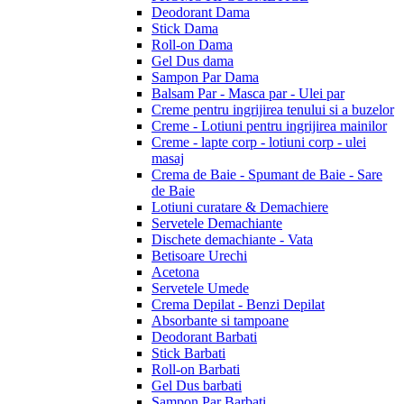
Deodorant Dama
Stick Dama
Roll-on Dama
Gel Dus dama
Sampon Par Dama
Balsam Par - Masca par - Ulei par
Creme pentru ingrijirea tenului si a buzelor
Creme - Lotiuni pentru ingrijirea mainilor
Creme - lapte corp - lotiuni corp - ulei
masaj
Crema de Baie - Spumant de Baie - Sare
de Baie
Lotiuni curatare & Demachiere
Servetele Demachiante
Dischete demachiante - Vata
Betisoare Urechi
Acetona
Servetele Umede
Crema Depilat - Benzi Depilat
Absorbante si tampoane
Deodorant Barbati
Stick Barbati
Roll-on Barbati
Gel Dus barbati
Sampon Par Barbati