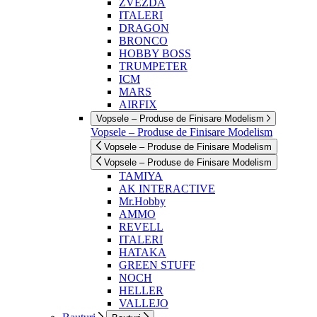
ZVEZDA
ITALERI
DRAGON
BRONCO
HOBBY BOSS
TRUMPETER
ICM
MARS
AIRFIX
Vopsele – Produse de Finisare Modelism
Vopsele – Produse de Finisare Modelism
Vopsele – Produse de Finisare Modelism
Vopsele – Produse de Finisare Modelism
TAMIYA
AK INTERACTIVE
Mr.Hobby
AMMO
REVELL
ITALERI
HATAKA
GREEN STUFF
NOCH
HELLER
VALLEJO