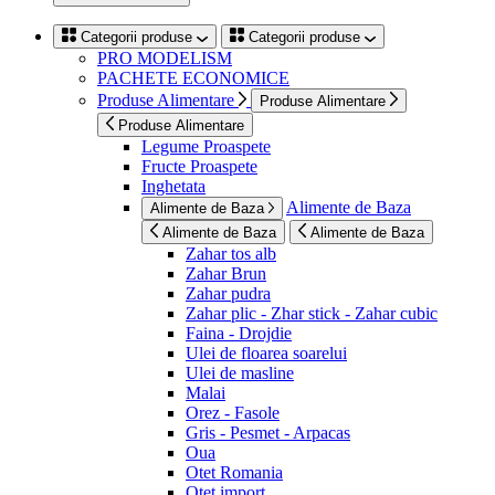
Categorii produse
Categorii produse
PRO MODELISM
PACHETE ECONOMICE
Produse Alimentare
Produse Alimentare
Produse Alimentare
Legume Proaspete
Fructe Proaspete
Inghetata
Alimente de Baza
Alimente de Baza
Alimente de Baza
Alimente de Baza
Zahar tos alb
Zahar Brun
Zahar pudra
Zahar plic - Zhar stick - Zahar cubic
Faina - Drojdie
Ulei de floarea soarelui
Ulei de masline
Malai
Orez - Fasole
Gris - Pesmet - Arpacas
Oua
Otet Romania
Otet import