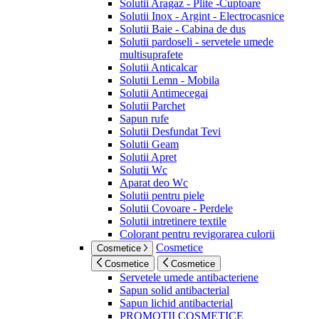
Solutii Aragaz - Plite -Cuptoare
Solutii Inox - Argint - Electrocasnice
Solutii Baie - Cabina de dus
Solutii pardoseli - servetele umede
multisuprafete
Solutii Anticalcar
Solutii Lemn - Mobila
Solutii Antimecegai
Solutii Parchet
Sapun rufe
Solutii Desfundat Tevi
Solutii Geam
Solutii Apret
Solutii Wc
Aparat deo Wc
Solutii pentru piele
Solutii Covoare - Perdele
Solutii intretinere textile
Colorant pentru revigorarea culorii
Cosmetice
Cosmetice
Cosmetice
Cosmetice
Servetele umede antibacteriene
Sapun solid antibacterial
Sapun lichid antibacterial
PROMOTII COSMETICE