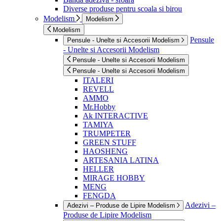
Diverse produse pentru scoala si birou
Modelism
Modelism
Modelism
Pensule
Pensule - Unelte si Accesorii Modelism
- Unelte si Accesorii Modelism
Pensule - Unelte si Accesorii Modelism
Pensule - Unelte si Accesorii Modelism
ITALERI
REVELL
AMMO
Mr.Hobby
Ak INTERACTIVE
TAMIYA
TRUMPETER
GREEN STUFF
HAOSHENG
ARTESANIA LATINA
HELLER
MIRAGE HOBBY
MENG
FENGDA
Adezivi –
Adezivi – Produse de Lipire Modelism
Produse de Lipire Modelism