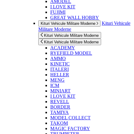
AMODEL
I LOVE KIT
FUJIMI
GREAT WALL HOBBY
Kituri Vehicule
Kituri Vehicule Militare Moderne
Militare Moderne
Kituri Vehicule Militare Moderne
Kituri Vehicule Militare Moderne
ACADEMY
RYEFIELD MODEL
AMMO
KINETIC
ITALERI
HELLER
MENG
ICM
MINIART
I LOVE KIT
REVELL
BORDER
TAMIYA
MODEL COLLECT
TAKOM
MAGIC FACTORY
TRUMPETER