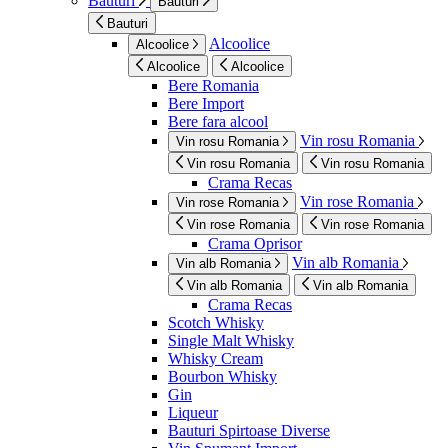
Bauturi
Bauturi
Bauturi
Alcoolice
Alcoolice
Alcoolice
Alcoolice
Bere Romania
Bere Import
Bere fara alcool
Vin rosu Romania
Vin rosu Romania
Vin rosu Romania
Vin rosu Romania
Crama Recas
Vin rose Romania
Vin rose Romania
Vin rose Romania
Vin rose Romania
Crama Oprisor
Vin alb Romania
Vin alb Romania
Vin alb Romania
Vin alb Romania
Crama Recas
Scotch Whisky
Single Malt Whisky
Whisky Cream
Bourbon Whisky
Gin
Liqueur
Bauturi Spirtoase Diverse