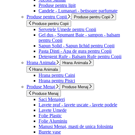
Produse pentru lipit
Candele - Lumanari - betisoare parfumate
Produse pentru Copii
Produse pentru Copii
Produse pentru Copii
Servetele Umede pentru Copii
Gel dus - Spumant Baie - sampon - balsam
pentru Copii
Sapun Solid - Sapun lichid pentru Copii
Pasta Dinti - Apa de gura pentru Copii
Detergent Rufe - Balsam Rufe pentru Copii
Hrana Animala
Hrana Animala
Hrana Animala
Hrana pentru Caini
Hrana pentru Pisici
Produse Menaj
Produse Menaj
Produse Menaj
Saci Menajeri
Lavete praf - lavete uscate - lavete podele
Lavete Umede
Folie Plastic
Folie Aluminiu
Manusi Menaj, masti de unica folosinta
Burete vase