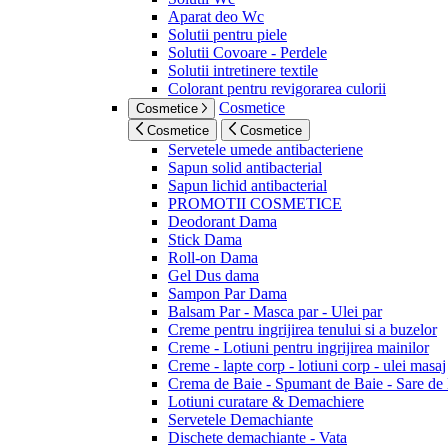
Aparat deo Wc
Solutii pentru piele
Solutii Covoare - Perdele
Solutii intretinere textile
Colorant pentru revigorarea culorii
Cosmetice
Cosmetice
Cosmetice
Cosmetice
Servetele umede antibacteriene
Sapun solid antibacterial
Sapun lichid antibacterial
PROMOTII COSMETICE
Deodorant Dama
Stick Dama
Roll-on Dama
Gel Dus dama
Sampon Par Dama
Balsam Par - Masca par - Ulei par
Creme pentru ingrijirea tenului si a buzelor
Creme - Lotiuni pentru ingrijirea mainilor
Creme - lapte corp - lotiuni corp - ulei masaj
Crema de Baie - Spumant de Baie - Sare de
Lotiuni curatare & Demachiere
Servetele Demachiante
Dischete demachiante - Vata