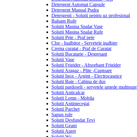
Detergent Automat Capsule
Detergent Manual Pudra
Detergenti - Solutii pentru uz profesional
Balsam Rufe
Solutii Masina Spalat Vase
Solutii Masina Spalat Rufe
Solutii Pete - Praf pete
Clor - Inalbitor - Servetele inalbire
Crema curatat - Praf de Curatat
Solutii Bucatarie - Degresant
Solutii Vase
Solutii Frigider - Absorbant Frigider
Solutii Aragaz - Plite -Cuptoare
Solutii Inox - Argint - Electrocasnice
Solutii Baie - Cabina de dus
Solutii pardoseli - servetele umede multisupr
Solutii Anticalcar
Solutii Lemn - Mobila
Solutii Antimecegai
Solutii Parchet
Sapun rufe
Solutii Desfundat Tevi
Solutii Geam
Solutii Apret
Solutii Wc