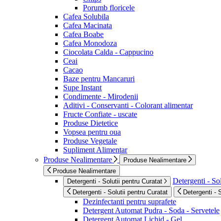
Porumb floricele
Cafea Solubila
Cafea Macinata
Cafea Boabe
Cafea Monodoza
Ciocolata Calda - Cappucino
Ceai
Cacao
Baze pentru Mancaruri
Supe Instant
Condimente - Mirodenii
Aditivi - Conservanti - Colorant alimentar
Fructe Confiate - uscate
Produse Dietetice
Vopsea pentru oua
Produse Vegetale
Supliment Alimentar
Produse Nealimentare
Produse Nealimentare
Produse Nealimentare
Detergenti - Sol
Detergenti - Solutii pentru Curatat
Detergenti - Solutii pentru Curatat
Detergenti - 
Dezinfectanti pentru suprafete
Detergent Automat Pudra - Soda - Servetele
Detergent Automat Lichid - Gel