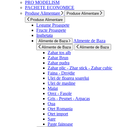
PRO MODELISM
PACHETE ECONOMICE
Produse Alimentare
Produse Alimentare
Produse Alimentare
Legume Proaspete
Fructe Proaspete
Inghetata
Alimente de Baza
Alimente de Baza
Alimente de Baza
Alimente de Baza
Zahar tos alb
Zahar Brun
Zahar pudra
Zahar plic - Zhar stick - Zahar cubic
Faina - Drojdie
Ulei de floarea soarelui
Ulei de masline
Malai
Orez - Fasole
Gris - Pesmet - Arpacas
Oua
Otet Romania
Otet import
Sare
Paste fainoase