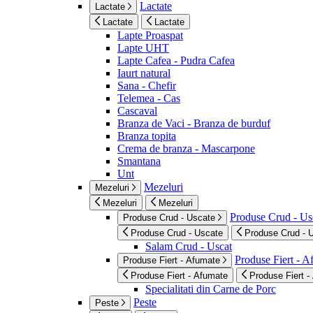
Lactate
Lactate
Lactate
Lactate
Lapte Proaspat
Lapte UHT
Lapte Cafea - Pudra Cafea
Iaurt natural
Sana - Chefir
Telemea - Cas
Cascaval
Branza de Vaci - Branza de burduf
Branza topita
Crema de branza - Mascarpone
Smantana
Unt
Mezeluri
Mezeluri
Mezeluri
Mezeluri
Produse Crud - Us
Produse Crud - Uscate
Produse Crud - Uscate
Produse Crud - 
Salam Crud - Uscat
Produse Fiert - 
Produse Fiert - Afumate
Produse Fiert - Afumate
Produse Fiert -
Specialitati din Carne de Porc
Peste
Peste