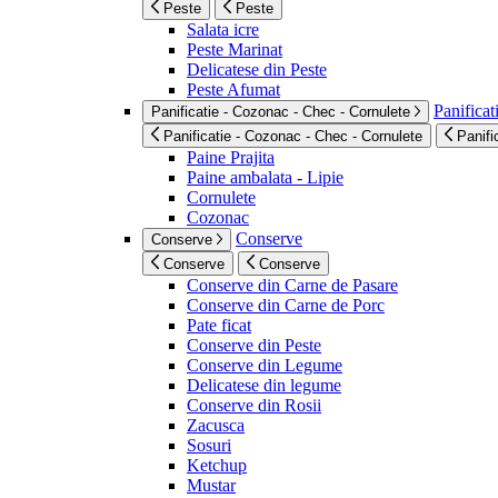
Peste
Peste
Salata icre
Peste Marinat
Delicatese din Peste
Peste Afumat
Panificat
Panificatie - Cozonac - Chec - Cornulete
Panificatie - Cozonac - Chec - Cornulete
Panifi
Paine Prajita
Paine ambalata - Lipie
Cornulete
Cozonac
Conserve
Conserve
Conserve
Conserve
Conserve din Carne de Pasare
Conserve din Carne de Porc
Pate ficat
Conserve din Peste
Conserve din Legume
Delicatese din legume
Conserve din Rosii
Zacusca
Sosuri
Ketchup
Mustar