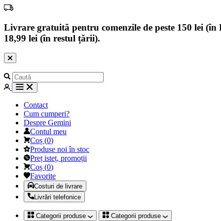
Livrare gratuită pentru comenzile de peste 150 lei (în B
18,99 lei (în restul țării).
Contact
Cum cumperi?
Despre Gemini
Contul meu
Coș
(
0
)
Produse noi în stoc
Preț isteț, promoții
Coș
(
0
)
Favorite
Costuri de livrare
Livrări telefonice
Categorii produse
Categorii produse