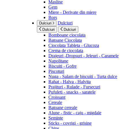
Masline
Gem
Miere - Derivate din miere
Bors
Dulciuri
Dulciuri
Dulciuri
Dulciuri
Bomboane ciocolata
Batoane Ciocolata
Ciocolata Tableta - Glucoza
Crema de ciocolata
Drajeuri -Dropsuri - Jeleuri - Caramele
Napolitane
Biscuiti - Gofre
Piscoturi
Nuga - Salam de biscuiti - Turta dulce
Rahat - Halva - Halvita
Prajituri - Rulade - Fursecuri
Pufuleti - snacks - saratele
Croissant
Cereale
Batoane cereale
Alune - fistic - caju - migdale
Seminte
Sticks - covrigi - grisine
Chips