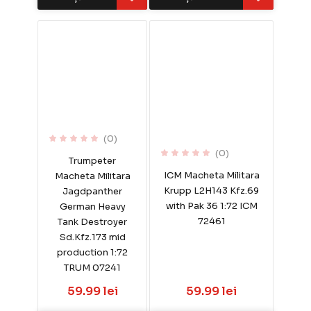
(0)
(0)
Trumpeter
ICM Macheta Militara
Macheta Militara
Krupp L2H143 Kfz.69
Jagdpanther
with Pak 36 1:72 ICM
German Heavy
72461
Tank Destroyer
Sd.Kfz.173 mid
production 1:72
TRUM 07241
59.99 lei
59.99 lei