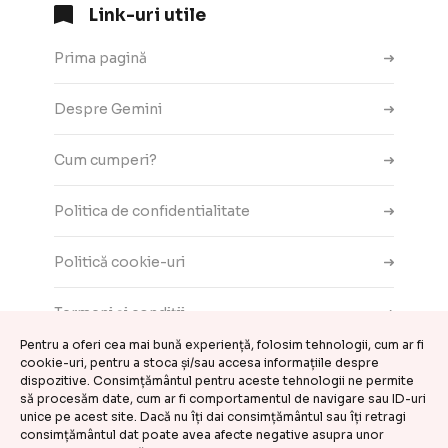
Link-uri utile
Prima pagină
Despre Gemini
Cum cumperi?
Politica de confidentialitate
Politică cookie-uri
Termeni și condiții
Pentru a oferi cea mai bună experiență, folosim tehnologii, cum ar fi
cookie-uri, pentru a stoca și/sau accesa informațiile despre
Contact
dispozitive. Consimțământul pentru aceste tehnologii ne permite
să procesăm date, cum ar fi comportamentul de navigare sau ID-uri
ANPC
unice pe acest site. Dacă nu îți dai consimțământul sau îți retragi
consimțământul dat poate avea afecte negative asupra unor