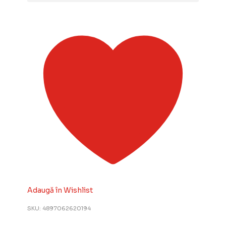
Adaugă în Wishlist
SKU:
4897062620194