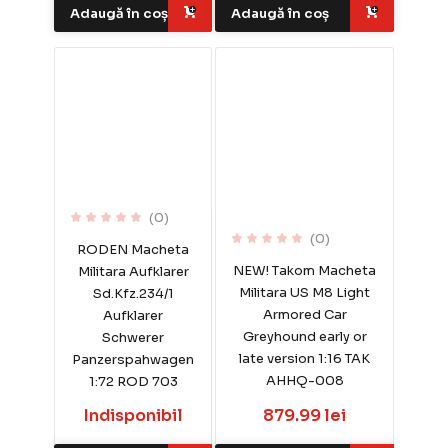
Adaugă în coș
Adaugă în coș
(0)
(0)
RODEN Macheta
NEW! Takom Macheta
Militara Aufklarer
Militara US M8 Light
Sd.Kfz.234/1
Armored Car
Aufklarer
Greyhound early or
Schwerer
late version 1:16 TAK
Panzerspahwagen
AHHQ-008
1:72 ROD 703
Indisponibil
879.99 lei