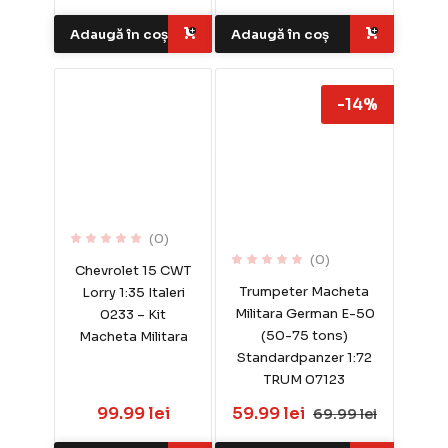
Adaugă în coș
Adaugă în coș
-14%
(0)
(0)
Chevrolet 15 CWT
Trumpeter Macheta
Lorry 1:35 Italeri
Militara German E-50
0233 – Kit
(50-75 tons)
Macheta Militara
Standardpanzer 1:72
TRUM 07123
99.99 lei
59.99 lei
69.99 lei