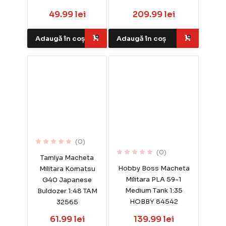
49.99 lei
209.99 lei
Adaugă în coș
Adaugă în coș
(0)
(0)
Tamiya Macheta
Hobby Boss Macheta
Militara Komatsu
Militara PLA 59-1
G40 Japanese
Medium Tank 1:35
Buldozer 1:48 TAM
HOBBY 84542
32565
61.99 lei
139.99 lei