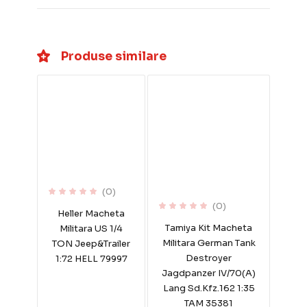
Produse similare
(0)
(0)
Heller Macheta
Tamiya Kit Macheta
Militara US 1/4
Militara German Tank
TON Jeep&Trailer
Destroyer
1:72 HELL 79997
Jagdpanzer IV/70(A)
Lang Sd.Kfz.162 1:35
TAM 35381