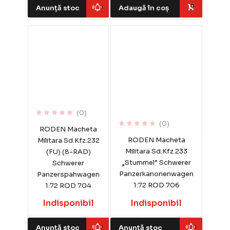
Anunță stoc
Adaugă în coș
(0)
(0)
RODEN Macheta
RODEN Macheta
Militara Sd.Kfz.232
Militara Sd.Kfz.233
(FU) (8-RAD)
„Stummel” Schwerer
Schwerer
Panzerkanonenwagen
Panzerspahwagen
1:72 ROD 706
1:72 ROD 704
Indisponibil
Indisponibil
Anunță stoc
Anunță stoc