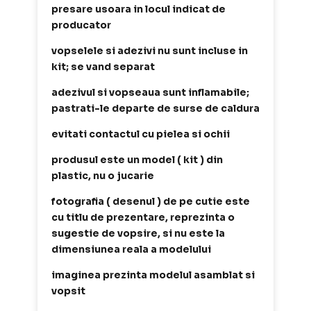
presare usoara in locul indicat de
producator
vopselele si adezivi nu sunt incluse in
kit; se vand separat
adezivul si vopseaua sunt inflamabile;
pastrati-le departe de surse de caldura
evitati contactul cu pielea si ochii
produsul este un model ( kit ) din
plastic, nu o jucarie
fotografia ( desenul ) de pe cutie este
cu titlu de prezentare, reprezinta o
sugestie de vopsire, si nu este la
dimensiunea reala a modelului
imaginea prezinta modelul asamblat si
vopsit