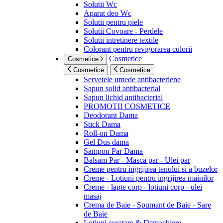
Solutii Wc
Aparat deo Wc
Solutii pentru piele
Solutii Covoare - Perdele
Solutii intretinere textile
Colorant pentru revigorarea culorii
Cosmetice
Cosmetice
Cosmetice
Cosmetice
Servetele umede antibacteriene
Sapun solid antibacterial
Sapun lichid antibacterial
PROMOTII COSMETICE
Deodorant Dama
Stick Dama
Roll-on Dama
Gel Dus dama
Sampon Par Dama
Balsam Par - Masca par - Ulei par
Creme pentru ingrijirea tenului si a buzelor
Creme - Lotiuni pentru ingrijirea mainilor
Creme - lapte corp - lotiuni corp - ulei
masaj
Crema de Baie - Spumant de Baie - Sare
de Baie
Lotiuni curatare & Demachiere