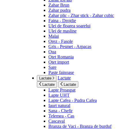
Zahar Brun
Zahar pudra
Zahar plic - Zhar stick - Zahar cubic
Faina - Drojdie
Ulei de floarea soarelui
Ulei de masline
Malai
Orez - Fasole
Gris - Pesmet - Arpacas
Oua
Otet Romania
Otet import
Sare
Paste fainoase
Lactate
Lactate
Lactate
Lactate
Lapte Proaspat
Lapte UHT
Lapte Cafea - Pudra Cafea
Iaurt natural
Sana - Chefir
Telemea - Cas
Cascaval
Branza de Vaci - Branza de burduf