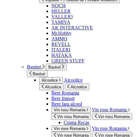
NOCH
HELLER
VALLEJO
TAMIYA
AK INTERACTIVE
Mr.Hobby
AMMO
REVELL
ITALERI
HATAKA
GREEN STUFF
Bauturi
Bauturi
Bauturi
Alcoolice
Alcoolice
Alcoolice
Alcoolice
Bere Romania
Bere Import
Bere fara alcool
Vin rosu Romania
Vin rosu Romania
Vin rosu Romania
Vin rosu Romania
Crama Recas
Vin rose Romania
Vin rose Romania
Vin rose Romania
Vin rose Romania