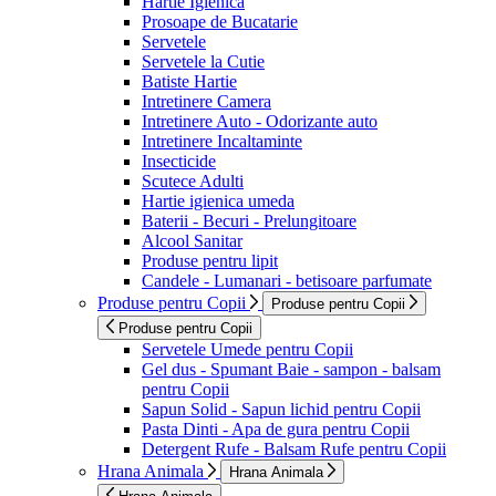
Hartie Igienica
Prosoape de Bucatarie
Servetele
Servetele la Cutie
Batiste Hartie
Intretinere Camera
Intretinere Auto - Odorizante auto
Intretinere Incaltaminte
Insecticide
Scutece Adulti
Hartie igienica umeda
Baterii - Becuri - Prelungitoare
Alcool Sanitar
Produse pentru lipit
Candele - Lumanari - betisoare parfumate
Produse pentru Copii
Produse pentru Copii
Produse pentru Copii
Servetele Umede pentru Copii
Gel dus - Spumant Baie - sampon - balsam
pentru Copii
Sapun Solid - Sapun lichid pentru Copii
Pasta Dinti - Apa de gura pentru Copii
Detergent Rufe - Balsam Rufe pentru Copii
Hrana Animala
Hrana Animala