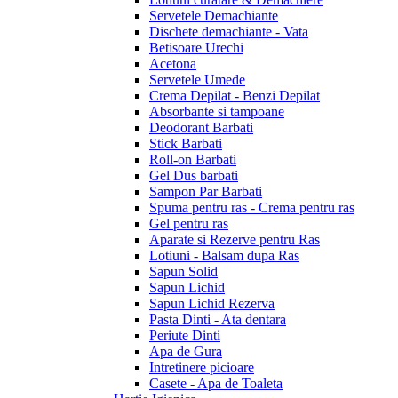
Servetele Demachiante
Dischete demachiante - Vata
Betisoare Urechi
Acetona
Servetele Umede
Crema Depilat - Benzi Depilat
Absorbante si tampoane
Deodorant Barbati
Stick Barbati
Roll-on Barbati
Gel Dus barbati
Sampon Par Barbati
Spuma pentru ras - Crema pentru ras
Gel pentru ras
Aparate si Rezerve pentru Ras
Lotiuni - Balsam dupa Ras
Sapun Solid
Sapun Lichid
Sapun Lichid Rezerva
Pasta Dinti - Ata dentara
Periute Dinti
Apa de Gura
Intretinere picioare
Casete - Apa de Toaleta