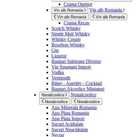
Crama Oprisor
Vin alb Romania
Vin alb Romania
Vin alb Romania
Vin alb Romania
Crama Recas
Scotch Whisky
Single Malt Whisky
Whisky Cream
Bourbon Whisky
Gin
Liqueur
Bauturi Spirtoase Diverse
Vin Spumant Import
Vodka
Vermouth
Bitter - Aperitiv - Cocktail
Bauturi Alcoolice Miniaturi
Nonalcoolice
Nonalcoolice
Nonalcoolice
Nonalcoolice
Apa Minerala Romania
Apa Plata Romania
Apa Plata Import
Sucuri Acidulate
Sucuri Neacidulate
Nectar