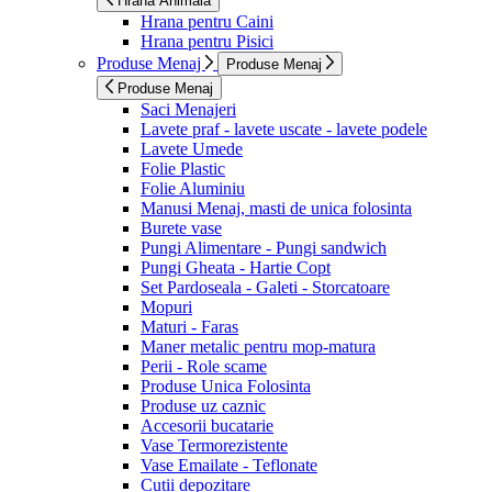
Hrana Animala
Hrana pentru Caini
Hrana pentru Pisici
Produse Menaj
Produse Menaj
Produse Menaj
Saci Menajeri
Lavete praf - lavete uscate - lavete podele
Lavete Umede
Folie Plastic
Folie Aluminiu
Manusi Menaj, masti de unica folosinta
Burete vase
Pungi Alimentare - Pungi sandwich
Pungi Gheata - Hartie Copt
Set Pardoseala - Galeti - Storcatoare
Mopuri
Maturi - Faras
Maner metalic pentru mop-matura
Perii - Role scame
Produse Unica Folosinta
Produse uz caznic
Accesorii bucatarie
Vase Termorezistente
Vase Emailate - Teflonate
Cutii depozitare