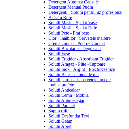
Detergent Automat Capsule
Detergent Manual Pudra
Detergenti - Solutii pentru uz profesional
Balsam Rufe
Solutii Masina Spalat Vase
Solutii Masina Spalat Rufe
Solutii Pete - Praf pete
Clor - Inalbitor - Servetele inalbire
Crema curatat - Praf de Curatat
Solutii Bucatarie - Degresant
Solutii Vase
Solutii Frigider - Absorbant Frigider
Solutii Aragaz - Plite -Cuptoare
Solutii Inox - Argint - Electrocasnice
Solutii Baie - Cabina de dus
Solutii pardoseli - servetele umede
multisuprafete
Solutii Anticalcar
Solutii Lemn - Mobila
Solutii Antimecegai
Solutii Parchet
Sapun rufe
Solutii Desfundat Tevi
Solutii Geam
Solutii Apret