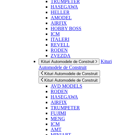
TRUMPETER
HASEGAWA
HELLER
AMODEL
AIRFIX
HOBBY BOSS
ICM
ITALERI
REVELL
RODEN
ZVEZDA
Kituri
Kituri Automodele de Construit
Automodele de Construit
Kituri Automodele de Construit
Kituri Automodele de Construit
AVD MODELS
RODEN
HASEGAWA
AIRFIX
TRUMPETER
FUJIMI
MENG
ICM
AMT
MINIART