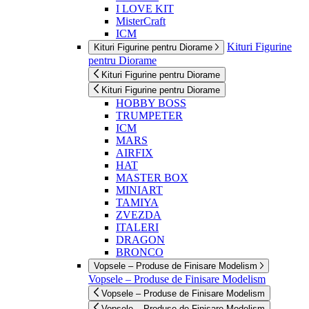
I LOVE KIT
MisterCraft
ICM
Kituri Figurine
Kituri Figurine pentru Diorame
pentru Diorame
Kituri Figurine pentru Diorame
Kituri Figurine pentru Diorame
HOBBY BOSS
TRUMPETER
ICM
MARS
AIRFIX
HAT
MASTER BOX
MINIART
TAMIYA
ZVEZDA
ITALERI
DRAGON
BRONCO
Vopsele – Produse de Finisare Modelism
Vopsele – Produse de Finisare Modelism
Vopsele – Produse de Finisare Modelism
Vopsele – Produse de Finisare Modelism