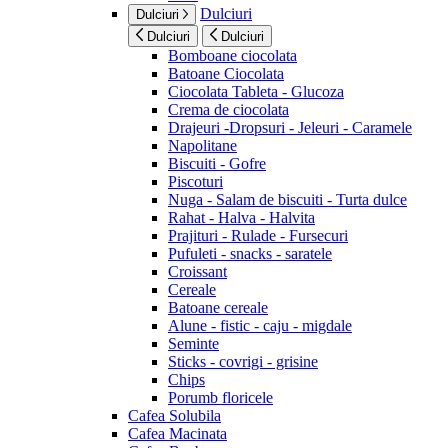
Dulciuri
Dulciuri
Dulciuri
Dulciuri
Bomboane ciocolata
Batoane Ciocolata
Ciocolata Tableta - Glucoza
Crema de ciocolata
Drajeuri -Dropsuri - Jeleuri - Caramele
Napolitane
Biscuiti - Gofre
Piscoturi
Nuga - Salam de biscuiti - Turta dulce
Rahat - Halva - Halvita
Prajituri - Rulade - Fursecuri
Pufuleti - snacks - saratele
Croissant
Cereale
Batoane cereale
Alune - fistic - caju - migdale
Seminte
Sticks - covrigi - grisine
Chips
Porumb floricele
Cafea Solubila
Cafea Macinata