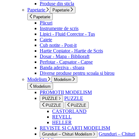
Produse din sticla
Papetarie
Papetarie
Papetarie
Plicuri
Instrumente de scris
Lipici - Fluid Corector - Tus
Caiete
Cub notite - Post-it
Hartie Copiator - Hartie de Scris
Dosar - Mapa - Biblioraft
Perfotar - Capsator - Capse
Banda adeziva - sfoara
Diverse produse pentru scoala si birou
Modelism
Modelism
Modelism
PROMOTII MODELISM
PUZZLE
PUZZLE
PUZZLE
PUZZLE
CASTORLAND
REVELL
HELLER
REVISTE SI CARTI MODELISM
Grunduri – Chituri
Grunduri – Chituri Modelism