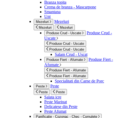
Branza topita
Crema de branza - Mascarpone
Smantana
Unt
Mezeluri
Mezeluri
Mezeluri
Mezeluri
Produse Crud -
Produse Crud - Uscate
Uscate
Produse Crud - Uscate
Produse Crud - Uscate
Salam Crud - Uscat
Produse Fiert -
Produse Fiert - Afumate
Afumate
Produse Fiert - Afumate
Produse Fiert - Afumate
Specialitati din Carne de Porc
Peste
Peste
Peste
Peste
Salata icre
Peste Marinat
Delicatese din Peste
Peste Afumat
Panificatie - Cozonac - Chec - Cornulete