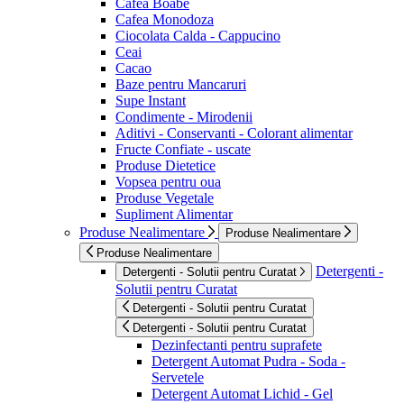
Cafea Boabe
Cafea Monodoza
Ciocolata Calda - Cappucino
Ceai
Cacao
Baze pentru Mancaruri
Supe Instant
Condimente - Mirodenii
Aditivi - Conservanti - Colorant alimentar
Fructe Confiate - uscate
Produse Dietetice
Vopsea pentru oua
Produse Vegetale
Supliment Alimentar
Produse Nealimentare
Produse Nealimentare
Produse Nealimentare
Detergenti -
Detergenti - Solutii pentru Curatat
Solutii pentru Curatat
Detergenti - Solutii pentru Curatat
Detergenti - Solutii pentru Curatat
Dezinfectanti pentru suprafete
Detergent Automat Pudra - Soda -
Servetele
Detergent Automat Lichid - Gel