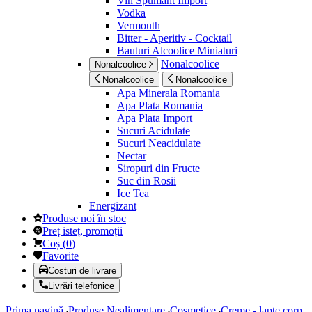
Vin Spumant Import
Vodka
Vermouth
Bitter - Aperitiv - Cocktail
Bauturi Alcoolice Miniaturi
Nonalcoolice
Nonalcoolice
Nonalcoolice
Nonalcoolice
Apa Minerala Romania
Apa Plata Romania
Apa Plata Import
Sucuri Acidulate
Sucuri Neacidulate
Nectar
Siropuri din Fructe
Suc din Rosii
Ice Tea
Energizant
Produse noi în stoc
Preț isteț, promoții
Coș
(
0
)
Favorite
Costuri de livrare
Livrări telefonice
Prima pagină
Produse Nealimentare
Cosmetice
Creme - lapte corp