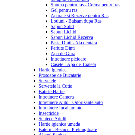
Spuma pentru ras - Crema pentru ras
Gel pentru ras
Aparate si Rezerve pentru Ras
Lotiuni - Balsam dupa Ras
Sapun Solid
Sapun Lichid
Sapun Lichid Rezerva
Pasta Dinti - Ata dentara
Periute Dinti
Apa de Gura
Intretinere picioare
Casete - Apa de Toaleta
Hartie Igienica
Prosoape de Bucatarie
Servetele
Servetele la Cutie
Batiste Hartie
Intretinere Camera
Intretinere Auto - Odorizante auto
Intretinere Incaltaminte
Insecticide
Scutece Adulti
Hartie igienica umeda
Baterii - Becuri - Prelungitoare
Alcool Sanitar