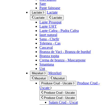
Sare
Paste fainoase
Lactate
Lactate
Lactate
Lactate
Lapte Proaspat
Lapte UHT
Lapte Cafea - Pudra Cafea
Iaurt natural
Sana - Chefir
Telemea - Cas
Cascaval
Branza de Vaci - Branza de burduf
Branza topita
Crema de branza - Mascarpone
Smantana
Unt
Mezeluri
Mezeluri
Mezeluri
Mezeluri
Produse Crud -
Produse Crud - Uscate
Uscate
Produse Crud - Uscate
Produse Crud - Uscate
Salam Crud - Uscat