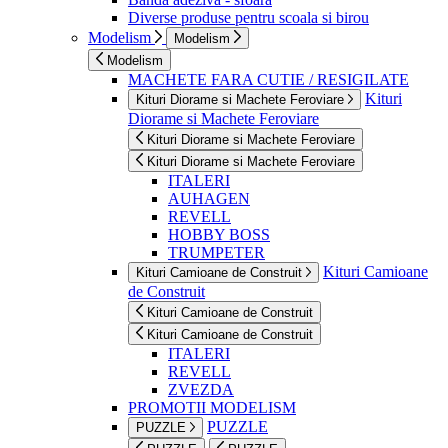
Diverse produse pentru scoala si birou
Modelism
Modelism
Modelism
MACHETE FARA CUTIE / RESIGILATE
Kituri
Kituri Diorame si Machete Feroviare
Diorame si Machete Feroviare
Kituri Diorame si Machete Feroviare
Kituri Diorame si Machete Feroviare
ITALERI
AUHAGEN
REVELL
HOBBY BOSS
TRUMPETER
Kituri Camioane
Kituri Camioane de Construit
de Construit
Kituri Camioane de Construit
Kituri Camioane de Construit
ITALERI
REVELL
ZVEZDA
PROMOTII MODELISM
PUZZLE
PUZZLE