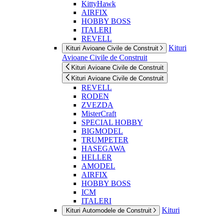
KittyHawk
AIRFIX
HOBBY BOSS
ITALERI
REVELL
Kituri
Kituri Avioane Civile de Construit
Avioane Civile de Construit
Kituri Avioane Civile de Construit
Kituri Avioane Civile de Construit
REVELL
RODEN
ZVEZDA
MisterCraft
SPECIAL HOBBY
BIGMODEL
TRUMPETER
HASEGAWA
HELLER
AMODEL
AIRFIX
HOBBY BOSS
ICM
ITALERI
Kituri
Kituri Automodele de Construit