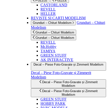
PUZZLE
PUZZLE
CASTORLAND
REVELL
HELLER
REVISTE SI CARTI MODELISM
Grunduri – Chituri
Grunduri – Chituri Modelism
Modelism
Grunduri – Chituri Modelism
Grunduri – Chituri Modelism
REVELL
Mr.Hobby
TAMIYA
GREEN STUFF
AK INTERACTIVE
Decal – Piese Foto-Gravate și Zimmerit Modelism
Decal – Piese Foto-Gravate și Zimmerit
Modelism
Decal – Piese Foto-Gravate și Zimmerit
Modelism
Decal – Piese Foto-Gravate și Zimmerit
Modelism
GREEN STUFF
HOBBY PARK
PARC MODELS