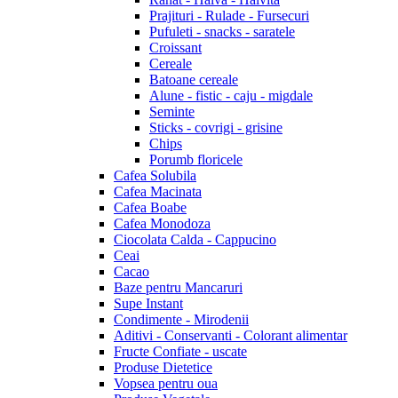
Prajituri - Rulade - Fursecuri
Pufuleti - snacks - saratele
Croissant
Cereale
Batoane cereale
Alune - fistic - caju - migdale
Seminte
Sticks - covrigi - grisine
Chips
Porumb floricele
Cafea Solubila
Cafea Macinata
Cafea Boabe
Cafea Monodoza
Ciocolata Calda - Cappucino
Ceai
Cacao
Baze pentru Mancaruri
Supe Instant
Condimente - Mirodenii
Aditivi - Conservanti - Colorant alimentar
Fructe Confiate - uscate
Produse Dietetice
Vopsea pentru oua