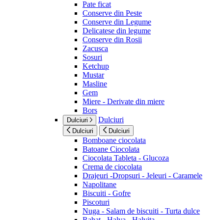
Pate ficat
Conserve din Peste
Conserve din Legume
Delicatese din legume
Conserve din Rosii
Zacusca
Sosuri
Ketchup
Mustar
Masline
Gem
Miere - Derivate din miere
Bors
Dulciuri
Dulciuri
Dulciuri
Dulciuri
Bomboane ciocolata
Batoane Ciocolata
Ciocolata Tableta - Glucoza
Crema de ciocolata
Drajeuri -Dropsuri - Jeleuri - Caramele
Napolitane
Biscuiti - Gofre
Piscoturi
Nuga - Salam de biscuiti - Turta dulce
Rahat - Halva - Halvita