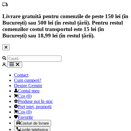
Livrare gratuită pentru comenzile de peste 150 lei (în
București) sau 500 lei (în restul țării). Pentru restul
comenzilor costul transportul este 15 lei (în
București) sau 18,99 lei (în restul țării).
Contact
Cum cumperi?
Despre Gemini
Contul meu
Coș
(
0
)
Produse noi în stoc
Preț isteț, promoții
Coș
(
0
)
Favorite
Costuri de livrare
Livrări telefonice