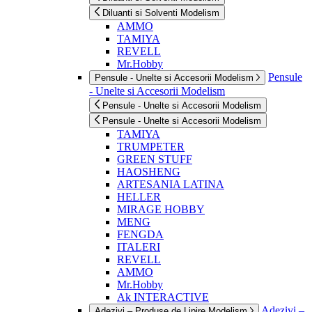
Diluanti si Solventi Modelism
AMMO
TAMIYA
REVELL
Mr.Hobby
Pensule
Pensule - Unelte si Accesorii Modelism
- Unelte si Accesorii Modelism
Pensule - Unelte si Accesorii Modelism
Pensule - Unelte si Accesorii Modelism
TAMIYA
TRUMPETER
GREEN STUFF
HAOSHENG
ARTESANIA LATINA
HELLER
MIRAGE HOBBY
MENG
FENGDA
ITALERI
REVELL
AMMO
Mr.Hobby
Ak INTERACTIVE
Adezivi –
Adezivi – Produse de Lipire Modelism