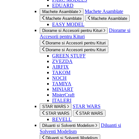
EDUARD
Machete Asamblate
Machete Asamblate
Machete Asamblate
Machete Asamblate
EASY MODEL
Diorame si
Diorame si Accesorii pentru Kituri
Accesorii pentru Kituri
Diorame si Accesorii pentru Kituri
Diorame si Accesorii pentru Kituri
GREEN STUFF
ZVEZDA
AIRFIX
TAKOM
NOCH
TAMIYA
MINIART
MisterCraft
ITALERI
STAR WARS
STAR WARS
STAR WARS
STAR WARS
REVELL
Diluanti si
Diluanti si Solventi Modelism
Solventi Modelism
Diluanti si Solventi Modelism