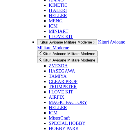
KINETIC
ITALERI
HELLER
MENG
ICM
MINIART
I LOVE KIT
Kituri Avioane
Kituri Avioane Militare Moderne
Militare Moderne
Kituri Avioane Militare Moderne
Kituri Avioane Militare Moderne
ZVEZDA
HASEGAWA
TAMIYA
CLEAR PROP
TRUMPETER
I LOVE KIT
AIRFIX
MAGIC FACTORY
HELLER
ICM
MisterCraft
SPECIAL HOBBY
HOBBY PARK