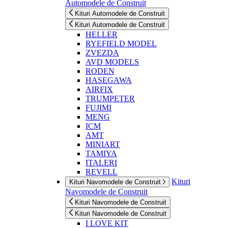
Automodele de Construit
Kituri Automodele de Construit
Kituri Automodele de Construit
HELLER
RYEFIELD MODEL
ZVEZDA
AVD MODELS
RODEN
HASEGAWA
AIRFIX
TRUMPETER
FUJIMI
MENG
ICM
AMT
MINIART
TAMIYA
ITALERI
REVELL
Kituri
Kituri Navomodele de Construit
Navomodele de Construit
Kituri Navomodele de Construit
Kituri Navomodele de Construit
I LOVE KIT