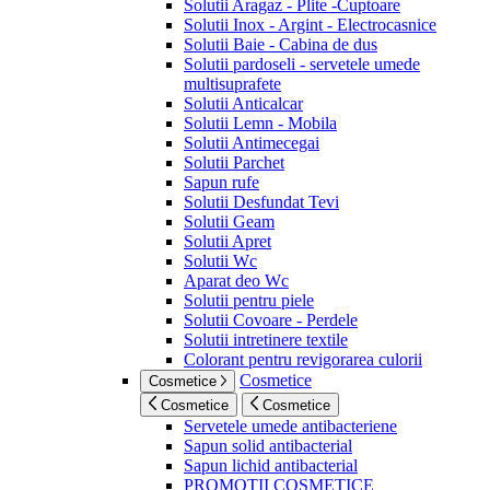
Solutii Aragaz - Plite -Cuptoare
Solutii Inox - Argint - Electrocasnice
Solutii Baie - Cabina de dus
Solutii pardoseli - servetele umede
multisuprafete
Solutii Anticalcar
Solutii Lemn - Mobila
Solutii Antimecegai
Solutii Parchet
Sapun rufe
Solutii Desfundat Tevi
Solutii Geam
Solutii Apret
Solutii Wc
Aparat deo Wc
Solutii pentru piele
Solutii Covoare - Perdele
Solutii intretinere textile
Colorant pentru revigorarea culorii
Cosmetice
Cosmetice
Cosmetice
Cosmetice
Servetele umede antibacteriene
Sapun solid antibacterial
Sapun lichid antibacterial
PROMOTII COSMETICE