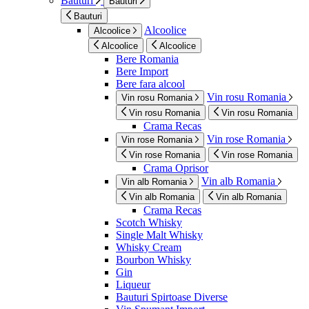
Bauturi
Bauturi
Bauturi
Alcoolice
Alcoolice
Alcoolice
Alcoolice
Bere Romania
Bere Import
Bere fara alcool
Vin rosu Romania
Vin rosu Romania
Vin rosu Romania
Vin rosu Romania
Crama Recas
Vin rose Romania
Vin rose Romania
Vin rose Romania
Vin rose Romania
Crama Oprisor
Vin alb Romania
Vin alb Romania
Vin alb Romania
Vin alb Romania
Crama Recas
Scotch Whisky
Single Malt Whisky
Whisky Cream
Bourbon Whisky
Gin
Liqueur
Bauturi Spirtoase Diverse