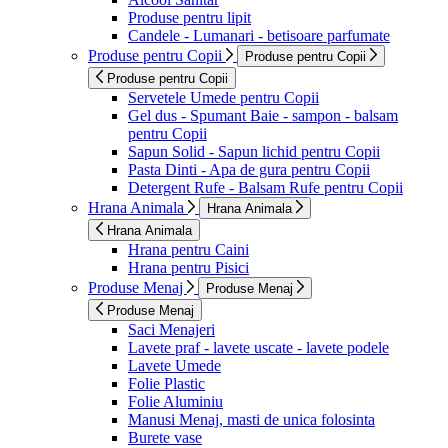
Produse pentru lipit
Candele - Lumanari - betisoare parfumate
Produse pentru Copii
Produse pentru Copii
Produse pentru Copii
Servetele Umede pentru Copii
Gel dus - Spumant Baie - sampon - balsam
pentru Copii
Sapun Solid - Sapun lichid pentru Copii
Pasta Dinti - Apa de gura pentru Copii
Detergent Rufe - Balsam Rufe pentru Copii
Hrana Animala
Hrana Animala
Hrana Animala
Hrana pentru Caini
Hrana pentru Pisici
Produse Menaj
Produse Menaj
Produse Menaj
Saci Menajeri
Lavete praf - lavete uscate - lavete podele
Lavete Umede
Folie Plastic
Folie Aluminiu
Manusi Menaj, masti de unica folosinta
Burete vase