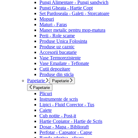
Pungi Alimentare - Pungi sandwich
Pungi Gheata - Hartie Copt
Set Pardoseala - Galeti - Storcatoare
Mopuri
Maturi - Faras
Maner metalic pentru mop-matura
Perii - Role scame
Produse Unica Folosinta
Produse uz caznic
Accesorii bucatarie
Vase Termorezistente
Vase Emailate - Teflonate
Cutii depozitare
Produse din sticla
Papetarie
Papetarie
Papetarie
Plicuri
Instrumente de scris
Lipici - Fluid Corector - Tus
Caiete
Cub notite - Post-it
Hartie Copiator - Hartie de Scris
Dosar - Mapa - Biblioraft
Perfotar - Capsator - Capse
Banda adeziva - sfoara