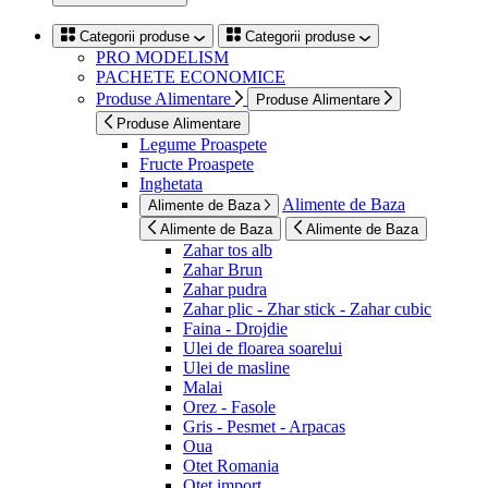
Categorii produse
Categorii produse
PRO MODELISM
PACHETE ECONOMICE
Produse Alimentare
Produse Alimentare
Produse Alimentare
Legume Proaspete
Fructe Proaspete
Inghetata
Alimente de Baza
Alimente de Baza
Alimente de Baza
Alimente de Baza
Zahar tos alb
Zahar Brun
Zahar pudra
Zahar plic - Zhar stick - Zahar cubic
Faina - Drojdie
Ulei de floarea soarelui
Ulei de masline
Malai
Orez - Fasole
Gris - Pesmet - Arpacas
Oua
Otet Romania
Otet import