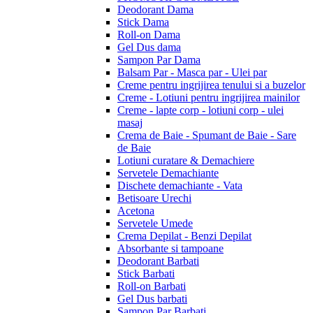
Deodorant Dama
Stick Dama
Roll-on Dama
Gel Dus dama
Sampon Par Dama
Balsam Par - Masca par - Ulei par
Creme pentru ingrijirea tenului si a buzelor
Creme - Lotiuni pentru ingrijirea mainilor
Creme - lapte corp - lotiuni corp - ulei
masaj
Crema de Baie - Spumant de Baie - Sare
de Baie
Lotiuni curatare & Demachiere
Servetele Demachiante
Dischete demachiante - Vata
Betisoare Urechi
Acetona
Servetele Umede
Crema Depilat - Benzi Depilat
Absorbante si tampoane
Deodorant Barbati
Stick Barbati
Roll-on Barbati
Gel Dus barbati
Sampon Par Barbati