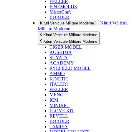
HELLER
FINEMOLDS
MisterCraft
BORDER
Kituri Vehicule
Kituri Vehicule Militare Moderne
Militare Moderne
Kituri Vehicule Militare Moderne
Kituri Vehicule Militare Moderne
TIGER MODEL
AOSHIMA
SUYATA
ACADEMY
RYEFIELD MODEL
AMMO
KINETIC
ITALERI
HELLER
MENG
ICM
MINIART
I LOVE KIT
REVELL
BORDER
TAMIYA
MODEL COLLECT