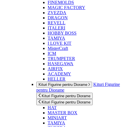
FINEMOLDS
MAGIC FACTORY
ZVEZDA
DRAGON
REVELL
ITALERI
HOBBY BOSS
TAMIYA
I LOVE KIT
MisterCraft
ICM
TRUMPETER
HASEGAWA
AIRFIX
ACADEMY
HELLER
Kituri Figurine
Kituri Figurine pentru Diorame
pentru Diorame
Kituri Figurine pentru Diorame
Kituri Figurine pentru Diorame
HAT
MASTER BOX
MINIART
TAMIYA