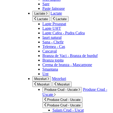
Sare
Paste fainoase
Lactate
Lactate
Lactate
Lactate
Lapte Proaspat
Lapte UHT
Lapte Cafea - Pudra Cafea
Iaurt natural
Sana - Chefir
Telemea - Cas
Cascaval
Branza de Vaci - Branza de burduf
Branza topita
Crema de branza - Mascarpone
Smantana
Unt
Mezeluri
Mezeluri
Mezeluri
Mezeluri
Produse Crud -
Produse Crud - Uscate
Uscate
Produse Crud - Uscate
Produse Crud - Uscate
Salam Crud - Uscat