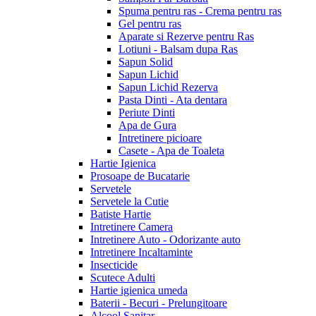
Spuma pentru ras - Crema pentru ras
Gel pentru ras
Aparate si Rezerve pentru Ras
Lotiuni - Balsam dupa Ras
Sapun Solid
Sapun Lichid
Sapun Lichid Rezerva
Pasta Dinti - Ata dentara
Periute Dinti
Apa de Gura
Intretinere picioare
Casete - Apa de Toaleta
Hartie Igienica
Prosoape de Bucatarie
Servetele
Servetele la Cutie
Batiste Hartie
Intretinere Camera
Intretinere Auto - Odorizante auto
Intretinere Incaltaminte
Insecticide
Scutece Adulti
Hartie igienica umeda
Baterii - Becuri - Prelungitoare
Alcool Sanitar