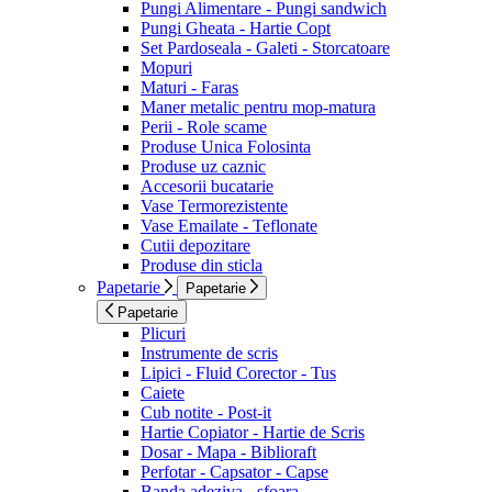
Pungi Alimentare - Pungi sandwich
Pungi Gheata - Hartie Copt
Set Pardoseala - Galeti - Storcatoare
Mopuri
Maturi - Faras
Maner metalic pentru mop-matura
Perii - Role scame
Produse Unica Folosinta
Produse uz caznic
Accesorii bucatarie
Vase Termorezistente
Vase Emailate - Teflonate
Cutii depozitare
Produse din sticla
Papetarie
Papetarie
Papetarie
Plicuri
Instrumente de scris
Lipici - Fluid Corector - Tus
Caiete
Cub notite - Post-it
Hartie Copiator - Hartie de Scris
Dosar - Mapa - Biblioraft
Perfotar - Capsator - Capse
Banda adeziva - sfoara