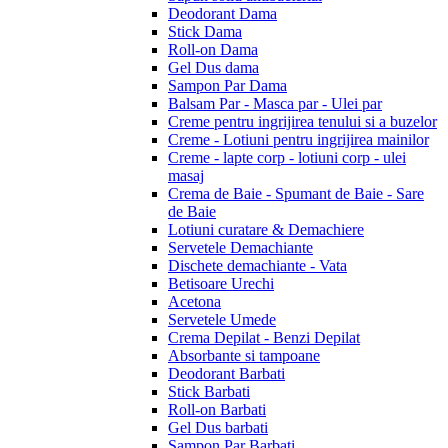
Deodorant Dama
Stick Dama
Roll-on Dama
Gel Dus dama
Sampon Par Dama
Balsam Par - Masca par - Ulei par
Creme pentru ingrijirea tenului si a buzelor
Creme - Lotiuni pentru ingrijirea mainilor
Creme - lapte corp - lotiuni corp - ulei
masaj
Crema de Baie - Spumant de Baie - Sare
de Baie
Lotiuni curatare & Demachiere
Servetele Demachiante
Dischete demachiante - Vata
Betisoare Urechi
Acetona
Servetele Umede
Crema Depilat - Benzi Depilat
Absorbante si tampoane
Deodorant Barbati
Stick Barbati
Roll-on Barbati
Gel Dus barbati
Sampon Par Barbati