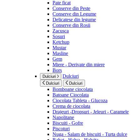
Pate ficat
Conserve din Peste
Conserve din Legume
Delicatese din legume
Conserve din Rosii
Zacusca
Sosuri
Ketchup
Mustar
Masline
Gem
Miere - Derivate din miere
Bors
Dulciuri
Dulciuri
Dulciuri
Dulciuri
Bomboane ciocolata
Batoane Ciocolata
Ciocolata Tableta - Glucoza
Crema de ciocolata
Drajeuri -Dropsuri - Jeleuri - Caramele
Napolitane
Biscuiti - Gofre
Piscoturi
Nuga - Salam de biscuiti - Turta dulce
Rahat - Halva - Halvita