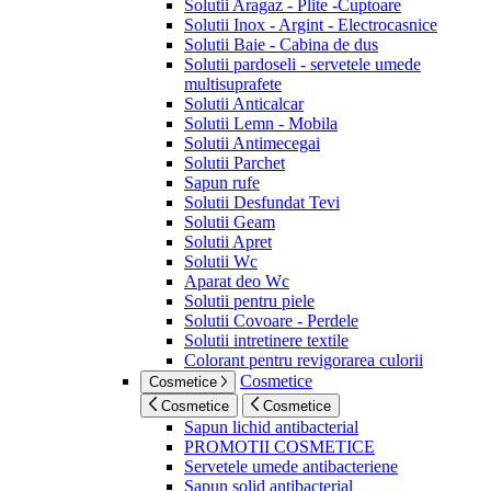
Solutii Aragaz - Plite -Cuptoare
Solutii Inox - Argint - Electrocasnice
Solutii Baie - Cabina de dus
Solutii pardoseli - servetele umede
multisuprafete
Solutii Anticalcar
Solutii Lemn - Mobila
Solutii Antimecegai
Solutii Parchet
Sapun rufe
Solutii Desfundat Tevi
Solutii Geam
Solutii Apret
Solutii Wc
Aparat deo Wc
Solutii pentru piele
Solutii Covoare - Perdele
Solutii intretinere textile
Colorant pentru revigorarea culorii
Cosmetice
Cosmetice
Cosmetice
Cosmetice
Sapun lichid antibacterial
PROMOTII COSMETICE
Servetele umede antibacteriene
Sapun solid antibacterial