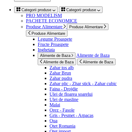
Categorii produse
Categorii produse
PRO MODELISM
PACHETE ECONOMICE
Produse Alimentare
Produse Alimentare
Produse Alimentare
Legume Proaspete
Fructe Proaspete
Inghetata
Alimente de Baza
Alimente de Baza
Alimente de Baza
Alimente de Baza
Zahar tos alb
Zahar Brun
Zahar pudra
Zahar plic - Zhar stick - Zahar cubic
Faina - Drojdie
Ulei de floarea soarelui
Ulei de masline
Malai
Orez - Fasole
Gris - Pesmet - Arpacas
Oua
Otet Romania
Otet import