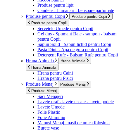
Produse pentru lipit
Candele - Lumanari - betisoare parfumate
Produse pentru Copii
Produse pentru Copii
Produse pentru Copii
Servetele Umede pentru Copii
Gel dus - Spumant Baie - sampon - balsam
pentru Copii
Sapun Solid - Sapun lichid pentru Copii
Pasta Dinti - Apa de gura pentru Copii
Detergent Rufe - Balsam Rufe pentru Copii
Hrana Animala
Hrana Animala
Hrana Animala
Hrana pentru Caini
Hrana pentru Pisici
Produse Menaj
Produse Menaj
Produse Menaj
Saci Menajeri
Lavete praf - lavete uscate - lavete podele
Lavete Umede
Folie Plastic
Folie Aluminiu
Manusi Menaj, masti de unica folosinta
Burete vase