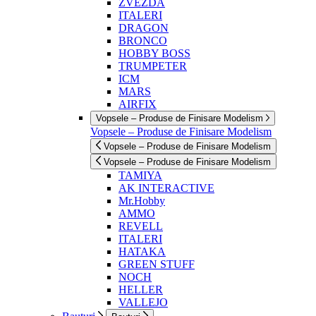
ZVEZDA
ITALERI
DRAGON
BRONCO
HOBBY BOSS
TRUMPETER
ICM
MARS
AIRFIX
Vopsele – Produse de Finisare Modelism
Vopsele – Produse de Finisare Modelism
Vopsele – Produse de Finisare Modelism
Vopsele – Produse de Finisare Modelism
TAMIYA
AK INTERACTIVE
Mr.Hobby
AMMO
REVELL
ITALERI
HATAKA
GREEN STUFF
NOCH
HELLER
VALLEJO