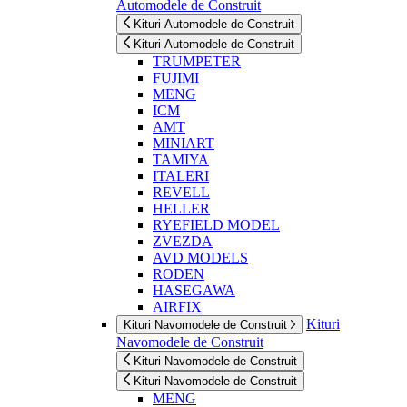
Automodele de Construit
Kituri Automodele de Construit
Kituri Automodele de Construit
TRUMPETER
FUJIMI
MENG
ICM
AMT
MINIART
TAMIYA
ITALERI
REVELL
HELLER
RYEFIELD MODEL
ZVEZDA
AVD MODELS
RODEN
HASEGAWA
AIRFIX
Kituri
Kituri Navomodele de Construit
Navomodele de Construit
Kituri Navomodele de Construit
Kituri Navomodele de Construit
MENG