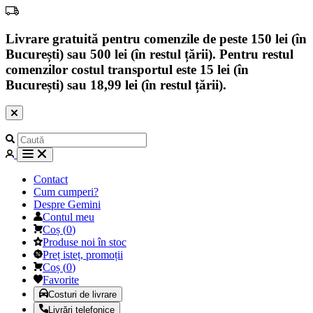
Livrare gratuită pentru comenzile de peste 150 lei (în
București) sau 500 lei (în restul țării). Pentru restul
comenzilor costul transportul este 15 lei (în
București) sau 18,99 lei (în restul țării).
Contact
Cum cumperi?
Despre Gemini
Contul meu
Coș
(
0
)
Produse noi în stoc
Preț isteț, promoții
Coș
(
0
)
Favorite
Costuri de livrare
Livrări telefonice