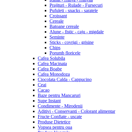
Prajituri - Rulade - Fursecuri
Pufuleti - snacks - saratele
Croissant
Cereale
Batoane cereale
Alune - fistic - caju - migdale
Seminte
Sticks - covrigi - grisine
Chips
Porumb floricele
Cafea Solubila
Cafea Macinata
Cafea Boabe
Cafea Monodoza
Ciocolata Calda - Cappucino
Ceai
Cacao
Baze pentru Mancaruri
Supe Instant
Condimente - Mirodenii
Aditivi - Conservanti - Colorant alimentar
Fructe Confiate - uscate
Produse Dietetice
Vopsea pentru oua