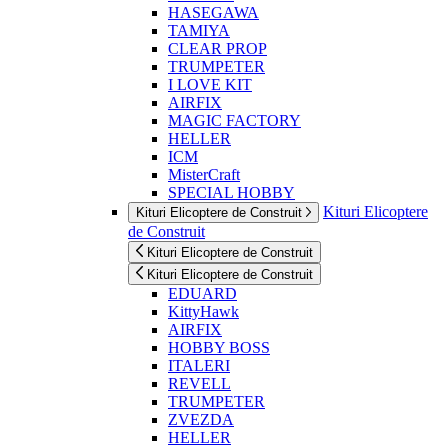
HASEGAWA
TAMIYA
CLEAR PROP
TRUMPETER
I LOVE KIT
AIRFIX
MAGIC FACTORY
HELLER
ICM
MisterCraft
SPECIAL HOBBY
Kituri Elicoptere
Kituri Elicoptere de Construit
de Construit
Kituri Elicoptere de Construit
Kituri Elicoptere de Construit
EDUARD
KittyHawk
AIRFIX
HOBBY BOSS
ITALERI
REVELL
TRUMPETER
ZVEZDA
HELLER