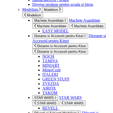
Diverse produse pentru scoala si birou
Modelism
Modelism
Modelism
Machete Asamblate
Machete Asamblate
Machete Asamblate
Machete Asamblate
EASY MODEL
Diorame si
Diorame si Accesorii pentru Kituri
Accesorii pentru Kituri
Diorame si Accesorii pentru Kituri
Diorame si Accesorii pentru Kituri
NOCH
TAMIYA
MINIART
MisterCraft
ITALERI
GREEN STUFF
ZVEZDA
AIRFIX
TAKOM
STAR WARS
STAR WARS
STAR WARS
STAR WARS
REVELL
Diluanti si