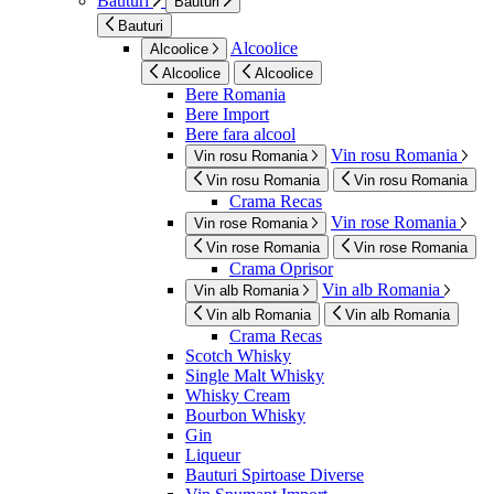
Bauturi
Bauturi
Bauturi
Alcoolice
Alcoolice
Alcoolice
Alcoolice
Bere Romania
Bere Import
Bere fara alcool
Vin rosu Romania
Vin rosu Romania
Vin rosu Romania
Vin rosu Romania
Crama Recas
Vin rose Romania
Vin rose Romania
Vin rose Romania
Vin rose Romania
Crama Oprisor
Vin alb Romania
Vin alb Romania
Vin alb Romania
Vin alb Romania
Crama Recas
Scotch Whisky
Single Malt Whisky
Whisky Cream
Bourbon Whisky
Gin
Liqueur
Bauturi Spirtoase Diverse