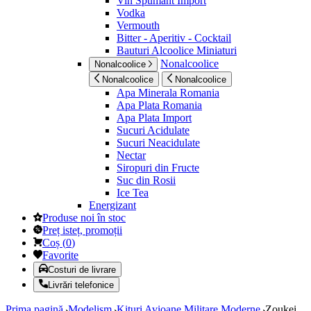
Vin Spumant Import
Vodka
Vermouth
Bitter - Aperitiv - Cocktail
Bauturi Alcoolice Miniaturi
Nonalcoolice
Nonalcoolice
Nonalcoolice
Nonalcoolice
Apa Minerala Romania
Apa Plata Romania
Apa Plata Import
Sucuri Acidulate
Sucuri Neacidulate
Nectar
Siropuri din Fructe
Suc din Rosii
Ice Tea
Energizant
Produse noi în stoc
Preț isteț, promoții
Coș
(
0
)
Favorite
Costuri de livrare
Livrări telefonice
Prima pagină
Modelism
Kituri Avioane Militare Moderne
Zoukei