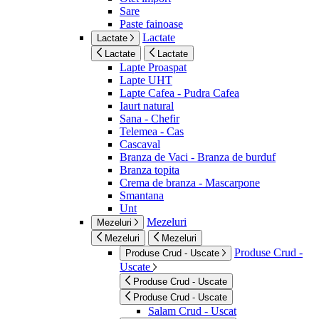
Sare
Paste fainoase
Lactate
Lactate
Lactate
Lactate
Lapte Proaspat
Lapte UHT
Lapte Cafea - Pudra Cafea
Iaurt natural
Sana - Chefir
Telemea - Cas
Cascaval
Branza de Vaci - Branza de burduf
Branza topita
Crema de branza - Mascarpone
Smantana
Unt
Mezeluri
Mezeluri
Mezeluri
Mezeluri
Produse Crud -
Produse Crud - Uscate
Uscate
Produse Crud - Uscate
Produse Crud - Uscate
Salam Crud - Uscat