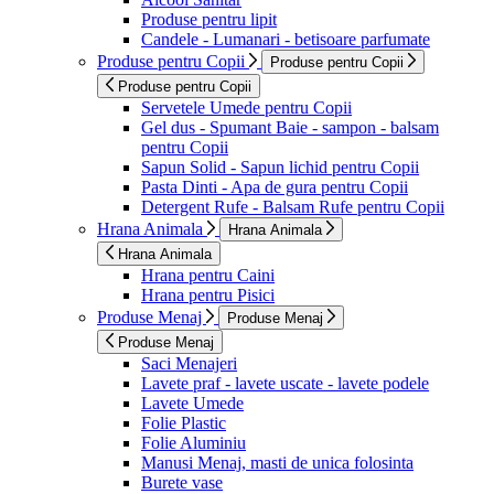
Produse pentru lipit
Candele - Lumanari - betisoare parfumate
Produse pentru Copii
Produse pentru Copii
Produse pentru Copii
Servetele Umede pentru Copii
Gel dus - Spumant Baie - sampon - balsam
pentru Copii
Sapun Solid - Sapun lichid pentru Copii
Pasta Dinti - Apa de gura pentru Copii
Detergent Rufe - Balsam Rufe pentru Copii
Hrana Animala
Hrana Animala
Hrana Animala
Hrana pentru Caini
Hrana pentru Pisici
Produse Menaj
Produse Menaj
Produse Menaj
Saci Menajeri
Lavete praf - lavete uscate - lavete podele
Lavete Umede
Folie Plastic
Folie Aluminiu
Manusi Menaj, masti de unica folosinta
Burete vase