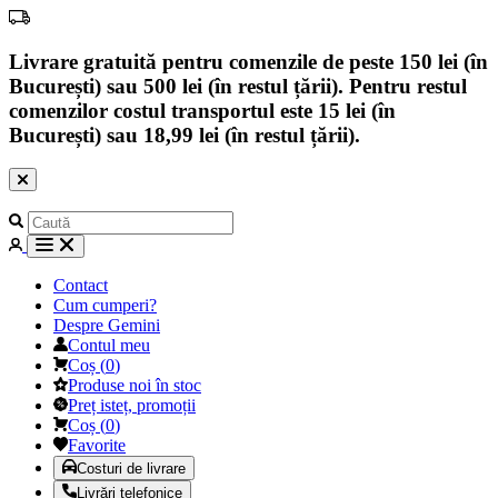
Livrare gratuită pentru comenzile de peste 150 lei (în
București) sau 500 lei (în restul țării). Pentru restul
comenzilor costul transportul este 15 lei (în
București) sau 18,99 lei (în restul țării).
Contact
Cum cumperi?
Despre Gemini
Contul meu
Coș
(
0
)
Produse noi în stoc
Preț isteț, promoții
Coș
(
0
)
Favorite
Costuri de livrare
Livrări telefonice