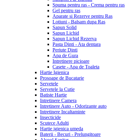
Spuma pentru ras - Crema pentru ras
Gel pentru ras
Aparate si Rezerve pentru Ras
Lotiuni - Balsam dupa Ras
Sapun Solid
Sapun Lichid
Sapun Lichid Rezerva
Pasta Dinti - Ata dentara
Periute Dinti
Apa de Gura
Intretinere picioare
Casete - Apa de Toaleta
Hartie Igienica
Prosoape de Bucatarie
Servetele
Servetele la Cutie
Batiste Hartie
Intretinere Camera
Intretinere Auto - Odorizante auto
Intretinere Incaltaminte
Insecticide
Scutece Adulti
Hartie igienica umeda
Baterii - Becuri - Prelungitoare
Alcool Sanitar