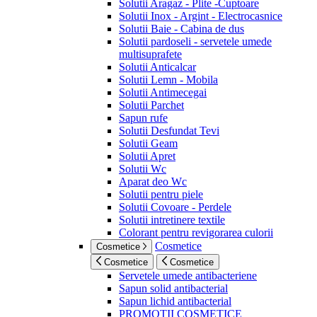
Solutii Aragaz - Plite -Cuptoare
Solutii Inox - Argint - Electrocasnice
Solutii Baie - Cabina de dus
Solutii pardoseli - servetele umede
multisuprafete
Solutii Anticalcar
Solutii Lemn - Mobila
Solutii Antimecegai
Solutii Parchet
Sapun rufe
Solutii Desfundat Tevi
Solutii Geam
Solutii Apret
Solutii Wc
Aparat deo Wc
Solutii pentru piele
Solutii Covoare - Perdele
Solutii intretinere textile
Colorant pentru revigorarea culorii
Cosmetice
Cosmetice
Cosmetice
Cosmetice
Servetele umede antibacteriene
Sapun solid antibacterial
Sapun lichid antibacterial
PROMOTII COSMETICE