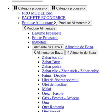
Categorii produse
Categorii produse
PRO MODELISM
PACHETE ECONOMICE
Produse Alimentare
Produse Alimentare
Produse Alimentare
Legume Proaspete
Fructe Proaspete
Inghetata
Alimente de Baza
Alimente de Baza
Alimente de Baza
Alimente de Baza
Zahar tos alb
Zahar Brun
Zahar pudra
Zahar plic - Zhar stick - Zahar cubic
Faina - Drojdie
Ulei de floarea soarelui
Ulei de masline
Malai
Orez - Fasole
Gris - Pesmet - Arpacas
Oua
Otet Romania
Otet import