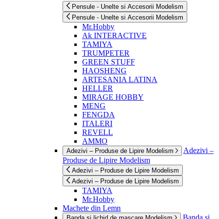
Pensule - Unelte si Accesorii Modelism
Pensule - Unelte si Accesorii Modelism
Mr.Hobby
Ak INTERACTIVE
TAMIYA
TRUMPETER
GREEN STUFF
HAOSHENG
ARTESANIA LATINA
HELLER
MIRAGE HOBBY
MENG
FENGDA
ITALERI
REVELL
AMMO
Adezivi –
Adezivi – Produse de Lipire Modelism
Produse de Lipire Modelism
Adezivi – Produse de Lipire Modelism
Adezivi – Produse de Lipire Modelism
TAMIYA
Mr.Hobby
Machete din Lemn
Banda si
Banda si lichid de mascare Modelism