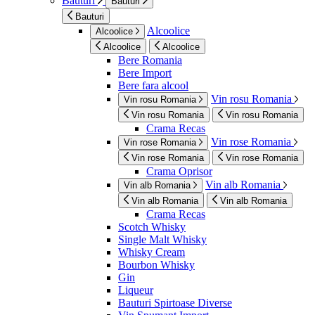
Bauturi
Bauturi
Bauturi
Alcoolice
Alcoolice
Alcoolice
Alcoolice
Bere Romania
Bere Import
Bere fara alcool
Vin rosu Romania
Vin rosu Romania
Vin rosu Romania
Vin rosu Romania
Crama Recas
Vin rose Romania
Vin rose Romania
Vin rose Romania
Vin rose Romania
Crama Oprisor
Vin alb Romania
Vin alb Romania
Vin alb Romania
Vin alb Romania
Crama Recas
Scotch Whisky
Single Malt Whisky
Whisky Cream
Bourbon Whisky
Gin
Liqueur
Bauturi Spirtoase Diverse