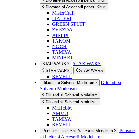
Diorame si Accesorii pentru Kituri
Diorame si Accesorii pentru Kituri
MisterCraft
ITALERI
GREEN STUFF
ZVEZDA
AIRFIX
TAKOM
NOCH
TAMIYA
MINIART
STAR WARS
STAR WARS
STAR WARS
STAR WARS
REVELL
Diluanti si
Diluanti si Solventi Modelism
Solventi Modelism
Diluanti si Solventi Modelism
Diluanti si Solventi Modelism
Mr.Hobby
AMMO
TAMIYA
REVELL
Pensule
Pensule - Unelte si Accesorii Modelism
- Unelte si Accesorii Modelism