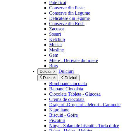
Pate ficat
Conserve din Peste
Conserve din Legume
Delicatese din legume
Conserve din Rosii
Zacusca
Sosuri
Ketchup
Mustar
Masline
Gem
Miere - Derivate din miere
Bors
Dulciuri
Dulciuri
Dulciuri
Dulciuri
Bomboane ciocolata
Batoane Ciocolata
Ciocolata Tableta - Glucoza
Crema de ciocolata
Drajeuri -Dropsuri - Jeleuri - Caramele
Napolitane
Biscuiti - Gofre
Piscoturi
Nuga - Salam de biscuiti - Turta dulce
Rahat - Halva - Halvita