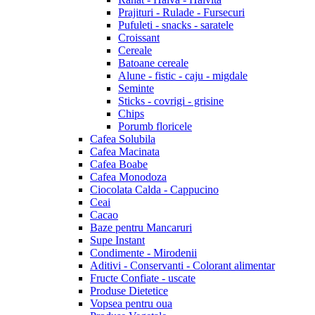
Prajituri - Rulade - Fursecuri
Pufuleti - snacks - saratele
Croissant
Cereale
Batoane cereale
Alune - fistic - caju - migdale
Seminte
Sticks - covrigi - grisine
Chips
Porumb floricele
Cafea Solubila
Cafea Macinata
Cafea Boabe
Cafea Monodoza
Ciocolata Calda - Cappucino
Ceai
Cacao
Baze pentru Mancaruri
Supe Instant
Condimente - Mirodenii
Aditivi - Conservanti - Colorant alimentar
Fructe Confiate - uscate
Produse Dietetice
Vopsea pentru oua