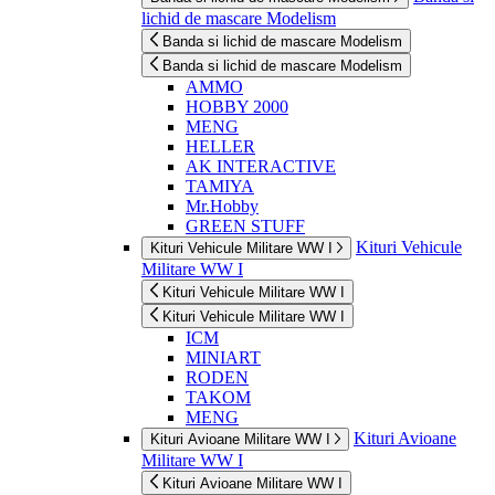
lichid de mascare Modelism
Banda si lichid de mascare Modelism
Banda si lichid de mascare Modelism
AMMO
HOBBY 2000
MENG
HELLER
AK INTERACTIVE
TAMIYA
Mr.Hobby
GREEN STUFF
Kituri Vehicule
Kituri Vehicule Militare WW I
Militare WW I
Kituri Vehicule Militare WW I
Kituri Vehicule Militare WW I
ICM
MINIART
RODEN
TAKOM
MENG
Kituri Avioane
Kituri Avioane Militare WW I
Militare WW I
Kituri Avioane Militare WW I