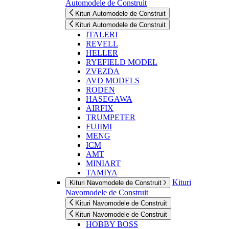
Automodele de Construit
Kituri Automodele de Construit
Kituri Automodele de Construit
ITALERI
REVELL
HELLER
RYEFIELD MODEL
ZVEZDA
AVD MODELS
RODEN
HASEGAWA
AIRFIX
TRUMPETER
FUJIMI
MENG
ICM
AMT
MINIART
TAMIYA
Kituri
Kituri Navomodele de Construit
Navomodele de Construit
Kituri Navomodele de Construit
Kituri Navomodele de Construit
HOBBY BOSS