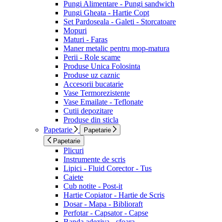
Pungi Alimentare - Pungi sandwich
Pungi Gheata - Hartie Copt
Set Pardoseala - Galeti - Storcatoare
Mopuri
Maturi - Faras
Maner metalic pentru mop-matura
Perii - Role scame
Produse Unica Folosinta
Produse uz caznic
Accesorii bucatarie
Vase Termorezistente
Vase Emailate - Teflonate
Cutii depozitare
Produse din sticla
Papetarie
Papetarie
Papetarie
Plicuri
Instrumente de scris
Lipici - Fluid Corector - Tus
Caiete
Cub notite - Post-it
Hartie Copiator - Hartie de Scris
Dosar - Mapa - Biblioraft
Perfotar - Capsator - Capse
Banda adeziva - sfoara