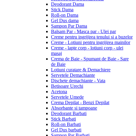
Deodorant Dama
Stick Dama
Roll-on Dama
Gel Dus dama
Sampon Par Dama
Balsam Par - Masca par - Ulei par
Creme pentru ingrijirea tenului si a buzelor
Creme - Lotiuni pentru ingrijirea mainilor
Creme - lapte corp - lotiuni corp - ulei
masaj
Crema de Baie - Spumant de Baie - Sare
de Baie
Lotiuni curatare & Demachiere
Servetele Demachiante
Dischete demachiante - Vata
Betisoare Urechi
Acetona
Servetele Umede
Crema Depilat - Benzi Depilat
Absorbante si tampoane
Deodorant Barbati
Stick Barbati
Roll-on Barbati
Gel Dus barbati
Sampon Par Barbati