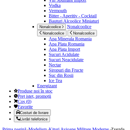
Vin Spumant Import
Vodka
Vermouth
Bitter - Aperitiv - Cocktail
Bauturi Alcoolice Miniaturi
Nonalcoolice
Nonalcoolice
Nonalcoolice
Nonalcoolice
Apa Minerala Romania
Apa Plata Romania
Apa Plata Import
Sucuri Acidulate
Sucuri Neacidulate
Nectar
Siropuri din Fructe
Suc din Rosii
Ice Tea
Energizant
Produse noi în stoc
Preț isteț, promoții
Coș
(
0
)
Favorite
Costuri de livrare
Livrări telefonice
Prima pagină
Modelism
Kituri Avioane Militare Moderne
Zvezda