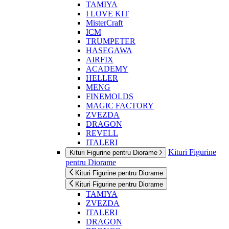
TAMIYA
I LOVE KIT
MisterCraft
ICM
TRUMPETER
HASEGAWA
AIRFIX
ACADEMY
HELLER
MENG
FINEMOLDS
MAGIC FACTORY
ZVEZDA
DRAGON
REVELL
ITALERI
Kituri Figurine
Kituri Figurine pentru Diorame
pentru Diorame
Kituri Figurine pentru Diorame
Kituri Figurine pentru Diorame
TAMIYA
ZVEZDA
ITALERI
DRAGON