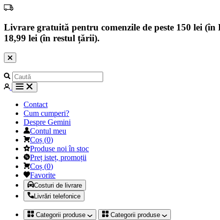
Livrare gratuită pentru comenzile de peste 150 lei (în B
18,99 lei (în restul țării).
Contact
Cum cumperi?
Despre Gemini
Contul meu
Coș
(
0
)
Produse noi în stoc
Preț isteț, promoții
Coș
(
0
)
Favorite
Costuri de livrare
Livrări telefonice
Categorii produse
Categorii produse