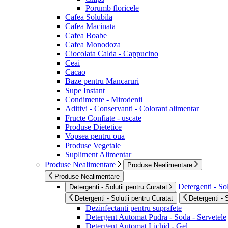
Porumb floricele
Cafea Solubila
Cafea Macinata
Cafea Boabe
Cafea Monodoza
Ciocolata Calda - Cappucino
Ceai
Cacao
Baze pentru Mancaruri
Supe Instant
Condimente - Mirodenii
Aditivi - Conservanti - Colorant alimentar
Fructe Confiate - uscate
Produse Dietetice
Vopsea pentru oua
Produse Vegetale
Supliment Alimentar
Produse Nealimentare
Produse Nealimentare
Produse Nealimentare
Detergenti - Sol
Detergenti - Solutii pentru Curatat
Detergenti - Solutii pentru Curatat
Detergenti - 
Dezinfectanti pentru suprafete
Detergent Automat Pudra - Soda - Servetele
Detergent Automat Lichid - Gel