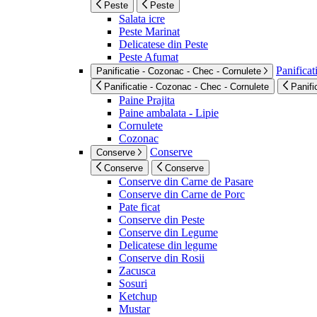
Peste
Peste
Salata icre
Peste Marinat
Delicatese din Peste
Peste Afumat
Panificat
Panificatie - Cozonac - Chec - Cornulete
Panificatie - Cozonac - Chec - Cornulete
Panifi
Paine Prajita
Paine ambalata - Lipie
Cornulete
Cozonac
Conserve
Conserve
Conserve
Conserve
Conserve din Carne de Pasare
Conserve din Carne de Porc
Pate ficat
Conserve din Peste
Conserve din Legume
Delicatese din legume
Conserve din Rosii
Zacusca
Sosuri
Ketchup
Mustar