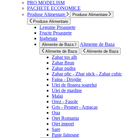
PRO MODELISM
PACHETE ECONOMICE
Produse Alimentare
Produse Alimentare
Produse Alimentare
Legume Proaspete
Fructe Proaspete
Inghetata
Alimente de Baza
Alimente de Baza
Alimente de Baza
Alimente de Baza
Zahar tos alb
Zahar Brun
Zahar pudra
Zahar plic - Zhar stick - Zahar cubic
Faina - Drojdie
Ulei de floarea soarelui
Ulei de masline
Malai
Orez - Fasole
Gris - Pesmet - Arpacas
Oua
Otet Romania
Otet import
Sare
Paste fainoase