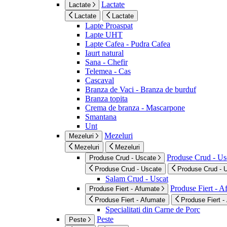
Lactate
Lactate
Lactate
Lactate
Lapte Proaspat
Lapte UHT
Lapte Cafea - Pudra Cafea
Iaurt natural
Sana - Chefir
Telemea - Cas
Cascaval
Branza de Vaci - Branza de burduf
Branza topita
Crema de branza - Mascarpone
Smantana
Unt
Mezeluri
Mezeluri
Mezeluri
Mezeluri
Produse Crud - Us
Produse Crud - Uscate
Produse Crud - Uscate
Produse Crud - 
Salam Crud - Uscat
Produse Fiert - 
Produse Fiert - Afumate
Produse Fiert - Afumate
Produse Fiert -
Specialitati din Carne de Porc
Peste
Peste