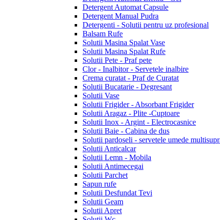
Detergent Automat Capsule
Detergent Manual Pudra
Detergenti - Solutii pentru uz profesional
Balsam Rufe
Solutii Masina Spalat Vase
Solutii Masina Spalat Rufe
Solutii Pete - Praf pete
Clor - Inalbitor - Servetele inalbire
Crema curatat - Praf de Curatat
Solutii Bucatarie - Degresant
Solutii Vase
Solutii Frigider - Absorbant Frigider
Solutii Aragaz - Plite -Cuptoare
Solutii Inox - Argint - Electrocasnice
Solutii Baie - Cabina de dus
Solutii pardoseli - servetele umede multisupr
Solutii Anticalcar
Solutii Lemn - Mobila
Solutii Antimecegai
Solutii Parchet
Sapun rufe
Solutii Desfundat Tevi
Solutii Geam
Solutii Apret
Solutii Wc