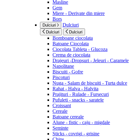
Masline
Gem
Miere - Derivate din miere
Bors
Dulciuri
Dulciuri
Dulciuri
Dulciuri
Bomboane ciocolata
Batoane Ciocolata
Ciocolata Tableta - Glucoza
Crema de ciocolata
Drajeuri -Dropsuri - Jeleuri - Caramele
Napolitane
Biscuiti - Gofre
Piscoturi
Nuga - Salam de biscuiti - Turta dulce
Rahat - Halva - Halvita
Prajituri - Rulade - Fursecuri
Pufuleti - snacks - saratele
Croissant
Cereale
Batoane cereale
Alune - fistic - caju - migdale
Seminte
Sticks - covrigi - grisine
Chips