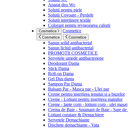
Aparat deo Wc
Solutii pentru piele
Solutii Covoare - Perdele
Solutii intretinere textile
Colorant pentru revigorarea culorii
Cosmetice
Cosmetice
Cosmetice
Cosmetice
Sapun solid antibacterial
Sapun lichid antibacterial
PROMOTII COSMETICE
Servetele umede antibacteriene
Deodorant Dama
Stick Dama
Roll-on Dama
Gel Dus dama
Sampon Par Dama
Balsam Par - Masca par - Ulei par
Creme pentru ingrijirea tenului si a buzelor
Creme - Lotiuni pentru ingrijirea mainilor
Creme - lapte corp - lotiuni corp - ulei masaj
Crema de Baie - Spumant de Baie - Sare de
Lotiuni curatare & Demachiere
Servetele Demachiante
Dischete demachiante - Vata