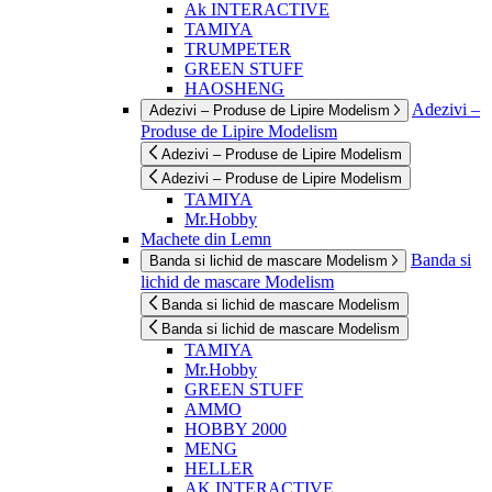
Ak INTERACTIVE
TAMIYA
TRUMPETER
GREEN STUFF
HAOSHENG
Adezivi –
Adezivi – Produse de Lipire Modelism
Produse de Lipire Modelism
Adezivi – Produse de Lipire Modelism
Adezivi – Produse de Lipire Modelism
TAMIYA
Mr.Hobby
Machete din Lemn
Banda si
Banda si lichid de mascare Modelism
lichid de mascare Modelism
Banda si lichid de mascare Modelism
Banda si lichid de mascare Modelism
TAMIYA
Mr.Hobby
GREEN STUFF
AMMO
HOBBY 2000
MENG
HELLER
AK INTERACTIVE