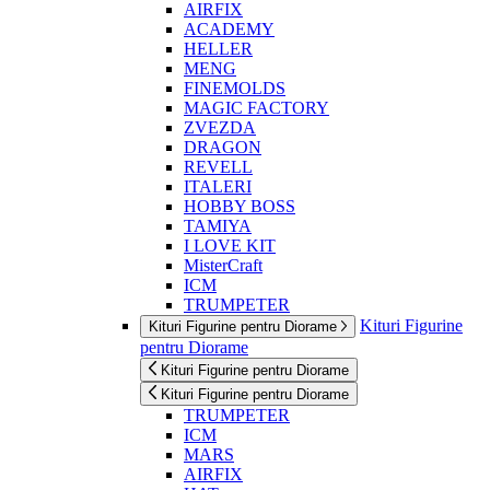
AIRFIX
ACADEMY
HELLER
MENG
FINEMOLDS
MAGIC FACTORY
ZVEZDA
DRAGON
REVELL
ITALERI
HOBBY BOSS
TAMIYA
I LOVE KIT
MisterCraft
ICM
TRUMPETER
Kituri Figurine
Kituri Figurine pentru Diorame
pentru Diorame
Kituri Figurine pentru Diorame
Kituri Figurine pentru Diorame
TRUMPETER
ICM
MARS
AIRFIX