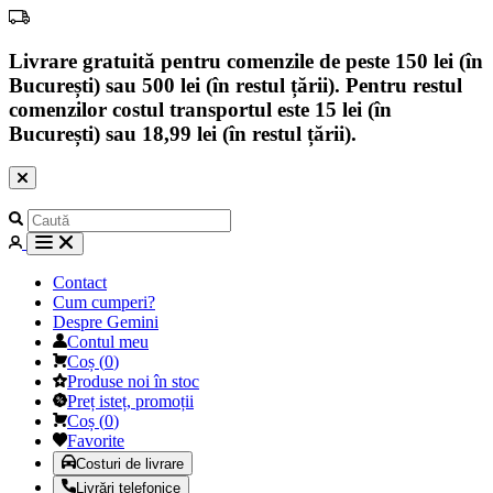
Livrare gratuită pentru comenzile de peste 150 lei (în
București) sau 500 lei (în restul țării). Pentru restul
comenzilor costul transportul este 15 lei (în
București) sau 18,99 lei (în restul țării).
Contact
Cum cumperi?
Despre Gemini
Contul meu
Coș
(
0
)
Produse noi în stoc
Preț isteț, promoții
Coș
(
0
)
Favorite
Costuri de livrare
Livrări telefonice