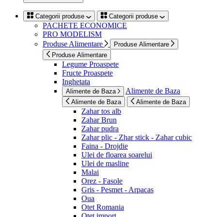
Categorii produse
Categorii produse
PACHETE ECONOMICE
PRO MODELISM
Produse Alimentare
Produse Alimentare
Produse Alimentare
Legume Proaspete
Fructe Proaspete
Inghetata
Alimente de Baza
Alimente de Baza
Alimente de Baza
Alimente de Baza
Zahar tos alb
Zahar Brun
Zahar pudra
Zahar plic - Zhar stick - Zahar cubic
Faina - Drojdie
Ulei de floarea soarelui
Ulei de masline
Malai
Orez - Fasole
Gris - Pesmet - Arpacas
Oua
Otet Romania
Otet import