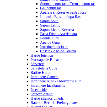
Spuma pentru ras - Crema pentru ras
Gel pentru ras
Aparate si Rezerve pentru Ras
Lotiuni - Balsam dupa Ras
Sapun Solid
Sapun Lichid
Sapun Lichid Rezerva
Pasta Dinti - Ata dentara
Periute Dinti
Apa de Gura
Intretinere picioare
Casete - Apa de Toaleta
Hartie Igienica
Prosoape de Bucatarie
Servetele
Servetele la Cutie
Batiste Hartie
Intretinere Camera
Intretinere Auto - Odorizante auto
Intretinere Incaltaminte
Insecticide
Scutece Adulti
Hartie igienica umeda
Baterii - Becuri - Prelungitoare
Alcool Sanitar