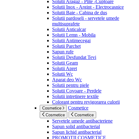
Solutii Aragaz - Plite -Cuptoare
Solutii Inox - Argint - Electrocasnice
Solutii Baie - Cabina de dus
Solutii pardoseli - servetele umede
multisuprafete
Solutii Anticalcar
Solutii Lemn - Mobila
Solutii Antimecegai
Solutii Parchet
Sapun rufe
Solutii Desfundat Tevi
Solutii Geam
Solutii Apret
Solutii Wc
Aparat deo Wc
Solutii pentru piele
Solutii Covoare - Perdele
Solutii intretinere textile
Colorant pentru revigorarea culorii
Cosmetice
Cosmetice
Cosmetice
Cosmetice
Servetele umede antibacteriene
Sapun solid antibacterial
Sapun lichid antibacterial
PROMOTII COSMETICE