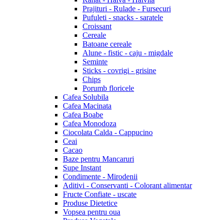
Prajituri - Rulade - Fursecuri
Pufuleti - snacks - saratele
Croissant
Cereale
Batoane cereale
Alune - fistic - caju - migdale
Seminte
Sticks - covrigi - grisine
Chips
Porumb floricele
Cafea Solubila
Cafea Macinata
Cafea Boabe
Cafea Monodoza
Ciocolata Calda - Cappucino
Ceai
Cacao
Baze pentru Mancaruri
Supe Instant
Condimente - Mirodenii
Aditivi - Conservanti - Colorant alimentar
Fructe Confiate - uscate
Produse Dietetice
Vopsea pentru oua