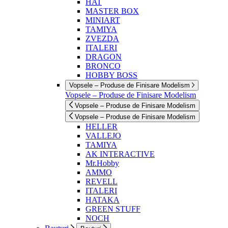
HAT
MASTER BOX
MINIART
TAMIYA
ZVEZDA
ITALERI
DRAGON
BRONCO
HOBBY BOSS
Vopsele – Produse de Finisare Modelism
Vopsele – Produse de Finisare Modelism
Vopsele – Produse de Finisare Modelism
Vopsele – Produse de Finisare Modelism
HELLER
VALLEJO
TAMIYA
AK INTERACTIVE
Mr.Hobby
AMMO
REVELL
ITALERI
HATAKA
GREEN STUFF
NOCH