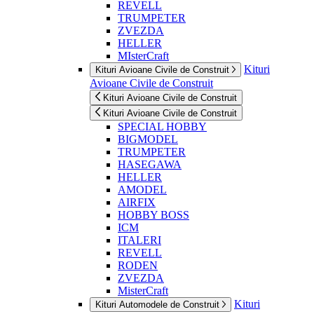
REVELL
TRUMPETER
ZVEZDA
HELLER
MIsterCraft
Kituri
Kituri Avioane Civile de Construit
Avioane Civile de Construit
Kituri Avioane Civile de Construit
Kituri Avioane Civile de Construit
SPECIAL HOBBY
BIGMODEL
TRUMPETER
HASEGAWA
HELLER
AMODEL
AIRFIX
HOBBY BOSS
ICM
ITALERI
REVELL
RODEN
ZVEZDA
MisterCraft
Kituri
Kituri Automodele de Construit