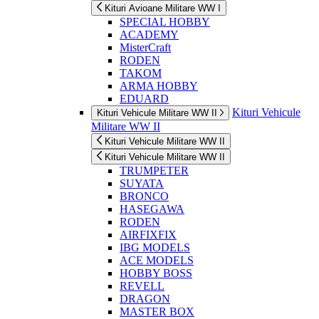
Kituri Avioane Militare WW I
SPECIAL HOBBY
ACADEMY
MisterCraft
RODEN
TAKOM
ARMA HOBBY
EDUARD
Kituri Vehicule
Kituri Vehicule Militare WW II
Militare WW II
Kituri Vehicule Militare WW II
Kituri Vehicule Militare WW II
TRUMPETER
SUYATA
BRONCO
HASEGAWA
RODEN
AIRFIXFIX
IBG MODELS
ACE MODELS
HOBBY BOSS
REVELL
DRAGON
MASTER BOX