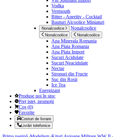
Vin Spumant Import
Vodka
Vermouth
Bitter - Aperitiv - Cocktail
Bauturi Alcoolice Miniaturi
Nonalcoolice
Nonalcoolice
Nonalcoolice
Nonalcoolice
Apa Minerala Romania
Apa Plata Romania
Apa Plata Import
Sucuri Acidulate
Sucuri Neacidulate
Nectar
Siropuri din Fructe
Suc din Rosii
Ice Tea
Energizant
Produse noi în stoc
Preț isteț, promoții
Coș
(
0
)
Favorite
Costuri de livrare
Livrări telefonice
Prima pagină
Modelism
Kituri Avioane Militare WW II