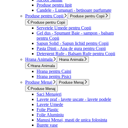
Produse pentru lipit
Candele - Lumanari - betisoare parfumate
Produse pentru Copii
Produse pentru Copii
Produse pentru Copii
Servetele Umede pentru Copii
Gel dus - Spumant Baie - sampon - balsam
pentru Copii
Sapun Solid - Sapun lichid pentru Copii
Pasta Dinti - Apa de gura pentru Copii
Detergent Rufe - Balsam Rufe pentru Copii
Hrana Animala
Hrana Animala
Hrana Animala
Hrana pentru Caini
Hrana pentru Pisici
Produse Menaj
Produse Menaj
Produse Menaj
Saci Menajeri
Lavete praf - lavete uscate - lavete podele
Lavete Umede
Folie Plastic
Folie Aluminiu
Manusi Menaj, masti de unica folosinta
Burete vase