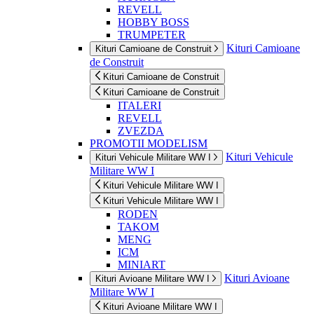
REVELL
HOBBY BOSS
TRUMPETER
Kituri Camioane
Kituri Camioane de Construit
de Construit
Kituri Camioane de Construit
Kituri Camioane de Construit
ITALERI
REVELL
ZVEZDA
PROMOTII MODELISM
Kituri Vehicule
Kituri Vehicule Militare WW I
Militare WW I
Kituri Vehicule Militare WW I
Kituri Vehicule Militare WW I
RODEN
TAKOM
MENG
ICM
MINIART
Kituri Avioane
Kituri Avioane Militare WW I
Militare WW I
Kituri Avioane Militare WW I