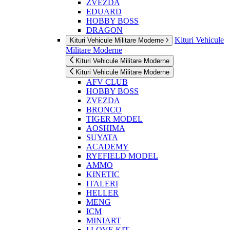
ZVEZDA
EDUARD
HOBBY BOSS
DRAGON
Kituri Vehicule
Kituri Vehicule Militare Moderne
Militare Moderne
Kituri Vehicule Militare Moderne
Kituri Vehicule Militare Moderne
AFV CLUB
HOBBY BOSS
ZVEZDA
BRONCO
TIGER MODEL
AOSHIMA
SUYATA
ACADEMY
RYEFIELD MODEL
AMMO
KINETIC
ITALERI
HELLER
MENG
ICM
MINIART
I LOVE KIT