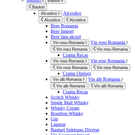
Bauturi
Bauturi
Bauturi
Alcoolice
Alcoolice
Alcoolice
Alcoolice
Bere Romania
Bere Import
Bere fara alcool
Vin rosu Romania
Vin rosu Romania
Vin rosu Romania
Vin rosu Romania
Crama Recas
Vin rose Romania
Vin rose Romania
Vin rose Romania
Vin rose Romania
Crama Oprisor
Vin alb Romania
Vin alb Romania
Vin alb Romania
Vin alb Romania
Crama Recas
Scotch Whisky
Single Malt Whisky
Whisky Cream
Bourbon Whisky
Gin
Liqueur
Bauturi Spirtoase Diverse