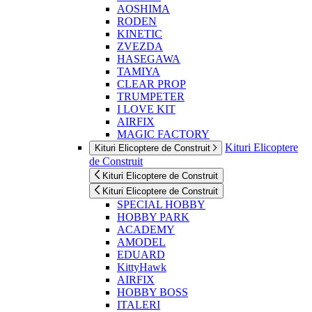
AOSHIMA
RODEN
KINETIC
ZVEZDA
HASEGAWA
TAMIYA
CLEAR PROP
TRUMPETER
I LOVE KIT
AIRFIX
MAGIC FACTORY
Kituri Elicoptere
Kituri Elicoptere de Construit
de Construit
Kituri Elicoptere de Construit
Kituri Elicoptere de Construit
SPECIAL HOBBY
HOBBY PARK
ACADEMY
AMODEL
EDUARD
KittyHawk
AIRFIX
HOBBY BOSS
ITALERI