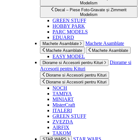
Modelism
Decal – Piese Foto-Gravate și Zimmerit
Modelism
GREEN STUFF
HOBBY PARK
PARC MODELS
EDUARD
Machete Asamblate
Machete Asamblate
Machete Asamblate
Machete Asamblate
EASY MODEL
Diorame si
Diorame si Accesorii pentru Kituri
Accesorii pentru Kituri
Diorame si Accesorii pentru Kituri
Diorame si Accesorii pentru Kituri
NOCH
TAMIYA
MINIART
MisterCraft
ITALERI
GREEN STUFF
ZVEZDA
AIRFIX
TAKOM
STAR WARS
STAR WARS