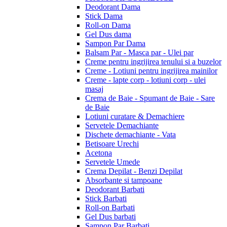
Deodorant Dama
Stick Dama
Roll-on Dama
Gel Dus dama
Sampon Par Dama
Balsam Par - Masca par - Ulei par
Creme pentru ingrijirea tenului si a buzelor
Creme - Lotiuni pentru ingrijirea mainilor
Creme - lapte corp - lotiuni corp - ulei
masaj
Crema de Baie - Spumant de Baie - Sare
de Baie
Lotiuni curatare & Demachiere
Servetele Demachiante
Dischete demachiante - Vata
Betisoare Urechi
Acetona
Servetele Umede
Crema Depilat - Benzi Depilat
Absorbante si tampoane
Deodorant Barbati
Stick Barbati
Roll-on Barbati
Gel Dus barbati
Sampon Par Barbati