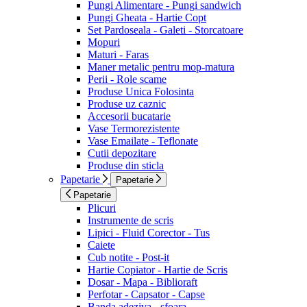
Pungi Alimentare - Pungi sandwich
Pungi Gheata - Hartie Copt
Set Pardoseala - Galeti - Storcatoare
Mopuri
Maturi - Faras
Maner metalic pentru mop-matura
Perii - Role scame
Produse Unica Folosinta
Produse uz caznic
Accesorii bucatarie
Vase Termorezistente
Vase Emailate - Teflonate
Cutii depozitare
Produse din sticla
Papetarie
Papetarie
Papetarie
Plicuri
Instrumente de scris
Lipici - Fluid Corector - Tus
Caiete
Cub notite - Post-it
Hartie Copiator - Hartie de Scris
Dosar - Mapa - Biblioraft
Perfotar - Capsator - Capse
Banda adeziva - sfoara