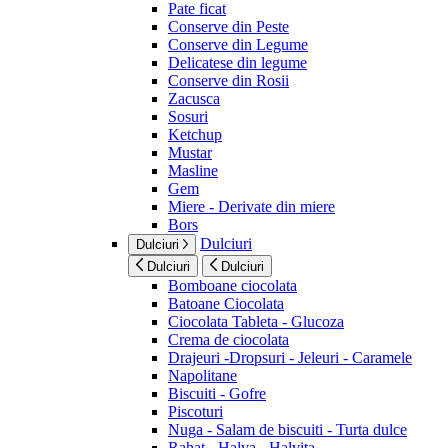
Pate ficat
Conserve din Peste
Conserve din Legume
Delicatese din legume
Conserve din Rosii
Zacusca
Sosuri
Ketchup
Mustar
Masline
Gem
Miere - Derivate din miere
Bors
Dulciuri
Dulciuri
Dulciuri
Dulciuri
Bomboane ciocolata
Batoane Ciocolata
Ciocolata Tableta - Glucoza
Crema de ciocolata
Drajeuri -Dropsuri - Jeleuri - Caramele
Napolitane
Biscuiti - Gofre
Piscoturi
Nuga - Salam de biscuiti - Turta dulce
Rahat - Halva - Halvita