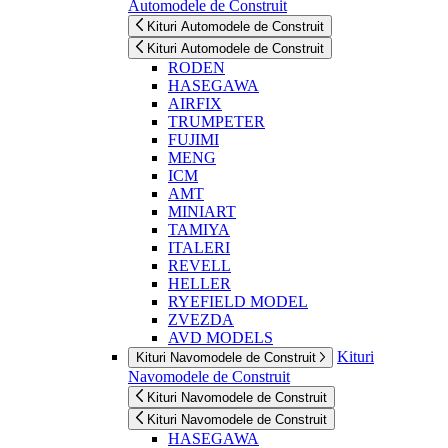
Automodele de Construit
Kituri Automodele de Construit
Kituri Automodele de Construit
RODEN
HASEGAWA
AIRFIX
TRUMPETER
FUJIMI
MENG
ICM
AMT
MINIART
TAMIYA
ITALERI
REVELL
HELLER
RYEFIELD MODEL
ZVEZDA
AVD MODELS
Kituri
Kituri Navomodele de Construit
Navomodele de Construit
Kituri Navomodele de Construit
Kituri Navomodele de Construit
HASEGAWA