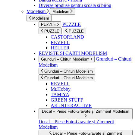
Diverse produse pentru scoala si birou
Modelism
Modelism
Modelism
PUZZLE
PUZZLE
PUZZLE
PUZZLE
CASTORLAND
REVELL
HELLER
REVISTE SI CARTI MODELISM
Grunduri – Chituri
Grunduri – Chituri Modelism
Modelism
Grunduri – Chituri Modelism
Grunduri – Chituri Modelism
REVELL
Mr.Hobby
TAMIYA
GREEN STUFF
AK INTERACTIVE
Decal – Piese Foto-Gravate și Zimmerit Modelism
Decal – Piese Foto-Gravate și Zimmerit
Modelism
Decal – Piese Foto-Gravate și Zimmerit