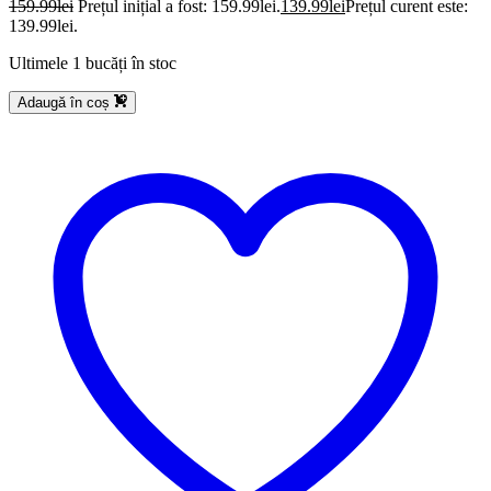
159.99
lei
Prețul inițial a fost: 159.99lei.
139.99
lei
Prețul curent este:
139.99lei.
Ultimele 1 bucăți în stoc
Adaugă în coș