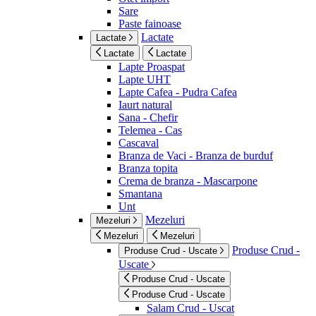
Sare
Paste fainoase
Lactate
Lactate
Lactate
Lactate
Lapte Proaspat
Lapte UHT
Lapte Cafea - Pudra Cafea
Iaurt natural
Sana - Chefir
Telemea - Cas
Cascaval
Branza de Vaci - Branza de burduf
Branza topita
Crema de branza - Mascarpone
Smantana
Unt
Mezeluri
Mezeluri
Mezeluri
Mezeluri
Produse Crud -
Produse Crud - Uscate
Uscate
Produse Crud - Uscate
Produse Crud - Uscate
Salam Crud - Uscat