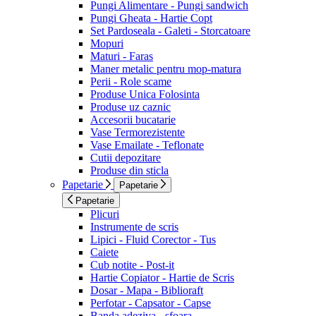
Pungi Alimentare - Pungi sandwich
Pungi Gheata - Hartie Copt
Set Pardoseala - Galeti - Storcatoare
Mopuri
Maturi - Faras
Maner metalic pentru mop-matura
Perii - Role scame
Produse Unica Folosinta
Produse uz caznic
Accesorii bucatarie
Vase Termorezistente
Vase Emailate - Teflonate
Cutii depozitare
Produse din sticla
Papetarie
Papetarie
Papetarie
Plicuri
Instrumente de scris
Lipici - Fluid Corector - Tus
Caiete
Cub notite - Post-it
Hartie Copiator - Hartie de Scris
Dosar - Mapa - Biblioraft
Perfotar - Capsator - Capse
Banda adeziva - sfoara