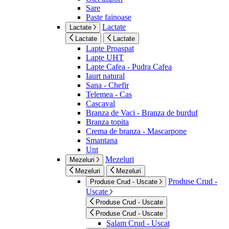
Sare
Paste fainoase
Lactate
Lactate
Lactate
Lactate
Lapte Proaspat
Lapte UHT
Lapte Cafea - Pudra Cafea
Iaurt natural
Sana - Chefir
Telemea - Cas
Cascaval
Branza de Vaci - Branza de burduf
Branza topita
Crema de branza - Mascarpone
Smantana
Unt
Mezeluri
Mezeluri
Mezeluri
Mezeluri
Produse Crud -
Produse Crud - Uscate
Uscate
Produse Crud - Uscate
Produse Crud - Uscate
Salam Crud - Uscat