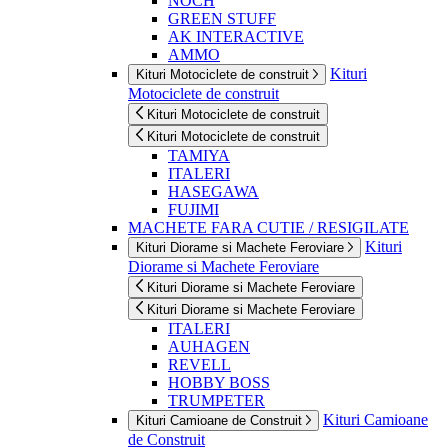
NOCH
GREEN STUFF
AK INTERACTIVE
AMMO
Kituri
Kituri Motociclete de construit
Motociclete de construit
Kituri Motociclete de construit
Kituri Motociclete de construit
TAMIYA
ITALERI
HASEGAWA
FUJIMI
MACHETE FARA CUTIE / RESIGILATE
Kituri
Kituri Diorame si Machete Feroviare
Diorame si Machete Feroviare
Kituri Diorame si Machete Feroviare
Kituri Diorame si Machete Feroviare
ITALERI
AUHAGEN
REVELL
HOBBY BOSS
TRUMPETER
Kituri Camioane
Kituri Camioane de Construit
de Construit