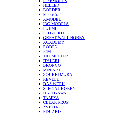
FINEMOLDS
HELLER
BORDER
MisterCraft
AMODEL
IBG MODELS
FUJIMI
I LOVE KIT
GREAT WALL HOBBY
ACADEMY
RODEN
ICM
TRUMPETER
ITALERI
BRONCO
MINIART
ZOUKEI MURA
REVELL
DAS WERK
SPECIAL HOBBY
HASEGAWA
TAMIYA
CLEAR PROP
ZVEZDA
EDUARD