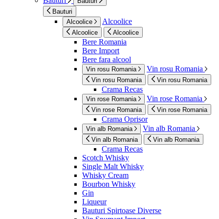
Bauturi
Bauturi
Bauturi
Alcoolice
Alcoolice
Alcoolice
Alcoolice
Bere Romania
Bere Import
Bere fara alcool
Vin rosu Romania
Vin rosu Romania
Vin rosu Romania
Vin rosu Romania
Crama Recas
Vin rose Romania
Vin rose Romania
Vin rose Romania
Vin rose Romania
Crama Oprisor
Vin alb Romania
Vin alb Romania
Vin alb Romania
Vin alb Romania
Crama Recas
Scotch Whisky
Single Malt Whisky
Whisky Cream
Bourbon Whisky
Gin
Liqueur
Bauturi Spirtoase Diverse