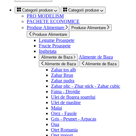
Categorii produse
Categorii produse
PRO MODELISM
PACHETE ECONOMICE
Produse Alimentare
Produse Alimentare
Produse Alimentare
Legume Proaspete
Fructe Proaspete
Inghetata
Alimente de Baza
Alimente de Baza
Alimente de Baza
Alimente de Baza
Zahar tos alb
Zahar Brun
Zahar pudra
Zahar plic - Zhar stick - Zahar cubic
Faina - Drojdie
Ulei de floarea soarelui
Ulei de masline
Malai
Orez - Fasole
Gris - Pesmet - Arpacas
Oua
Otet Romania
Otet import