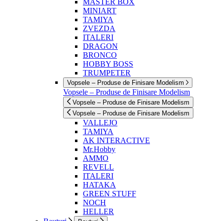
MASTER BOX
MINIART
TAMIYA
ZVEZDA
ITALERI
DRAGON
BRONCO
HOBBY BOSS
TRUMPETER
Vopsele – Produse de Finisare Modelism
Vopsele – Produse de Finisare Modelism
Vopsele – Produse de Finisare Modelism
Vopsele – Produse de Finisare Modelism
VALLEJO
TAMIYA
AK INTERACTIVE
Mr.Hobby
AMMO
REVELL
ITALERI
HATAKA
GREEN STUFF
NOCH
HELLER