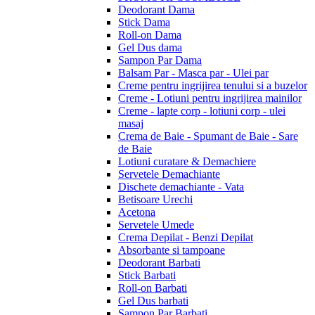
Deodorant Dama
Stick Dama
Roll-on Dama
Gel Dus dama
Sampon Par Dama
Balsam Par - Masca par - Ulei par
Creme pentru ingrijirea tenului si a buzelor
Creme - Lotiuni pentru ingrijirea mainilor
Creme - lapte corp - lotiuni corp - ulei
masaj
Crema de Baie - Spumant de Baie - Sare
de Baie
Lotiuni curatare & Demachiere
Servetele Demachiante
Dischete demachiante - Vata
Betisoare Urechi
Acetona
Servetele Umede
Crema Depilat - Benzi Depilat
Absorbante si tampoane
Deodorant Barbati
Stick Barbati
Roll-on Barbati
Gel Dus barbati
Sampon Par Barbati