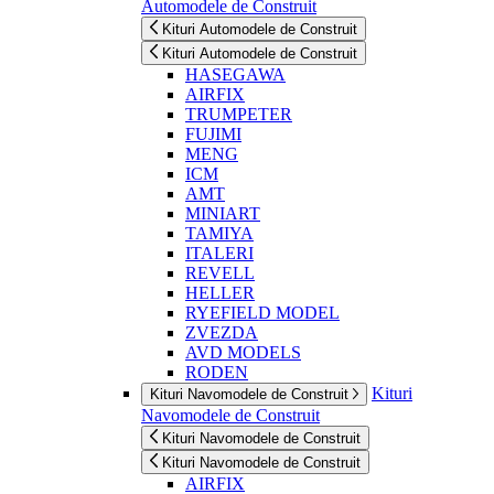
Automodele de Construit
Kituri Automodele de Construit
Kituri Automodele de Construit
HASEGAWA
AIRFIX
TRUMPETER
FUJIMI
MENG
ICM
AMT
MINIART
TAMIYA
ITALERI
REVELL
HELLER
RYEFIELD MODEL
ZVEZDA
AVD MODELS
RODEN
Kituri
Kituri Navomodele de Construit
Navomodele de Construit
Kituri Navomodele de Construit
Kituri Navomodele de Construit
AIRFIX