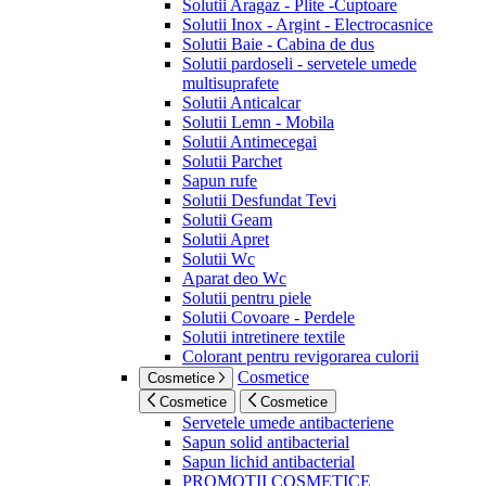
Solutii Aragaz - Plite -Cuptoare
Solutii Inox - Argint - Electrocasnice
Solutii Baie - Cabina de dus
Solutii pardoseli - servetele umede
multisuprafete
Solutii Anticalcar
Solutii Lemn - Mobila
Solutii Antimecegai
Solutii Parchet
Sapun rufe
Solutii Desfundat Tevi
Solutii Geam
Solutii Apret
Solutii Wc
Aparat deo Wc
Solutii pentru piele
Solutii Covoare - Perdele
Solutii intretinere textile
Colorant pentru revigorarea culorii
Cosmetice
Cosmetice
Cosmetice
Cosmetice
Servetele umede antibacteriene
Sapun solid antibacterial
Sapun lichid antibacterial
PROMOTII COSMETICE