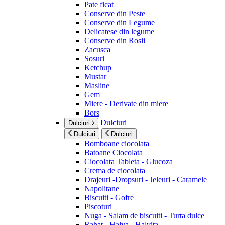
Pate ficat
Conserve din Peste
Conserve din Legume
Delicatese din legume
Conserve din Rosii
Zacusca
Sosuri
Ketchup
Mustar
Masline
Gem
Miere - Derivate din miere
Bors
Dulciuri
Dulciuri
Dulciuri
Dulciuri
Bomboane ciocolata
Batoane Ciocolata
Ciocolata Tableta - Glucoza
Crema de ciocolata
Drajeuri -Dropsuri - Jeleuri - Caramele
Napolitane
Biscuiti - Gofre
Piscoturi
Nuga - Salam de biscuiti - Turta dulce
Rahat - Halva - Halvita