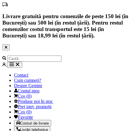
Livrare gratuită pentru comenzile de peste 150 lei (în
București) sau 500 lei (în restul țării). Pentru restul
comenzilor costul transportul este 15 lei (în
București) sau 18,99 lei (în restul țării).
Contact
Cum cumperi?
Despre Gemini
Contul meu
Coș
(
0
)
Produse noi în stoc
Preț isteț, promoții
Coș
(
0
)
Favorite
Costuri de livrare
Livrări telefonice