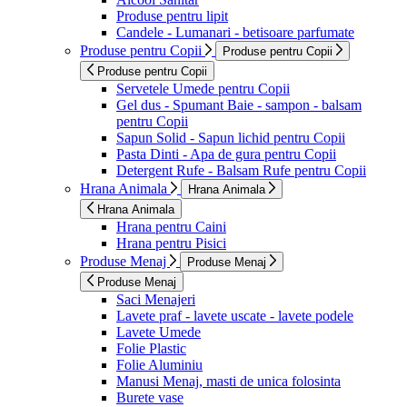
Produse pentru lipit
Candele - Lumanari - betisoare parfumate
Produse pentru Copii
Produse pentru Copii
Produse pentru Copii
Servetele Umede pentru Copii
Gel dus - Spumant Baie - sampon - balsam
pentru Copii
Sapun Solid - Sapun lichid pentru Copii
Pasta Dinti - Apa de gura pentru Copii
Detergent Rufe - Balsam Rufe pentru Copii
Hrana Animala
Hrana Animala
Hrana Animala
Hrana pentru Caini
Hrana pentru Pisici
Produse Menaj
Produse Menaj
Produse Menaj
Saci Menajeri
Lavete praf - lavete uscate - lavete podele
Lavete Umede
Folie Plastic
Folie Aluminiu
Manusi Menaj, masti de unica folosinta
Burete vase