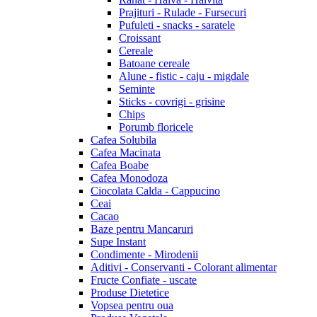
Prajituri - Rulade - Fursecuri
Pufuleti - snacks - saratele
Croissant
Cereale
Batoane cereale
Alune - fistic - caju - migdale
Seminte
Sticks - covrigi - grisine
Chips
Porumb floricele
Cafea Solubila
Cafea Macinata
Cafea Boabe
Cafea Monodoza
Ciocolata Calda - Cappucino
Ceai
Cacao
Baze pentru Mancaruri
Supe Instant
Condimente - Mirodenii
Aditivi - Conservanti - Colorant alimentar
Fructe Confiate - uscate
Produse Dietetice
Vopsea pentru oua