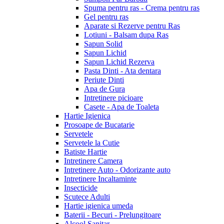
Spuma pentru ras - Crema pentru ras
Gel pentru ras
Aparate si Rezerve pentru Ras
Lotiuni - Balsam dupa Ras
Sapun Solid
Sapun Lichid
Sapun Lichid Rezerva
Pasta Dinti - Ata dentara
Periute Dinti
Apa de Gura
Intretinere picioare
Casete - Apa de Toaleta
Hartie Igienica
Prosoape de Bucatarie
Servetele
Servetele la Cutie
Batiste Hartie
Intretinere Camera
Intretinere Auto - Odorizante auto
Intretinere Incaltaminte
Insecticide
Scutece Adulti
Hartie igienica umeda
Baterii - Becuri - Prelungitoare
Alcool Sanitar