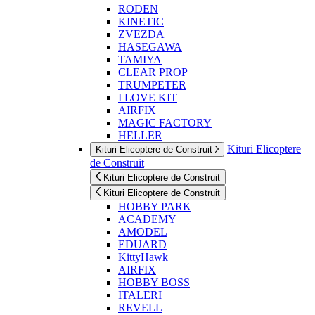
RODEN
KINETIC
ZVEZDA
HASEGAWA
TAMIYA
CLEAR PROP
TRUMPETER
I LOVE KIT
AIRFIX
MAGIC FACTORY
HELLER
Kituri Elicoptere
Kituri Elicoptere de Construit
de Construit
Kituri Elicoptere de Construit
Kituri Elicoptere de Construit
HOBBY PARK
ACADEMY
AMODEL
EDUARD
KittyHawk
AIRFIX
HOBBY BOSS
ITALERI
REVELL