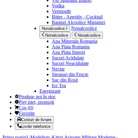
Vin Spumant Import
Vodka
Vermouth
Bitter - Aperitiv - Cocktail
Bauturi Alcoolice Miniaturi
Nonalcoolice
Nonalcoolice
Nonalcoolice
Nonalcoolice
Apa Minerala Romania
Apa Plata Romania
Apa Plata Import
Sucuri Acidulate
Sucuri Neacidulate
Nectar
Siropuri din Fructe
Suc din Rosii
Ice Tea
Energizant
Produse noi în stoc
Preț isteț, promoții
Coș
(
0
)
Favorite
Costuri de livrare
Livrări telefonice
Prima pagină
Modelism
Kituri Avioane Militare Moderne