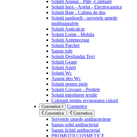
Solutii Aragaz - Plite -Cuptoare
Solutii Inox - Argint - Electrocasnice
Solutii Baie - Cabina de dus
Solutii pardoseli - servetele umede
multisuprafete
Solutii Anticalcar
Solutii Lemn - Mobila
Solutii Antimecegai
Solutii Parchet
Sapun rufe
Solutii Desfundat Tevi
Solutii Geam
Solutii Apret
Solutii Wc
Aparat deo Wc
Solutii pentru piele
Solutii Covoare - Perdele
Solutii intretinere textile
Colorant pentru revigorarea culorii
Cosmetice
Cosmetice
Cosmetice
Cosmetice
Servetele umede antibacteriene
Sapun solid antibacterial
Sapun lichid antibacterial
PROMOTII COSMETICE