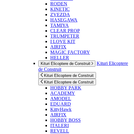
RODEN
KINETIC
ZVEZDA
HASEGAWA
TAMIYA
CLEAR PROP
TRUMPETER
I LOVE KIT
AIRFIX
MAGIC FACTORY
HELLER
Kituri Elicoptere
Kituri Elicoptere de Construit
de Construit
Kituri Elicoptere de Construit
Kituri Elicoptere de Construit
HOBBY PARK
ACADEMY
AMODEL
EDUARD
KittyHawk
AIRFIX
HOBBY BOSS
ITALERI
REVELL