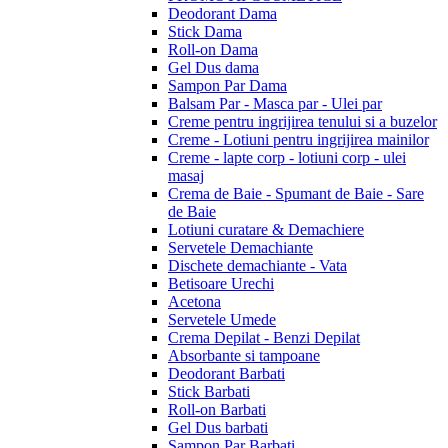
Deodorant Dama
Stick Dama
Roll-on Dama
Gel Dus dama
Sampon Par Dama
Balsam Par - Masca par - Ulei par
Creme pentru ingrijirea tenului si a buzelor
Creme - Lotiuni pentru ingrijirea mainilor
Creme - lapte corp - lotiuni corp - ulei
masaj
Crema de Baie - Spumant de Baie - Sare
de Baie
Lotiuni curatare & Demachiere
Servetele Demachiante
Dischete demachiante - Vata
Betisoare Urechi
Acetona
Servetele Umede
Crema Depilat - Benzi Depilat
Absorbante si tampoane
Deodorant Barbati
Stick Barbati
Roll-on Barbati
Gel Dus barbati
Sampon Par Barbati