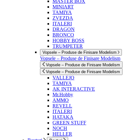
MASTER BOX
MINIART
TAMIYA
ZVEZDA
ITALERI
DRAGON
BRONCO
HOBBY BOSS
TRUMPETER
Vopsele – Produse de Finisare Modelism
Vopsele – Produse de Finisare Modelism
Vopsele – Produse de Finisare Modelism
Vopsele – Produse de Finisare Modelism
VALLEJO
TAMIYA
AK INTERACTIVE
Mr.Hobby
AMMO
REVELL
ITALERI
HATAKA
GREEN STUFF
NOCH
HELLER