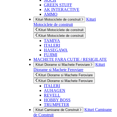
NOCH
GREEN STUFF
AK INTERACTIVE
AMMO
Kituri
Kituri Motociclete de construit
Motociclete de construit
Kituri Motociclete de construit
Kituri Motociclete de construit
TAMIYA
ITALERI
HASEGAWA
FUJIMI
MACHETE FARA CUTIE / RESIGILATE
Kituri
Kituri Diorame si Machete Feroviare
Diorame si Machete Feroviare
Kituri Diorame si Machete Feroviare
Kituri Diorame si Machete Feroviare
ITALERI
AUHAGEN
REVELL
HOBBY BOSS
TRUMPETER
Kituri Camioane
Kituri Camioane de Construit
de Construit