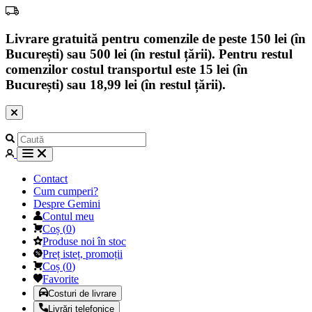
Livrare gratuită pentru comenzile de peste 150 lei (în
București) sau 500 lei (în restul țării). Pentru restul
comenzilor costul transportul este 15 lei (în
București) sau 18,99 lei (în restul țării).
Contact
Cum cumperi?
Despre Gemini
Contul meu
Coș
(
0
)
Produse noi în stoc
Preț isteț, promoții
Coș
(
0
)
Favorite
Costuri de livrare
Livrări telefonice