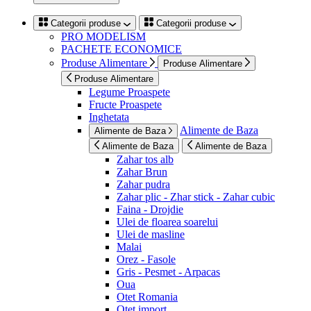
Categorii produse
Categorii produse
PRO MODELISM
PACHETE ECONOMICE
Produse Alimentare
Produse Alimentare
Produse Alimentare
Legume Proaspete
Fructe Proaspete
Inghetata
Alimente de Baza
Alimente de Baza
Alimente de Baza
Alimente de Baza
Zahar tos alb
Zahar Brun
Zahar pudra
Zahar plic - Zhar stick - Zahar cubic
Faina - Drojdie
Ulei de floarea soarelui
Ulei de masline
Malai
Orez - Fasole
Gris - Pesmet - Arpacas
Oua
Otet Romania
Otet import