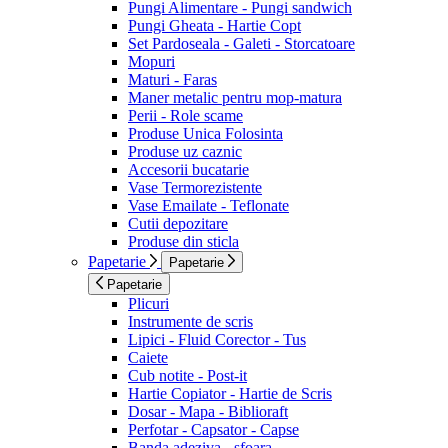
Pungi Alimentare - Pungi sandwich
Pungi Gheata - Hartie Copt
Set Pardoseala - Galeti - Storcatoare
Mopuri
Maturi - Faras
Maner metalic pentru mop-matura
Perii - Role scame
Produse Unica Folosinta
Produse uz caznic
Accesorii bucatarie
Vase Termorezistente
Vase Emailate - Teflonate
Cutii depozitare
Produse din sticla
Papetarie
Papetarie
Papetarie
Plicuri
Instrumente de scris
Lipici - Fluid Corector - Tus
Caiete
Cub notite - Post-it
Hartie Copiator - Hartie de Scris
Dosar - Mapa - Biblioraft
Perfotar - Capsator - Capse
Banda adeziva - sfoara