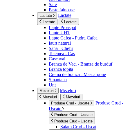
Sare
Paste fainoase
Lactate
Lactate
Lactate
Lactate
Lapte Proaspat
Lapte UHT
Lapte Cafea - Pudra Cafea
Iaurt natural
Sana - Chefir
Telemea - Cas
Cascaval
Branza de Vaci - Branza de burduf
Branza topita
Crema de branza - Mascarpone
Smantana
Unt
Mezeluri
Mezeluri
Mezeluri
Mezeluri
Produse Crud -
Produse Crud - Uscate
Uscate
Produse Crud - Uscate
Produse Crud - Uscate
Salam Crud - Uscat