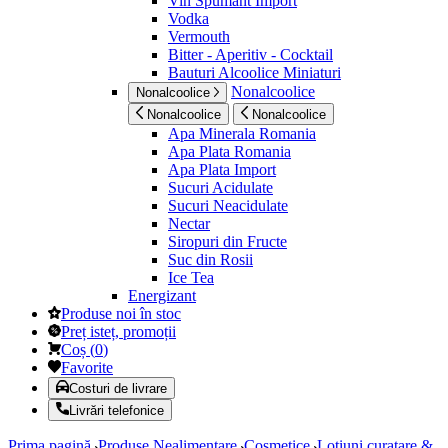
Vin Spumant Import
Vodka
Vermouth
Bitter - Aperitiv - Cocktail
Bauturi Alcoolice Miniaturi
Nonalcoolice
Nonalcoolice
Nonalcoolice
Nonalcoolice
Apa Minerala Romania
Apa Plata Romania
Apa Plata Import
Sucuri Acidulate
Sucuri Neacidulate
Nectar
Siropuri din Fructe
Suc din Rosii
Ice Tea
Energizant
Produse noi în stoc
Preț isteț, promoții
Coș
(
0
)
Favorite
Costuri de livrare
Livrări telefonice
Prima pagină
Produse Nealimentare
Cosmetice
Lotiuni curatare &