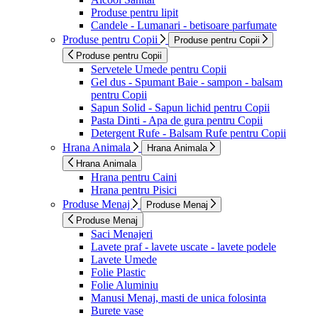
Produse pentru lipit
Candele - Lumanari - betisoare parfumate
Produse pentru Copii
Produse pentru Copii
Produse pentru Copii
Servetele Umede pentru Copii
Gel dus - Spumant Baie - sampon - balsam
pentru Copii
Sapun Solid - Sapun lichid pentru Copii
Pasta Dinti - Apa de gura pentru Copii
Detergent Rufe - Balsam Rufe pentru Copii
Hrana Animala
Hrana Animala
Hrana Animala
Hrana pentru Caini
Hrana pentru Pisici
Produse Menaj
Produse Menaj
Produse Menaj
Saci Menajeri
Lavete praf - lavete uscate - lavete podele
Lavete Umede
Folie Plastic
Folie Aluminiu
Manusi Menaj, masti de unica folosinta
Burete vase