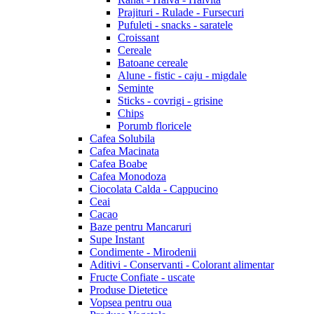
Prajituri - Rulade - Fursecuri
Pufuleti - snacks - saratele
Croissant
Cereale
Batoane cereale
Alune - fistic - caju - migdale
Seminte
Sticks - covrigi - grisine
Chips
Porumb floricele
Cafea Solubila
Cafea Macinata
Cafea Boabe
Cafea Monodoza
Ciocolata Calda - Cappucino
Ceai
Cacao
Baze pentru Mancaruri
Supe Instant
Condimente - Mirodenii
Aditivi - Conservanti - Colorant alimentar
Fructe Confiate - uscate
Produse Dietetice
Vopsea pentru oua