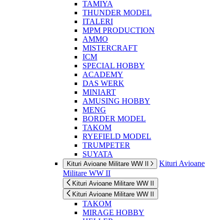
TAMIYA
THUNDER MODEL
ITALERI
MPM PRODUCTION
AMMO
MISTERCRAFT
ICM
SPECIAL HOBBY
ACADEMY
DAS WERK
MINIART
AMUSING HOBBY
MENG
BORDER MODEL
TAKOM
RYEFIELD MODEL
TRUMPETER
SUYATA
Kituri Avioane
Kituri Avioane Militare WW II
Militare WW II
Kituri Avioane Militare WW II
Kituri Avioane Militare WW II
TAKOM
MIRAGE HOBBY