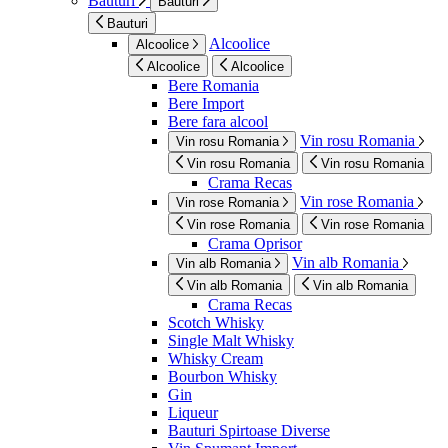
Bauturi
Bauturi
Bauturi
Alcoolice
Alcoolice
Alcoolice
Alcoolice
Bere Romania
Bere Import
Bere fara alcool
Vin rosu Romania
Vin rosu Romania
Vin rosu Romania
Vin rosu Romania
Crama Recas
Vin rose Romania
Vin rose Romania
Vin rose Romania
Vin rose Romania
Crama Oprisor
Vin alb Romania
Vin alb Romania
Vin alb Romania
Vin alb Romania
Crama Recas
Scotch Whisky
Single Malt Whisky
Whisky Cream
Bourbon Whisky
Gin
Liqueur
Bauturi Spirtoase Diverse