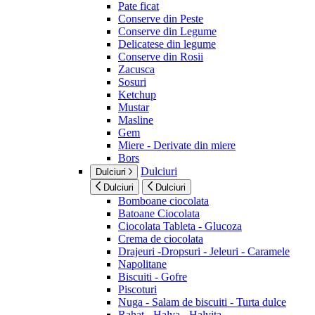
Pate ficat
Conserve din Peste
Conserve din Legume
Delicatese din legume
Conserve din Rosii
Zacusca
Sosuri
Ketchup
Mustar
Masline
Gem
Miere - Derivate din miere
Bors
Dulciuri
Dulciuri
Dulciuri
Dulciuri
Bomboane ciocolata
Batoane Ciocolata
Ciocolata Tableta - Glucoza
Crema de ciocolata
Drajeuri -Dropsuri - Jeleuri - Caramele
Napolitane
Biscuiti - Gofre
Piscoturi
Nuga - Salam de biscuiti - Turta dulce
Rahat - Halva - Halvita