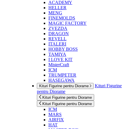
ACADEMY
HELLER
MENG
FINEMOLDS
MAGIC FACTORY
ZVEZDA
DRAGON
REVELL
ITALERI
HOBBY BOSS
TAMIYA
I LOVE KIT
MisterCraft
ICM
TRUMPETER
HASEGAWA
Kituri Figurine
Kituri Figurine pentru Diorame
pentru Diorame
Kituri Figurine pentru Diorame
Kituri Figurine pentru Diorame
ICM
MARS
AIRFIX
HAT