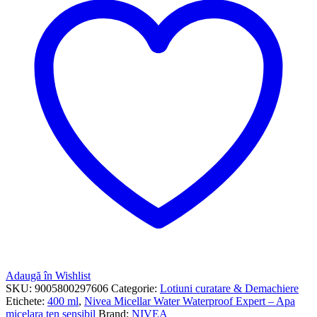
Adaugă în Wishlist
SKU:
9005800297606
Categorie:
Lotiuni curatare & Demachiere
Etichete:
400 ml
,
Nivea Micellar Water Waterproof Expert – Apa
micelara ten sensibil
Brand:
NIVEA