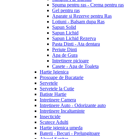
Spuma pentru ras - Crema pentru ras
Gel pentru ras
Aparate si Rezerve pentru Ras
Lotiuni - Balsam dupa Ras
Sapun Solid
Sapun Lichid
Sapun Lichid Rezerva
Pasta Dinti - Ata dentara
Periute Dinti
Apa de Gura
Intretinere picioare
Casete - Apa de Toaleta
Hartie Igienica
Prosoape de Bucatarie
Servetele
Servetele la Cutie
Batiste Hartie
Intretinere Camera
Intretinere Auto - Odorizante auto
Intretinere Incaltaminte
Insecticide
Scutece Adulti
Hartie igienica umeda
Baterii - Becuri - Prelungitoare
Alcool Sanitar