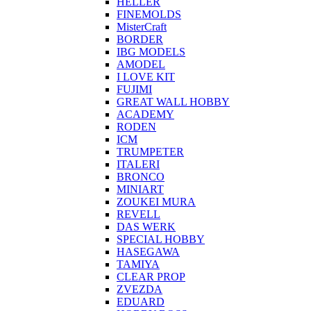
HELLER
FINEMOLDS
MisterCraft
BORDER
IBG MODELS
AMODEL
I LOVE KIT
FUJIMI
GREAT WALL HOBBY
ACADEMY
RODEN
ICM
TRUMPETER
ITALERI
BRONCO
MINIART
ZOUKEI MURA
REVELL
DAS WERK
SPECIAL HOBBY
HASEGAWA
TAMIYA
CLEAR PROP
ZVEZDA
EDUARD