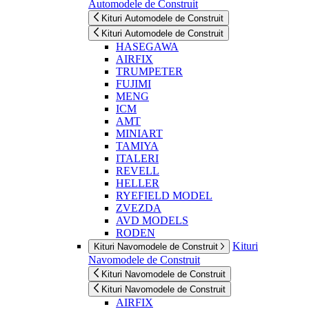
Automodele de Construit
Kituri Automodele de Construit
Kituri Automodele de Construit
HASEGAWA
AIRFIX
TRUMPETER
FUJIMI
MENG
ICM
AMT
MINIART
TAMIYA
ITALERI
REVELL
HELLER
RYEFIELD MODEL
ZVEZDA
AVD MODELS
RODEN
Kituri
Kituri Navomodele de Construit
Navomodele de Construit
Kituri Navomodele de Construit
Kituri Navomodele de Construit
AIRFIX