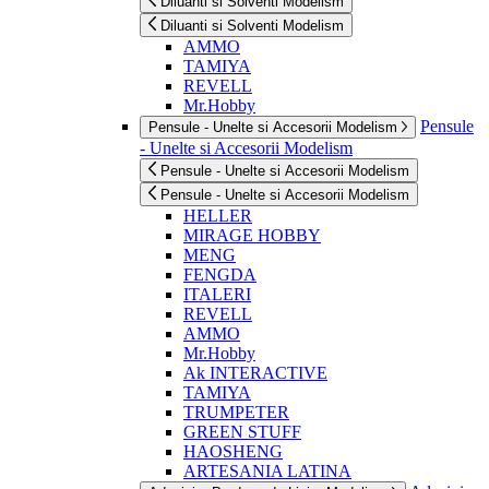
Diluanti si Solventi Modelism
Diluanti si Solventi Modelism
AMMO
TAMIYA
REVELL
Mr.Hobby
Pensule
Pensule - Unelte si Accesorii Modelism
- Unelte si Accesorii Modelism
Pensule - Unelte si Accesorii Modelism
Pensule - Unelte si Accesorii Modelism
HELLER
MIRAGE HOBBY
MENG
FENGDA
ITALERI
REVELL
AMMO
Mr.Hobby
Ak INTERACTIVE
TAMIYA
TRUMPETER
GREEN STUFF
HAOSHENG
ARTESANIA LATINA