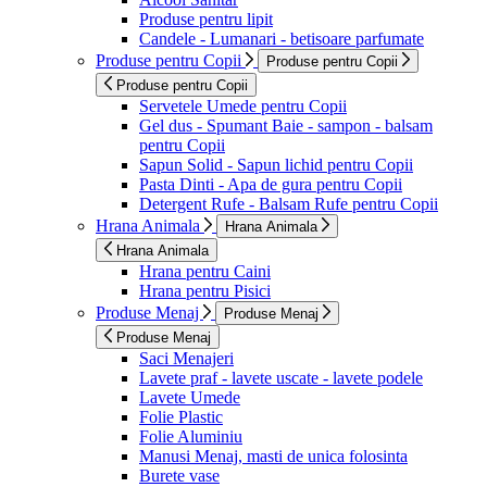
Produse pentru lipit
Candele - Lumanari - betisoare parfumate
Produse pentru Copii
Produse pentru Copii
Produse pentru Copii
Servetele Umede pentru Copii
Gel dus - Spumant Baie - sampon - balsam
pentru Copii
Sapun Solid - Sapun lichid pentru Copii
Pasta Dinti - Apa de gura pentru Copii
Detergent Rufe - Balsam Rufe pentru Copii
Hrana Animala
Hrana Animala
Hrana Animala
Hrana pentru Caini
Hrana pentru Pisici
Produse Menaj
Produse Menaj
Produse Menaj
Saci Menajeri
Lavete praf - lavete uscate - lavete podele
Lavete Umede
Folie Plastic
Folie Aluminiu
Manusi Menaj, masti de unica folosinta
Burete vase