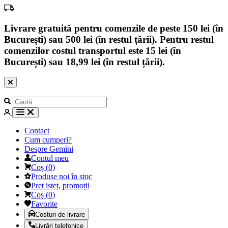
Livrare gratuită pentru comenzile de peste 150 lei (în
București) sau 500 lei (în restul țării). Pentru restul
comenzilor costul transportul este 15 lei (în
București) sau 18,99 lei (în restul țării).
Contact
Cum cumperi?
Despre Gemini
Contul meu
Coș
(
0
)
Produse noi în stoc
Preț isteț, promoții
Coș
(
0
)
Favorite
Costuri de livrare
Livrări telefonice