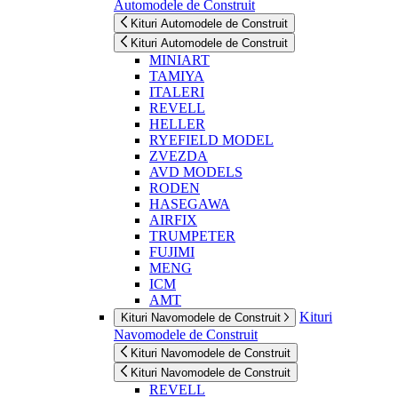
Automodele de Construit
Kituri Automodele de Construit
Kituri Automodele de Construit
MINIART
TAMIYA
ITALERI
REVELL
HELLER
RYEFIELD MODEL
ZVEZDA
AVD MODELS
RODEN
HASEGAWA
AIRFIX
TRUMPETER
FUJIMI
MENG
ICM
AMT
Kituri
Kituri Navomodele de Construit
Navomodele de Construit
Kituri Navomodele de Construit
Kituri Navomodele de Construit
REVELL