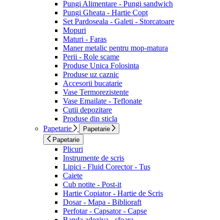
Pungi Alimentare - Pungi sandwich
Pungi Gheata - Hartie Copt
Set Pardoseala - Galeti - Storcatoare
Mopuri
Maturi - Faras
Maner metalic pentru mop-matura
Perii - Role scame
Produse Unica Folosinta
Produse uz caznic
Accesorii bucatarie
Vase Termorezistente
Vase Emailate - Teflonate
Cutii depozitare
Produse din sticla
Papetarie
Papetarie
Papetarie
Plicuri
Instrumente de scris
Lipici - Fluid Corector - Tus
Caiete
Cub notite - Post-it
Hartie Copiator - Hartie de Scris
Dosar - Mapa - Biblioraft
Perfotar - Capsator - Capse
Banda adeziva - sfoara