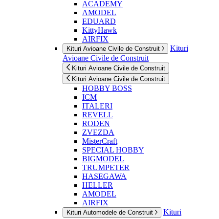
ACADEMY
AMODEL
EDUARD
KittyHawk
AIRFIX
Kituri
Kituri Avioane Civile de Construit
Avioane Civile de Construit
Kituri Avioane Civile de Construit
Kituri Avioane Civile de Construit
HOBBY BOSS
ICM
ITALERI
REVELL
RODEN
ZVEZDA
MisterCraft
SPECIAL HOBBY
BIGMODEL
TRUMPETER
HASEGAWA
HELLER
AMODEL
AIRFIX
Kituri
Kituri Automodele de Construit