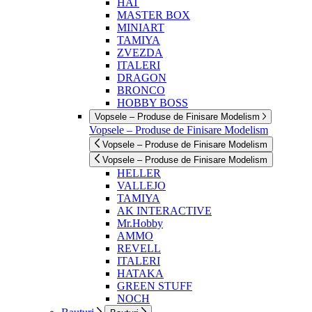
HAT
MASTER BOX
MINIART
TAMIYA
ZVEZDA
ITALERI
DRAGON
BRONCO
HOBBY BOSS
Vopsele – Produse de Finisare Modelism
Vopsele – Produse de Finisare Modelism
Vopsele – Produse de Finisare Modelism
Vopsele – Produse de Finisare Modelism
HELLER
VALLEJO
TAMIYA
AK INTERACTIVE
Mr.Hobby
AMMO
REVELL
ITALERI
HATAKA
GREEN STUFF
NOCH