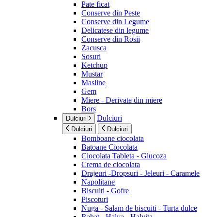
Pate ficat
Conserve din Peste
Conserve din Legume
Delicatese din legume
Conserve din Rosii
Zacusca
Sosuri
Ketchup
Mustar
Masline
Gem
Miere - Derivate din miere
Bors
Dulciuri
Dulciuri
Dulciuri
Dulciuri
Bomboane ciocolata
Batoane Ciocolata
Ciocolata Tableta - Glucoza
Crema de ciocolata
Drajeuri -Dropsuri - Jeleuri - Caramele
Napolitane
Biscuiti - Gofre
Piscoturi
Nuga - Salam de biscuiti - Turta dulce
Rahat - Halva - Halvita