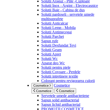
Solutii Aragaz - Plite -Cuptoare
Solutii Inox - Argint - Electrocasnice
Solutii Baie - Cabina de dus
Solutii pardoseli - servetele umede
multisuprafete
Solutii Anticalcar
Solutii Lemn - Mobila
Solutii Antimecegai
Solutii Parchet
Sapun rufe
Solutii Desfundat Tevi
Solutii Geam
Solutii Apret
Solutii Wc
Aparat deo Wc
Solutii pentru piele
Solutii Covoare - Perdele
Solutii intretinere textile
Colorant pentru revigorarea culorii
Cosmetice
Cosmetice
Cosmetice
Cosmetice
Servetele umede antibacteriene
Sapun solid antibacterial
Sapun lichid antibacterial
PROMOTII COSMETICE