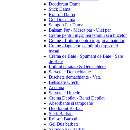
Deodorant Dama
Stick Dama
Roll-on Dama
Gel Dus dama
Sampon Par Dama
Balsam Par - Masca par - Ulei par
Creme pentru ingrijirea tenului si a buzelor
Creme - Lotiuni pentru ingrijirea mainilor
Creme - lapte corp - lotiuni corp - ulei
masaj
Crema de Baie - Spumant de Baie - Sare
de Baie
Lotiuni curatare & Demachiere
Servetele Demachiante
Dischete demachiante - Vata
Betisoare Urechi
Acetona
Servetele Umede
Crema Depilat - Benzi Depilat
Absorbante si tampoane
Deodorant Barbati
Stick Barbati
Roll-on Barbati
Gel Dus barbati
Sampon Par Barbati