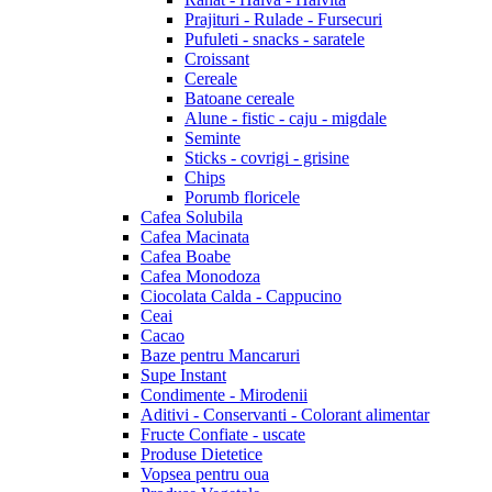
Prajituri - Rulade - Fursecuri
Pufuleti - snacks - saratele
Croissant
Cereale
Batoane cereale
Alune - fistic - caju - migdale
Seminte
Sticks - covrigi - grisine
Chips
Porumb floricele
Cafea Solubila
Cafea Macinata
Cafea Boabe
Cafea Monodoza
Ciocolata Calda - Cappucino
Ceai
Cacao
Baze pentru Mancaruri
Supe Instant
Condimente - Mirodenii
Aditivi - Conservanti - Colorant alimentar
Fructe Confiate - uscate
Produse Dietetice
Vopsea pentru oua