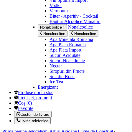
Vin Spumant Import
Vodka
Vermouth
Bitter - Aperitiv - Cocktail
Bauturi Alcoolice Miniaturi
Nonalcoolice
Nonalcoolice
Nonalcoolice
Nonalcoolice
Apa Minerala Romania
Apa Plata Romania
Apa Plata Import
Sucuri Acidulate
Sucuri Neacidulate
Nectar
Siropuri din Fructe
Suc din Rosii
Ice Tea
Energizant
Produse noi în stoc
Preț isteț, promoții
Coș
(
0
)
Favorite
Costuri de livrare
Livrări telefonice
Prima pagină
Modelism
Kituri Avioane Civile de Construit