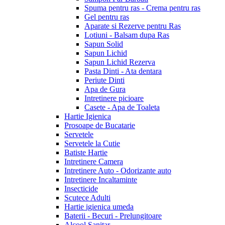
Spuma pentru ras - Crema pentru ras
Gel pentru ras
Aparate si Rezerve pentru Ras
Lotiuni - Balsam dupa Ras
Sapun Solid
Sapun Lichid
Sapun Lichid Rezerva
Pasta Dinti - Ata dentara
Periute Dinti
Apa de Gura
Intretinere picioare
Casete - Apa de Toaleta
Hartie Igienica
Prosoape de Bucatarie
Servetele
Servetele la Cutie
Batiste Hartie
Intretinere Camera
Intretinere Auto - Odorizante auto
Intretinere Incaltaminte
Insecticide
Scutece Adulti
Hartie igienica umeda
Baterii - Becuri - Prelungitoare
Alcool Sanitar