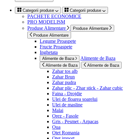
Categorii produse
Categorii produse
PACHETE ECONOMICE
PRO MODELISM
Produse Alimentare
Produse Alimentare
Produse Alimentare
Legume Proaspete
Fructe Proaspete
Inghetata
Alimente de Baza
Alimente de Baza
Alimente de Baza
Alimente de Baza
Zahar tos alb
Zahar Brun
Zahar pudra
Zahar plic - Zhar stick - Zahar cubic
Faina - Drojdie
Ulei de floarea soarelui
Ulei de masline
Malai
Orez - Fasole
Gris - Pesmet - Arpacas
Oua
Otet Romania
Otet import