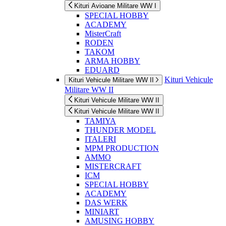
Kituri Avioane Militare WW I
SPECIAL HOBBY
ACADEMY
MisterCraft
RODEN
TAKOM
ARMA HOBBY
EDUARD
Kituri Vehicule
Kituri Vehicule Militare WW II
Militare WW II
Kituri Vehicule Militare WW II
Kituri Vehicule Militare WW II
TAMIYA
THUNDER MODEL
ITALERI
MPM PRODUCTION
AMMO
MISTERCRAFT
ICM
SPECIAL HOBBY
ACADEMY
DAS WERK
MINIART
AMUSING HOBBY