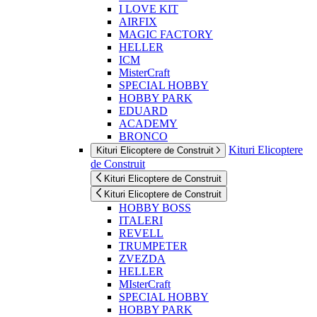
I LOVE KIT
AIRFIX
MAGIC FACTORY
HELLER
ICM
MisterCraft
SPECIAL HOBBY
HOBBY PARK
EDUARD
ACADEMY
BRONCO
Kituri Elicoptere
Kituri Elicoptere de Construit
de Construit
Kituri Elicoptere de Construit
Kituri Elicoptere de Construit
HOBBY BOSS
ITALERI
REVELL
TRUMPETER
ZVEZDA
HELLER
MIsterCraft
SPECIAL HOBBY
HOBBY PARK