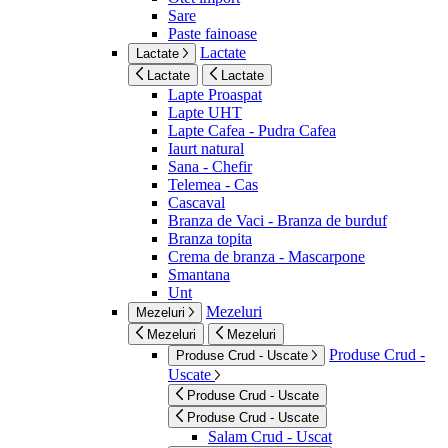
Sare
Paste fainoase
Lactate
Lactate
Lactate
Lactate
Lapte Proaspat
Lapte UHT
Lapte Cafea - Pudra Cafea
Iaurt natural
Sana - Chefir
Telemea - Cas
Cascaval
Branza de Vaci - Branza de burduf
Branza topita
Crema de branza - Mascarpone
Smantana
Unt
Mezeluri
Mezeluri
Mezeluri
Mezeluri
Produse Crud -
Produse Crud - Uscate
Uscate
Produse Crud - Uscate
Produse Crud - Uscate
Salam Crud - Uscat