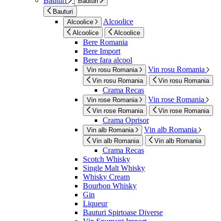
Bauturi
Bauturi
Bauturi
Alcoolice
Alcoolice
Alcoolice
Alcoolice
Bere Romania
Bere Import
Bere fara alcool
Vin rosu Romania
Vin rosu Romania
Vin rosu Romania
Vin rosu Romania
Crama Recas
Vin rose Romania
Vin rose Romania
Vin rose Romania
Vin rose Romania
Crama Oprisor
Vin alb Romania
Vin alb Romania
Vin alb Romania
Vin alb Romania
Crama Recas
Scotch Whisky
Single Malt Whisky
Whisky Cream
Bourbon Whisky
Gin
Liqueur
Bauturi Spirtoase Diverse